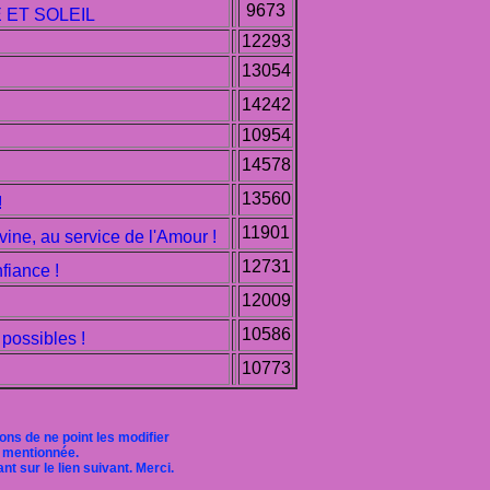
9673
 ET SOLEIL
12293
13054
14242
10954
14578
13560
!
11901
ine, au service de l'Amour !
12731
fiance !
12009
10586
possibles !
10773
ons de ne point les modifier
 mentionnée.
t sur le lien suivant. Merci.