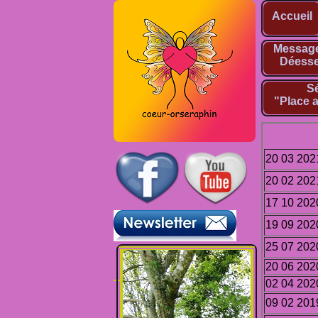
Accueil
Message
Déesse
Sé
"Place a
20 03 202
20 02 202
17 10 202
19 09 202
25 07 202
20 06 202
02 04 202
09 02 201