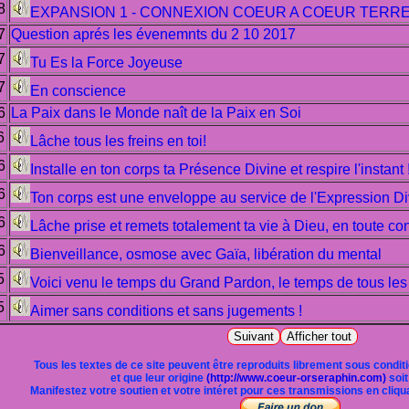
8
EXPANSION 1 - CONNEXION COEUR A COEUR TERRE
7
Question aprés les évenemnts du 2 10 2017
7
Tu Es la Force Joyeuse
7
En conscience
6
La Paix dans le Monde naît de la Paix en Soi
6
Lâche tous les freins en toi!
6
Installe en ton corps ta Présence Divine et respire l'instant 
6
Ton corps est une enveloppe au service de l'Expression Div
6
Lâche prise et remets totalement ta vie à Dieu, en toute con
6
Bienveillance, osmose avec Gaïa, libération du mental
5
Voici venu le temps du Grand Pardon, le temps de tous les 
5
Aimer sans conditions et sans jugements !
Tous les textes de ce site peuvent être reproduits librement sous conditi
et que leur origine
(http://www.coeur-orseraphin.com)
soit
Manifestez votre soutien et votre intéret pour ces transmissions en cliquan