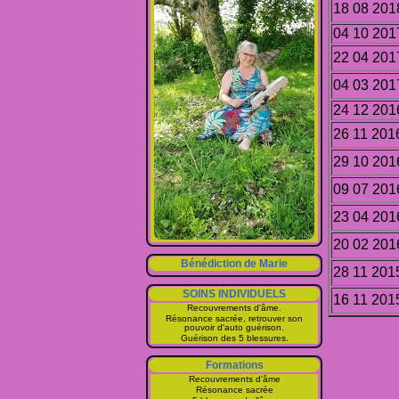
18 08 201
04 10 201
22 04 201
04 03 201
24 12 201
26 11 201
29 10 201
09 07 201
23 04 201
20 02 201
Bénédiction de Marie
28 11 201
SOINS INDIVIDUELS
16 11 201
Recouvrements d'âme.
Résonance sacrée, retrouver son
pouvoir d'auto guérison.
Guérison des 5 blessures.
Formations
Recouvrements d'âme
Résonance sacrée