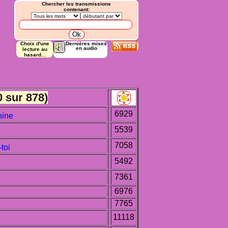
Chercher les transmissions
contenant:
Choix d'une
Dernières mises
en audio
lecture au
hasard...
 sur 878)
6929
nine
5539
7058
toi
5492
7361
6976
7765
11118