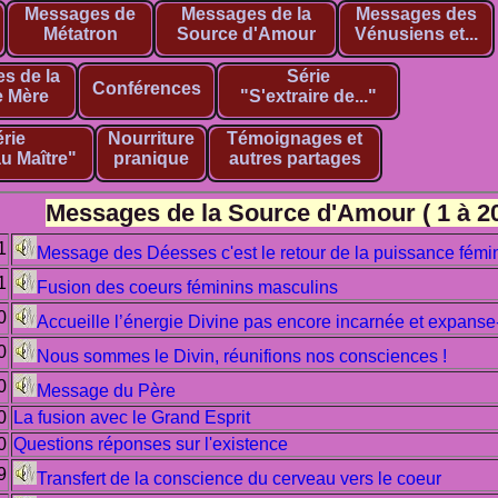
Messages de
Messages de la
Messages des
Métatron
Source d'Amour
Vénusiens et...
s de la
Série
Conférences
 Mère
"S'extraire de..."
rie
Nourriture
Témoignages et
u Maître"
pranique
autres partages
Messages de la Source d'Amour ( 1 à 20
1
Message des Déesses c'est le retour de la puissance fémi
1
Fusion des coeurs féminins masculins
0
Accueille l’énergie Divine pas encore incarnée et expanse-
0
Nous sommes le Divin, réunifions nos consciences !
0
Message du Père
0
La fusion avec le Grand Esprit
0
Questions réponses sur l'existence
9
Transfert de la conscience du cerveau vers le coeur