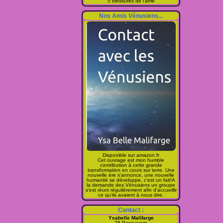
5 blessures de l'âme
Nos Amis Vénusiens...
Disponible sur amazon.fr
Cet ouvrage est mon humble
contribution à cette grande
transformation en cours sur terre. Une
nouvelle ère s'annonce, une nouvelle
humanité se développe, c'est un fait!A
la demande des Vénusiens un groupe
s'est réuni régulièrement afin d'accueillir
ce qu'ils avaient à nous dire.
Contact :
Ysabelle Malifarge
78 Pennavern