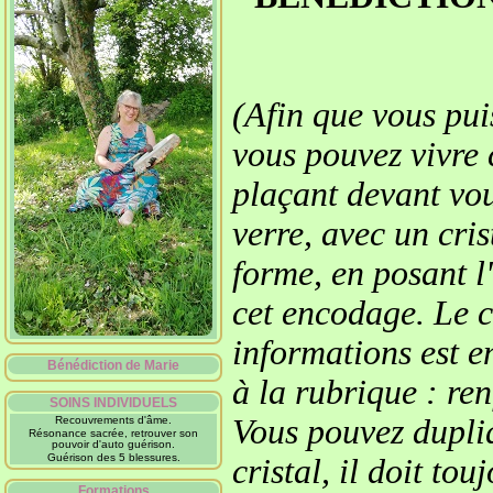
(Afin que vous pui
vous pouvez vivre 
plaçant devant vou
verre, avec un cris
forme, en posant l'
cet encodage. Le c
informations est e
Bénédiction de Marie
à la rubrique : re
SOINS INDIVIDUELS
Vous pouvez dupliqu
Recouvrements d'âme.
Résonance sacrée, retrouver son
pouvoir d'auto guérison.
Guérison des 5 blessures.
cristal, il doit to
Formations