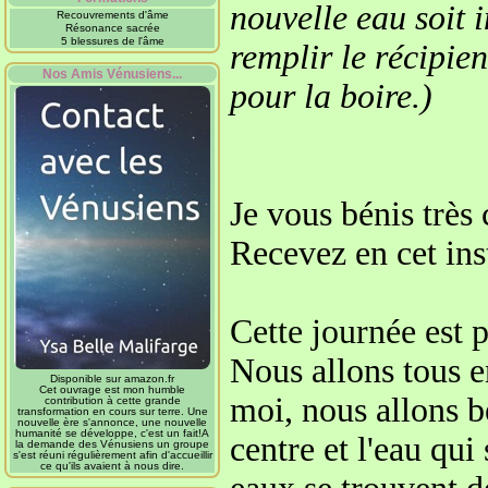
nouvelle eau soit in
Recouvrements d'âme
Résonance sacrée
5 blessures de l'âme
remplir le récipie
Nos Amis Vénusiens...
pour la boire.)
Je vous bénis très 
Recevez en cet ins
Cette journée est 
Nous allons tous 
Disponible sur amazon.fr
Cet ouvrage est mon humble
moi,
nous allons b
contribution à cette grande
transformation en cours sur terre. Une
nouvelle ère s'annonce, une nouvelle
humanité se développe, c'est un fait!A
centre
et l'eau qui
la demande des Vénusiens un groupe
s'est réuni régulièrement afin d'accueillir
ce qu'ils avaient à nous dire.