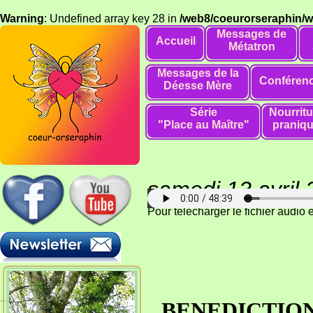
Warning
: Undefined array key 28 in
/web8/coeurorseraphin/
Messages de
Accueil
Métatron
Messages de la
Conféren
Déesse Mère
Série
Nourritu
"Place au Maître"
praniq
samedi 13 avril
Pour télécharger le fichier audio
BENEDICTION 