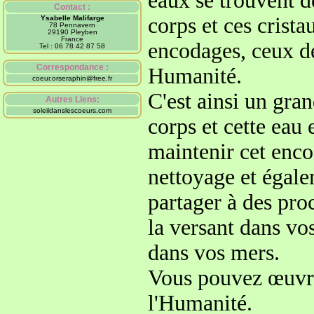
eaux se trouvent d
Contact :
corps et ces crist
Ysabelle Malifarge
78 Pennavern
29190 Pleyben
France
encodages, ceux de
Tel : 06 78 42 87 58
Correspondance :
Humanité
.
coeur.orseraphin@free.fr
C'est ainsi un gra
Autres Liens:
soleildanslescoeurs.com
corps
et cette eau
maintenir cet enc
nettoyage et égal
partager à des pr
la versant dans vo
dans vos mers
.
Vous pouvez œuvrer
l'Humanité.