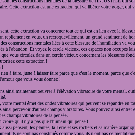
e sont les constructions mentales
de la blessure de
l'INJUSTICE
qui so
aire.
Cette extraction
est une extraction qui va libérer votre gorge,
qui va
ésent, cette extraction va concerner
tout ce qui est en lien avec la blessu
un repliement
en vous,
un recroquevillement,
un grand sentiment de hon
 des constructions mentales liées
à cette blessure de l'humiliation
va vou
sés à l'abandon.
Et voyez le cercle vicieux,
ces espaces non occupés lais
si que vous circulez dans un cercle
vicieux concernant
les blessures fon
utorisez cette extraction !
 !
ien à faire, juste à laisser faire
parce que c'est le moment,
parce que c'
e l'amour que vous vous donnez !
s ainsi maintenant
oeuvrer à l'élévation vibratoire
de votre mental,
out
ité.
t,
votre mental émet des ondes vibratoires
qui peuvent se répandre en to
ainsi percevoir d'autres
champs vibratoires. Vous pouvez ainsi
entrer 
des champs vibratoires de la pensée.
n croire qu'il n'y a pas que l'humain
qui pense !
 aussi pensent,
les plantes, la Terre
et ses rochers et sa matière organiq
ment ils ne sont pas constitués comme vous,
ils n'ont pas ce mental qu