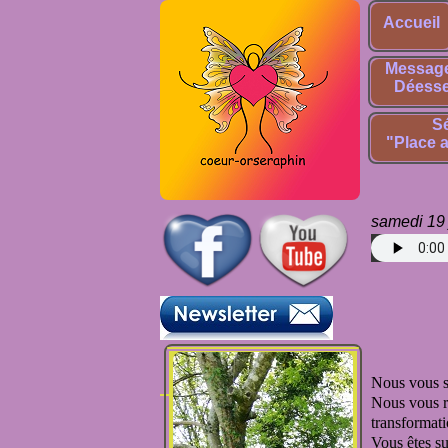
Accueil
Message
Déesse
Sé
"Place a
samedi 19 
Pour téléc
Nous vous s
Nous vous re
transformati
Vous êtes su