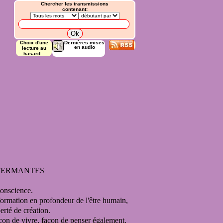
Chercher les transmissions
contenant:
Choix d'une
Dernières mises
en audio
lecture au
hasard...
NFERMANTES
conscience.
formation en profondeur de l'être humain,
iberté de création.
açon de vivre,
façon de penser également.