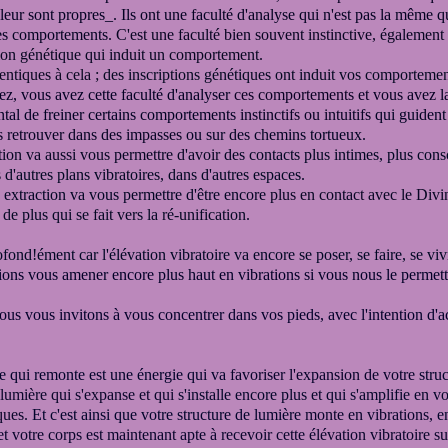
leur sont propres_.
Ils ont une faculté d'analyse qui n'est pas la même q
des comportements.
C'est une faculté bien souvent instinctive,
également 
ion génétique qui induit un comportement.
entiques à cela ;
des inscriptions génétiques ont induit vos comportemen
z, vous avez cette faculté d'analyser
ces comportements
et vous avez l
ntal de freiner certains comportements
instinctifs ou intuitifs
qui guident
 retrouver dans des impasses
ou sur des chemins tortueux.
tion va aussi vous permettre d'avoir
des contacts plus intimes, plus cons
 d'autres plans vibratoires, dans d'autres espaces.
e extraction va vous permettre d'être encore
plus en contact avec le Divi
de plus qui se fait vers la ré-unification.
fond!ément car l'élévation vibratoire va encore se poser, se faire, se viv
ons vous amener encore plus haut en vibrations si vous nous le permett
ous vous invitons à vous concentrer dans vos pieds, avec l'intention d'ac
e qui remonte est une énergie qui va
favoriser l'expansion de votre
struc
 lumière qui s'expanse et qui
s'installe encore plus et qui s'amplifie en 
ques.
Et c'est ainsi que votre structure de lumière
monte en vibrations,
e
et votre corps est maintenant apte à recevoir cette élévation vibratoire s