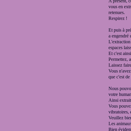
A présent, c
vous en extr
retenues.
Respirez !
Et puis à pr
a engendré 
L'extraction
espaces lais
Et c'est ain
Permettez, a
Laissez faire
Vous n'avez r
que c'est d
Nous pouvon
votre human
Ainsi extrai
Vous pouvez 
vibratoires,
Veuillez bie
Les animaux
Bien évidem