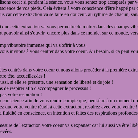
sons ceci : si pendant la séance,
vous vous sentez trop accaparés par v
nscience de vos pieds.
Cela évitera à votre conscience d'être happé par 
s car cette extraction va se faire
en douceur, au rythme de chacun, san
 que cette extraction va vous permettre de rentrer dans des champs vibr
nt pouvoir ainsi s'ouvrir encore plus dans ce monde, sur ce monde,
vers
mp vibratoire immense qui va s'offrir à vous.
vous invitons à vous centrer dans votre coeur.
Au besoin, si ça peut vou
êtes centrés dans votre coeur et nous allons procéder à la première extr
re tête, accueillez-les !
ssi, si elle se présente, une sensation de liberté et de joie !
s de respirer
afin d'accompagner le processus !
as votre respiration !
n conscience afin de vous rendre compte que, peut-être à un moment do
ez que votre ventre réagit à cette extraction,
respirez avec votre ventre !
a f
luidité en conscience, en intention
et faites des respirations profondes
mesure de l'extraction votre coeur va s'expanser
car lui aussi va être
lib
levées.