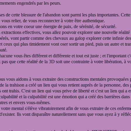
rmements engendrés par les peurs.
ses de cette blessure de l'abandon sont parmi les plus importantes.
Cette
 vous relier, de vous reconnecter à votre être authentique.
ns en votre coeur une énergie de paix, de sérénité, de sécurité.
 extractions effectives,
vous allez pouvoir explorer une nouvelle réalité
bérés, vont partir
comme des chevaux au galop explorer cette infinie
des 
s et ceux qui plus timidement vont oser sortir un pied,
puis un autre et tra
uté.
chacune
vous êtes différent et différente
et tout est juste ; et l'important
 pas que cette réalité de la 3D
soit une contrainte à votre libération, à vo
ous vous aidons à vous extraire des constructions mentales provoquée
de la trahison a créé un
lien qui vous retient auprès
de la personne, des
s ont trahis.
C'est un lien qui vous prive de liberté
et c'est un lien qui a
culpabilité
et la culpabilité
est une émotion qui a créé des barrières dans
utres et envers vous-mêmes.
 votre mental s'élève vibratoirement
afin de vous extraire de ces enfer
d'exister. Ils vont disparaître
naturellement sans que vous ayez
à y réfléc