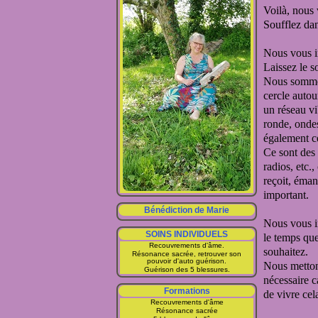
Voilà, nous 
Soufflez da
Nous vous i
Laissez le s
Nous sommes
cercle auto
un réseau vi
ronde,
ondes
également c
Ce sont des
radios, etc.,
r
eçoit, éman
important.
Bénédiction de Marie
Nous vous i
SOINS INDIVIDUELS
le temps qu
Recouvrements d'âme.
souhaitez.
Résonance sacrée, retrouver son
pouvoir d'auto guérison.
Nous metton
Guérison des 5 blessures.
nécessaire c
Formations
de vivre cel
Recouvrements d'âme
Résonance sacrée