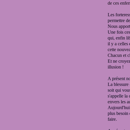
de ces enfe
Les forteres
permettre
de
Nous apporto
Une fois ces
qui, enfin li
il y a celle
cette nouvea
Chacun et 
Et ne croyez
illusion !
A présent n
La blessure 
soit qui vou
s'appelle la 
envers les a
Aujourd'hui
plus besoin
faire.