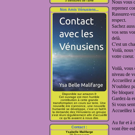
5 blessures de l'âme
Nous vous di
reprenez co
Nos Amis Vénusiens...
Rassurez-vou
respect.
Sachez aussi
vos sens vo
delà.
C'est un cha
Voilà, nous 
votre coeur.
Voilà, vous 
niveau de vot
Accueillez au
N'oubliez pa
Ne bloquez p
Disponible sur amazon.fr
Cet ouvrage est mon humble
Gardez-la e
contribution à cette grande
transformation en cours sur terre. Une
Si vous sent
nouvelle ère s'annonce, une nouvelle
humanité se développe, c'est un fait!A
Accueillez l
la demande des Vénusiens un groupe
s'est réuni régulièrement afin d'accueillir
ce qu'ils avaient à nous dire.
Au fur et à 
Contact :
vont être en
Ysabelle Malifarge
78 Pennavern