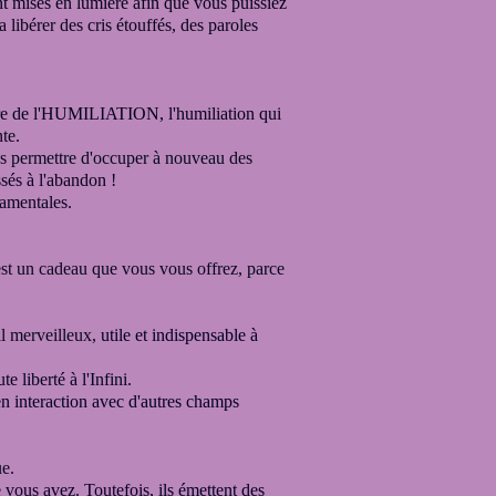
nt mises en lumière afin que vous puissiez
 libérer des cris étouffés, des paroles
re
de l'HUMILIATION,
l'humiliation qui
te.
s permettre d'occuper à nouveau
des
sés à l'abandon !
damentales.
est un cadeau que vous vous offrez,
parce
il merveilleux,
utile et indispensable à
ute liberté
à l'Infini.
en interaction avec d'autres champs
ue.
e vous avez. Toutefois,
ils émettent des