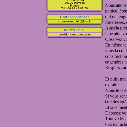
29190 Pleyben
Nous allons
France
Tel : 06 78 42 87 58
particulièr
qui ont eng
Correspondance :
coeur.orseraphin@free.fr
forteresses
Ainsi la pre
Autres Liens:
Une aide vou
soleildanslescoeurs.com
Observez vot
En même tem
vous la con
constructio
engendrés pa
Respirez, ac
Et puis, mai
extraire.
Nous le fai
Si vous sent
être désagré
Et si le men
Déposez vot
Tout va bien
Ces extracti