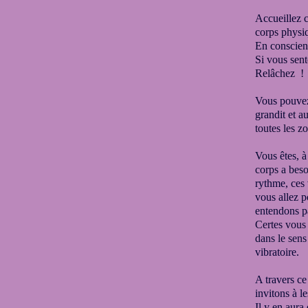
Accueillez c
corps
physiq
En conscienc
Si vous sent
Relâchez !
Vous pouvez 
grandit
et a
toutes les z
Vous êtes, à
corps
a beso
rythme
, ces
vous allez p
entendons 
Certes vous 
dans le sens
vibratoire.
A travers ce
invitons à le
Il y en aura