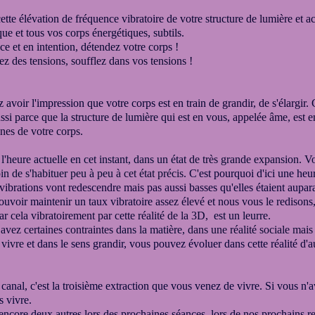
ette élévation de fréquence vibratoire de votre structure
de lumière et ac
ue et tous vos corps énergétiques, subtils.
e et en intention, détendez votre corps !
ez des tensions, soufflez dans vos tensions !
avoir l'impression que votre corps est en train de
grandir, de s'élargir
ussi parce que la structure de lumière qui est en vous,
appelée âme, est e
ones de votre corps.
 l'heure actuelle en cet instant, dans un état
de très grande expansion.
Vo
in de s'habituer peu à peu
à cet état précis.
C'est pourquoi d'ici une heur
 vibrations vont redescendre mais pas aussi basses
qu'elles étaient aupa
ouvoir maintenir un taux vibratoire
assez élevé
et nous vous le redisons
par
cela vibratoirement par cette réalité de la 3D,
est un leurre.
avez certaines contraintes
dans la matière,
dans une réalité sociale
mais 
 vivre
et dans le sens grandir, vous pouvez évoluer dans cette
réalité d'
 canal, c'est la troisième extraction que vous venez de vivre.
Si vous n'a
s vivre.
 encore deux autres
lors des prochaines séances, lors de nos prochains 