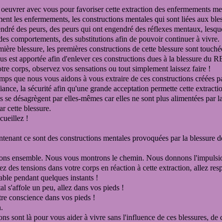
 oeuvrer avec vous
pour favoriser cette extraction
des enfermements me
ement
les enfermements, les constructions mentales qui sont liées
aux ble
endré des peurs
, des peurs qui ont engendré des réflexes
mentaux, lesque
, des comportements
, des substitutions
afin de pouvoir continuer à vivre.
mière blessure,
les premières constructions
de cette blessure sont touché
s est apportée afin d'enlever ces constructions dues à la blessure du 
re corps, observez vos sensations ou tout simplement laissez faire !
ps que nous vous aidons à vous extraire de
ces constructions créées pa
fiance,
la sécurité
afin qu'une grande acceptation permette
cette extracti
ns se désagrègent par elles-mêmes
car elles ne sont plus alimentées par l
r cette blessure.
cueillez !
ntenant ce sont des construc
tions mentales provoquées par la blessu
sons ensemble. Nous vous montrons le chemin. Nous donnons
l'impulsi
ez des tensions dans votre corps en réaction à cette extraction,
allez res
able pendant quelques instants !
tal s'affole un peu, allez dans vos pieds !
re conscience dans vos pieds !
.
ons sont là pour vous aider à
vivre
sans l'influence de ces blessures,
de 