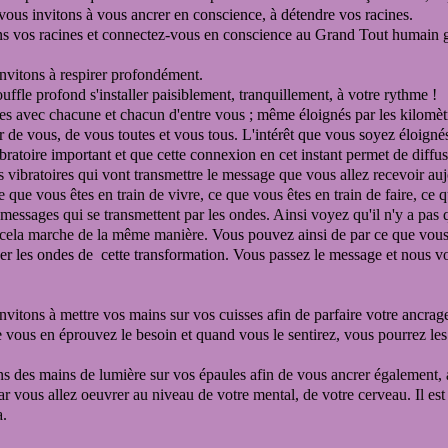
vous invitons à vous ancrer en conscience,
à détendre vos racines.
ns vos racines
et connectez-vous en conscience au Grand Tout
humain 
nvitons à respirer profondément.
ouffle profond s'installer paisiblement, tranquillement, à votre rythme !
 avec chacune et chacun d'entre vous ;
même éloignés par les kilomètr
ur de vous,
de vous toutes et vous tous.
L'intérêt que vous soyez éloign
bratoire important
et que cette connexion en cet instant permet de
diffu
 vibratoires qui vont transmettre le message que vous allez recevoir
auj
e que vous
êtes en train de vivre, ce que vous êtes en train de faire,
ce qu
 messages
qui se transmettent par les ondes.
Ainsi voyez qu'il n'y a pas
cela marche de la même manière.
Vous pouvez ainsi
de par ce que vous
er les ondes de cette transformation.
Vous passez le message et nous v
nvitons à mettre vos mains sur vos cuisses
afin de parfaire votre ancrag
e vous en éprouvez le besoin
et quand vous le sentirez, vous pourrez le
s des mains de lumière sur vos épaules
afin de vous ancrer également,
ar vous allez oeuvrer au niveau de votre
mental, de votre cerveau. Il e
a.