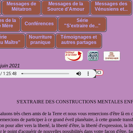
Messages de
Messages de la
Messages des
Métatron
Source d'Amour
Vénusiens et...
s de la
Série
Conférences
 Mère
"S'extraire de..."
rie
Nourriture
Témoignages et
u Maître"
pranique
autres partages
juin 2021
harger le fichier audio en format mp3 cliquez
S'EXTRAIRE DES CONSTRUCTIONS MENTALES E
aluons très chers amis de la Terre
et nous vous remercions d'être là en 
mercions de participer à ce grand éveil planétaire,
à cette grande trans
on pour aller vers la liberté,
la liberté d'être, la liberté d'expression, la l
r le point d'acquérir
de nouvelles possibilités
dans votre façon d'être, f