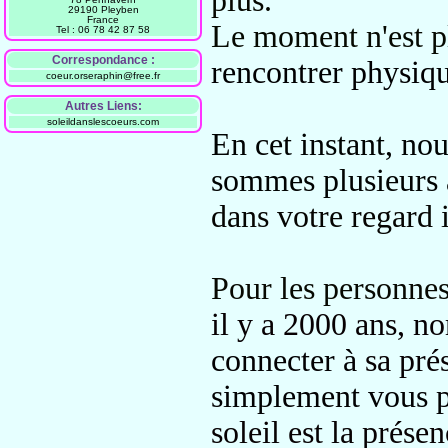
plus.
29190 Pleyben
France
Le moment n'est pl
Tel : 06 78 42 87 58
Correspondance :
rencontrer physiq
coeur.orseraphin@free.fr
Autres Liens:
soleildanslescoeurs.com
En cet instant, n
sommes plusieurs 
dans votre regard 
Pour les personnes
il y a 2000 ans, 
connecter à
sa pré
simplement vous 
soleil est la prése