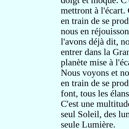
doigt
et moqué
. C
mettront
à l'écart.
en train de se pro
nous en réjouisson
l'avons déjà dit, 
entrer
dans la Gra
planète mise à l'é
Nous voyons et no
en train de se prod
font
, tous les élan
C'est une multitude
seul Soleil
, des lu
seule Lumière
.