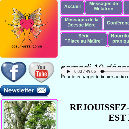
Messages de
Accueil
Métatron
Messages de la
Conféren
Déesse Mère
Série
Nourritu
"Place au Maître"
praniq
samedi 19 déce
Pour télécharger le fichier audio
REJOUISSEZ
EST 