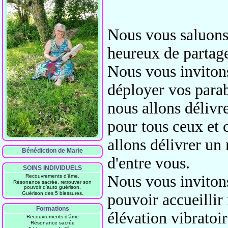
Nous vous saluons 
heureux de parta
Nous
vous invitons
déployer vos parab
nous allons délivr
pour tous ceux et 
allons délivrer u
Bénédiction de Marie
d'entre vous.
SOINS INDIVIDUELS
Nous vous invitons
Recouvrements d'âme.
Résonance sacrée, retrouver son
pouvoir d'auto guérison.
Guérison des 5 blessures.
pouvoir
accueillir
Formations
élévation vibratoir
Recouvrements d'âme
Résonance sacrée