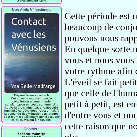
5 blessures de l'âme
Nos Amis Vénusiens...
Cette période est u
beaucoup
de conjo
pouvons nous rap
En quelque sorte 
vous
et nous vous 
votre rythme afin 
L'éveil se fait peti
que celle de l'hum
Disponible sur amazon.fr
Cet ouvrage est mon humble
petit à petit, est 
contribution à cette grande
transformation en cours sur terre. Une
nouvelle ère s'annonce, une nouvelle
humanité se développe, c'est un fait!A
d'entre vous
et no
la demande des Vénusiens un groupe
s'est réuni régulièrement afin d'accueillir
ce qu'ils avaient à nous dire.
cette raison
que no
Contact :
Ysabelle Malifarge
78 Pennavern