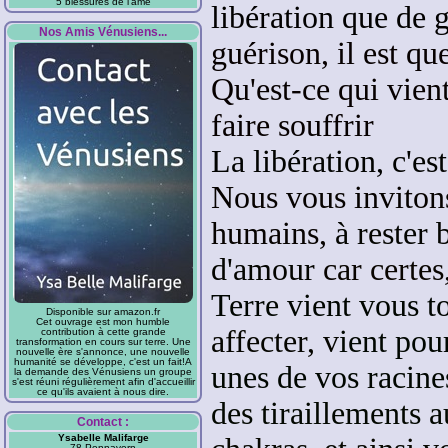
5 blessures de l'âme
libération que de 
Nos Amis Vénusiens...
guérison, il est que
Qu'est-ce qui vien
faire souffrir
La libération, c'es
Nous vous invitons
humains,
à rester 
d'amour
car certes
Terre vient vous t
Disponible sur amazon.fr
Cet ouvrage est mon humble
affecter, v
ient pou
contribution à cette grande
transformation en cours sur terre. Une
nouvelle ère s'annonce, une nouvelle
humanité se développe, c'est un fait!A
unes de vos racine
la demande des Vénusiens un groupe
s'est réuni régulièrement afin d'accueillir
ce qu'ils avaient à nous dire.
des tiraillements 
Contact :
Ysabelle Malifarge
78 Pennavern