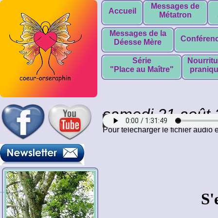
Messages de
Accueil
Métatron
Messages de la
Conféren
Déesse Mère
Série
Nourritu
"Place au Maître"
praniq
samedi 21 août
Pour télécharger le fichier audio
S'