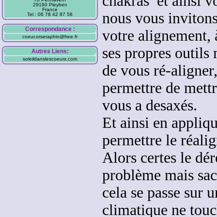
chakras et ainsi v
29190 Pleyben
France
nous vous invitons 
Tel : 06 78 42 87 58
Correspondance :
votre alignement, 
coeur.orseraphin@free.fr
ses propres outils 
Autres Liens:
soleildanslescoeurs.com
de vous ré-aligner
permettre de mettr
vous a desaxés.
Et ainsi en appliq
permettre le réali
Alors certes le dé
problème
mais sac
cela se passe sur 
climatique ne tou