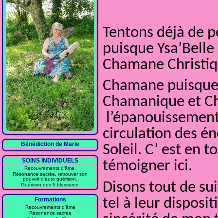
Tentons déjà de po
puisque Ysa’Bell
Chamane Christiq
Chamane puisque e
Chamanique et Chr
l’épanouissement 
circulation des én
Bénédiction de Marie
Soleil. C’ est en 
SOINS INDIVIDUELS
témoigner ici.
Recouvrements d'âme.
Résonance sacrée, retrouver son
pouvoir d'auto guérison.
Disons tout de su
Guérison des 5 blessures.
tel à leur disposi
Formations
Recouvrements d'âme
Résonance sacrée