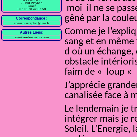
29190 Pleyben
moi il ne se passe
France
Tel : 06 78 42 87 58
gêné par la coule
Correspondance :
coeur.orseraphin@free.fr
Comme je l’expliqu
Autres Liens:
soleildanslescoeurs.com
sang et en même t
d où un échange, 
obstacle intériori
faim de « loup « 
J’apprécie grande
canalisée face à 
Le lendemain je t
intégrer mais je r
Soleil. L’Energie