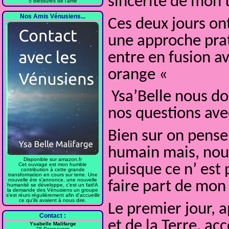
sincérité de mon
5 blessures de l'âme
Nos Amis Vénusiens...
Ces deux jours on
une approche prat
entre en fusion av
orange «
Ysa’Belle nous don
nos questions ave
Bien sur on pense 
humain mais, nous
Disponible sur amazon.fr
puisque ce n’ est 
Cet ouvrage est mon humble
contribution à cette grande
transformation en cours sur terre. Une
nouvelle ère s'annonce, une nouvelle
faire part de mon 
humanité se développe, c'est un fait!A
la demande des Vénusiens un groupe
s'est réuni régulièrement afin d'accueillir
ce qu'ils avaient à nous dire.
Le premier jour, a
Contact :
et de la Terre, a
Ysabelle Malifarge
78 Pennavern