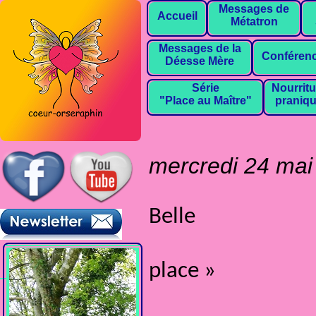
Messages de
Accueil
Métatron
Messages de la
Conféren
Déesse Mère
Série
Nourritu
"Place au Maître"
praniq
mercredi 24 mai
Belle
« Apaiser le
place »
Le 26 et 2