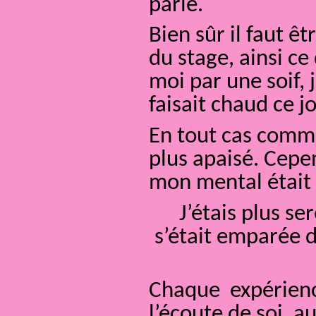
parlé.
Bien sûr il faut ê
du stage, ainsi ce
moi par une soif, j
faisait chaud ce jo
En tout cas comme 
plus apaisé. Cepe
mon mental était 
J’étais plus s
s’était emparée 
Chaque expérience 
l’écoute de soi, a