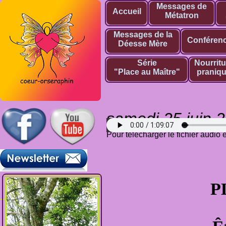
Messages de
Accueil
Métatron
Messages de la
Conféren
Déesse Mère
Série
Nourritu
"Place au Maître"
praniq
samedi 25 juin 
Pour télécharger le fichier audio
P