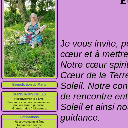
Ê
J
e vous invite,
cœur et à mettre
Notre cœur spiri
Cœur de la Terr
Soleil. Notre c
Bénédiction de Marie
de rencontre ent
SOINS INDIVIDUELS
Recouvrements d'âme.
Résonance sacrée, retrouver son
Soleil
et ainsi no
pouvoir d'auto guérison.
Guérison des 5 blessures.
guidance.
Formations
Recouvrements d'âme
Résonance sacrée