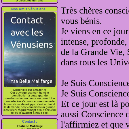
5 blessures de l'âme
Très chères consc
Nos Amis Vénusiens...
vous bénis
.
Je viens en ce jou
intense, profonde
,
de la Grande Vie, 
dans tous les Univ
Je Suis Conscienc
Disponible sur amazon.fr
Je Suis Conscienc
Cet ouvrage est mon humble
contribution à cette grande
transformation en cours sur terre. Une
Et ce jour est là
po
nouvelle ère s'annonce, une nouvelle
humanité se développe, c'est un fait!A
la demande des Vénusiens un groupe
s'est réuni régulièrement afin d'accueillir
aussi Conscience 
ce qu'ils avaient à nous dire.
Contact :
l'affirmiez et que 
Ysabelle Malifarge
78 Pennavern