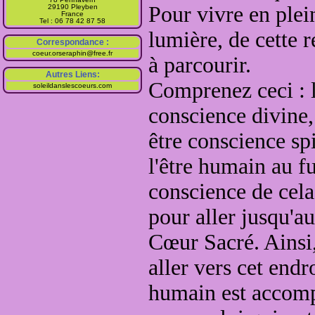
Pour vivre en plei
29190 Pleyben
France
Tel : 06 78 42 87 58
lumière
, de cette r
Correspondance :
coeur.orseraphin@free.fr
à parcourir
.
Autres Liens:
Comprenez ceci
:
soleildanslescoeurs.com
conscience
divine,
être conscience spi
l'être humain au f
conscience de cel
pour aller jusqu'a
Cœur Sacré
. Ainsi
aller vers cet endro
humain est accomp