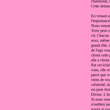
l'harmonie, l
Cette deman
En venant a
l'importance
Nous venons
Terre peut c
vit.
Chacun d
avez,
même s
grand rôle,
de l'ego
vou
choisi cette 
elle a chois
Par cet écla
vous, elle r
parce que v
viens de vou
créativité
, d
est juste
fre
Divine.
L'i
Si nous veno
n'oubliez p
voyez si ce