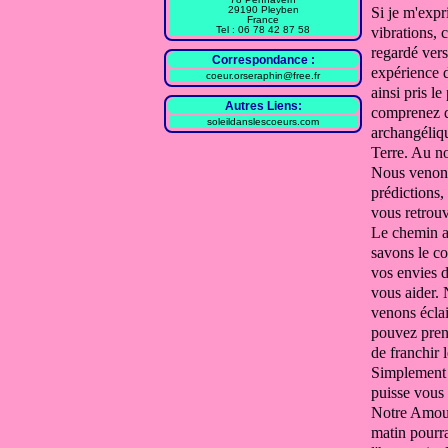
29190 Pleyben
Si je m'exp
France
Tel : 06 78 42 87 58
vibrations, 
regardé vers
Correspondance :
expérience 
coeur.orseraphin@free.fr
ainsi pris l
Autres Liens:
comprenez q
soleildanslescoeurs.com
archangéliq
Terre.
Au no
Nous venons
prédictions,
vous retrou
Le chemin a 
savons le c
vos envies d
vous aider.
venons écla
pouvez pren
de
franchir 
Simplemen
puisse vous 
Notre Amour
matin pourra