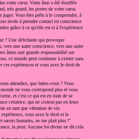
lus votre cœur.
Votre âme a été étouffée
and,
très grand, les portes de votre cœur.
le juger.
Vous êtes prêts à le comprendre,
à
vous invite
à prendre contact en conscience
dez grâce à ce qu'elle est et à l'expérience
r ? Une déferlante qui provoque
ns,
vers une autre conscience,
vers une autre
res âmes une grande responsabilité
sur
vous,
ce monde peut continuer à exister
sans
er
ces expériences
et vous avez le droit de
vous attendiez, que faites-vous ? Vous
ce monde ne vous correspond plus et vous
sforme,
et c'est ce qui est en train de se
ance créatrice,
qui ne croient pas en leurs
inie en tant que vibration de vie.
 expérience, vous avez
le droit et
la
et sœurs humains, ne me plait plus
!"
rance, la peur.
Aucune loi divine ne dit cela