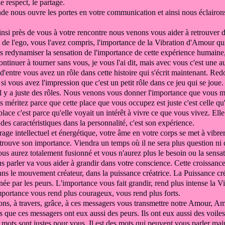
e respect, le partage.
de nous ouvre les portes en votre communication
et ainsi nous éclairon
insi près de vous
à votre rencontre
nous venons vous aider à
retrouver 
 de l'ego, vous l'avez compris,
l'importance de la Vibration d'Amour
qu
 redynamiser la sensation
de l'importance de cette expérience humaine
ontinuer à tourner
sans vous, je vous l'ai dit,
mais avec vous c'est une a
'entre vous avez un rôle dans cette histoire
qui s'écrit maintenant.
Redo
i vous avez l'impression que c'est un petit rôle
dans ce jeu qui se joue
il y a juste des rôles.
Nous venons vous donner l'importance que vous m
s méritez parce que cette place que vous occupez est juste
c'est celle q
place c'est parce qu'
elle voyait un intérêt à vivre ce que vous vivez.
Elle
i
des caractéristiques dans la personnalité,
c'est son expérience.
irage intellectuel
et énergétique, votre âme en votre corps
se met à vibre
etrouve son importance.
Viendra un temps où il ne sera plus question
ni 
ous aurez totalement fusionné
et vous n'aurez plus le besoin ou la sensa
s parler va vous aider
à grandir dans votre conscience.
Cette croissance
ans le mouvement créateur, dans
la puissance créatrice.
La Puissance cré
inée par les peurs.
L'importance vous fait grandir,
rend plus intense la V
mportance vous rend plus courageux, vous rend
plus forts
.
ns, à travers, grâce,
à ces messagers vous transmettre notre
Amour, Amo
as
que ces messagers ont eux aussi des peurs.
Ils ont eux aussi des voile
s mots sont
justes pour vous.
Il est des mots qui peuvent
vous parler mai