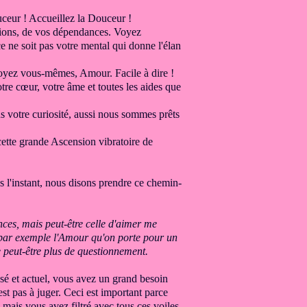
uceur !
Accueillez la Douceur !
ions,
de vos dépendances.
Voyez
 ne soit pas votre mental qui donne l'élan
oyez vous-mêmes,
Amour. Facile à dire !
tre cœur, votre âme
et toutes les aides que
ns
votre curiosité, aussi nous sommes prêts
 cette grande Ascension
vibratoire de
l'instant,
nous disons prendre ce chemin-
ces, mais peut-être celle
d'aimer me
par exemple l'Amour qu'on porte pour un
 peut-être plus de questionnement.
sé et
actuel, vous avez un grand
besoin
st pas à juger.
Ceci est important parce
 mais vous avez filtré avec
tous ces voiles