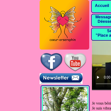
Accueil
Message
Déesse
Sé
"Place a
samedi 24
Pour téléc
Je vous bén
Je suis vibr