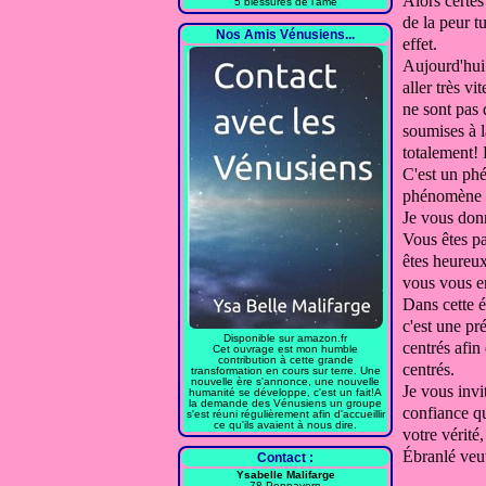
Alors certes
5 blessures de l'âme
de la peur t
Nos Amis Vénusiens...
effet.
Aujourd'hui 
aller très vi
ne sont pas 
soumises à 
totalement! 
C'est un ph
phénomène 
Je vous donn
Vous êtes p
êtes heureux
vous vous e
Dans cette 
c'est une pr
Disponible sur amazon.fr
centrés afin 
Cet ouvrage est mon humble
contribution à cette grande
centrés.
transformation en cours sur terre. Une
nouvelle ère s'annonce, une nouvelle
Je vous invi
humanité se développe, c'est un fait!A
la demande des Vénusiens un groupe
confiance q
s'est réuni régulièrement afin d'accueillir
ce qu'ils avaient à nous dire.
votre vérité
Ébranlé veut
Contact :
Ysabelle Malifarge
78 Pennavern