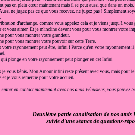
nt pas en plein cœur maintenant
mais il se peut aussi que dans un mois,
Aussi ne jugez pas ce que vous recevez,
ne jugez pas ! Simplement
soy
.
vibration d'archange,
comme vous appelez cela
et je viens jusqu'à vous
r et vous aimer.
Et je m'incline devant vous
pour vous montrer votre im
ine
pour vous montrer votre grandeur.
line pour vous montrer
votre pouvoir sur cette Terre.
s
votre rayonnement peut être,
infini !
Parce qu'en votre rayonnement il
el.
e
qui plonge en votre rayonnement peut
plonger en cet Infini.
 je vous bénis.
Mon Amour infini reste présent
avec vous,
mais pour le
 et je vous remercie
pour votre accueil.
s entrer en contact maintenant
avec nos amis Vénusiens
, vous pouvez b
Deuxième partie canalisation de nos amis 
suivie d'une séance de questions-répo