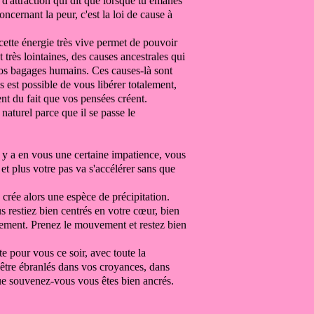
 d'attraction qui dit que lorsque
tu émanes
oncernant la peur, c'est la loi de cause à
 cette énergie très vive
permet
de pouvoir
t très lointaines, des causes
ancestrales qui
os bagages humains.
Ces causes-là sont
s est possible de vous libérer totalement,
ent
du fait que vos pensées créent.
s naturel parce que
il se passe le
l y a en vous
une certaine impatience, vous
et plus votre
pas va s'accélérer sans que
se crée alors une espèce de précipitation.
s restiez bien centrés en votre cœur,
bien
vement.
Prenez le mouvement et restez bien
te pour vous ce soir,
avec toute la
être ébranlés dans
vos croyances, dans
que souvenez-vous vous êtes bien ancrés.