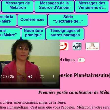
Messages de
Messages de la
Messages des
Métatron
Source d'Amour
Vénusiens et...
s de la
Série
Conférences
 Mère
"S'extraire de..."
rie
Nourriture
Témoignages et
u Maître"
pranique
autres partages
 septembre 2011
harger le fichier video en format mp4 cliquez
L'Ascension Planétaire(suite
Première partie canalisation de Méta
is chères âmes incarnées,
anges de la Terre.
ation archangélique,
c'est ainsi que vous l'appelez.
Métatron à votre serv