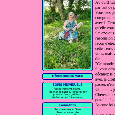
Aujourd'hui
par tant de
p
Vous êtes pr
comprendre 
avec la Ter
qu'elle vous
Savez-vous 
l'ascension
façon d'être,
cette Terre.
vous, mais 
dire:
"Ce monde te
Si vous dess
déchirez le 
Bénédiction de Marie
avez
le dro
passer,
n'en 
SOINS INDIVIDUELS
Recouvrements d'âme.
vibrations,
j
Résonance sacrée, retrouver son
Chères âmes
pouvoir d'auto guérison.
Guérison des 5 blessures.
possibilité
de
Aucune loi d
Formations
Recouvrements d'âme
!
Résonance sacrée