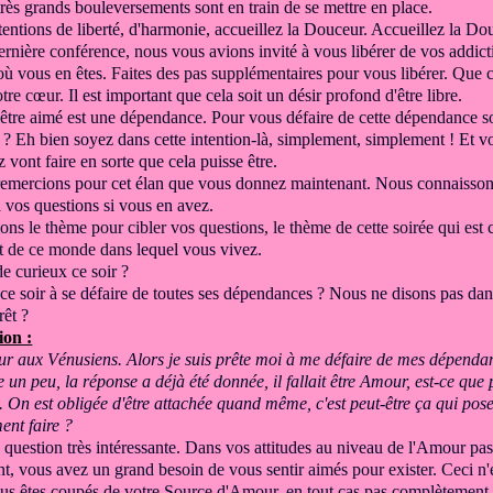
très grands bouleversements sont en train
de se mettre en place.
tentions de
liberté, d'harmonie, accueillez
la Douceur. Accueillez la Do
dernière
conférence, nous vous avions
invité
à vous libérer de vos addict
où vous en êtes.
Faites des pas supplémentaires
pour vous libérer.
Que ce
otre cœur.
Il est important que cela soit un
désir profond d'être libre.
'être aimé est
une dépendance.
Pour vous défaire de cette dépendance
s
s ? Eh
bien soyez dans cette intention-là,
simplement, simplement !
Et vo
 vont faire en sorte
que cela puisse être.
emercions pour cet élan que vous donnez maintenant.
Nous connaisso
à vos questions si vous en avez.
ons le thème
pour cibler vos questions, le thème de cette soirée
qui est
et de ce monde dans
lequel vous vivez.
de curieux ce soir ?
 ce soir à se défaire
de toutes ses dépendances ?
Nous ne disons pas dans 
rêt ?
ion :
r aux Vénusiens. Alors je suis prête moi
à me défaire de mes dépendan
 un peu, la réponse a déjà été donnée, il fallait être Amour,
est-ce que 
t.
On est obligée d'être attachée quand même, c'est peut-être ça qui
pose
nt faire ?
 question très intéressante.
Dans vos attitudes
au niveau de l'Amour pas
nt, vous avez un grand besoin de vous sentir
aimés pour exister. Ceci n'e
us êtes coupés de votre Source d'Amour,
en tout cas pas complètement,