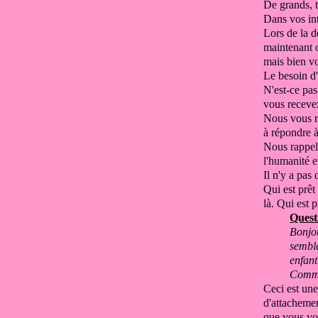
De grands, 
Dans vos in
Lors de la 
maintenant 
mais bien v
Le besoin
d
N'est-ce pa
vous recevez
Nous vous r
à répondre
Nous rappel
l'humanité 
Il n'y a pas 
Qui est prêt
là. Qui est p
Quest
Bonjou
semble
enfan
Comme
Ceci est une
d'attacheme
que vous
vo