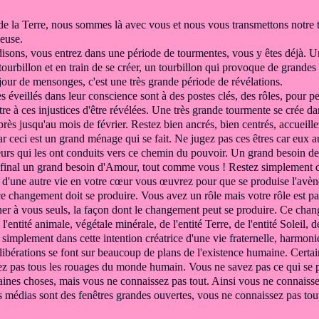
e la Terre,
nous sommes là avec vous
et nous vous transmettons notre 
euse.
isons, vous entrez
dans une période de tourmentes,
vous y êtes déjà. 
ourbillon et en train de se créer,
un tourbillon qui provoque
de grandes 
 jour
de mensonges,
c'est une très grande période de révélations.
es éveillés dans leur conscience
sont à des postes clés, des rôles,
pour pe
tre à ces
injustices d'être révélées.
Une très grande tourmente se crée
da
près jusqu'au mois de février.
Restez bien ancrés, bien centrés, accueill
ar ceci est un grand ménage qui se fait.
Ne jugez pas ces êtres car eux a
urs qui les ont
conduits vers ce chemin du pouvoir.
Un grand besoin de
final un grand besoin d'Amour, tout comme vous
!
Restez simplement
t
d'une autre vie
en votre cœur vous œuvrez pour que
se produise l'avè
 ce changement
doit se produire.
Vous avez un rôle mais votre rôle est
pa
er à vous seuls, la façon dont
le changement peut se produire. Ce cha
l'entité animale, végétale
minérale, de l'entité Terre, de l'entité Soleil,
de
 simplement dans cette intention
créatrice d'une vie fraternelle,
harmonieu
ibérations se font
sur beaucoup de plans de l'existence humaine.
Certai
ez pas tous les rouages
du monde humain.
Vous ne savez pas ce qui se p
aines choses, mais vous ne connaissez pas tout.
Ainsi vous ne connaissez
 médias sont des fenêtres grandes ouvertes,
vous ne connaissez pas tou