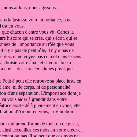
s,
nous aidons, nous agissons.
dans la justesse
votre importance,
pas
i est en vous.
,
que chacun d'entre vous vit.
Certes la
utre
histoire qui se crée, qui s'écrit, qui se
nnez de l'importance au rôle que vous
.
Il n'y a pas de petit rôle, il n'y a pas de
éritez,
et ne voyez pas ce mot dans le sens
u'a choisie votre âme,
et si votre âme a
 a choisi des caractéristiques physiques,
r.
Petit à petit elle retrouve sa place juste
en
d'âme, ni de corps, ni de personnalité,
tion
d'une séparation.
L'importance dont je
 va vous aider à grandir dans votre
atrice existe déjà pleinement en vous, elle
ibration d'Amour en vous, la Vibration
ur qui prend forme de mot,
ou de geste,
s,
ainsi accueillez ces mots
en votre cœur et
ntenant ou pas.
Il se peut que ces mots ne