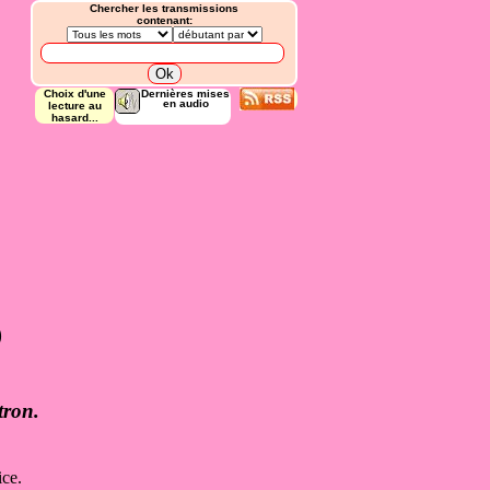
Chercher les transmissions
contenant:
Choix d'une
Dernières mises
en audio
lecture au
hasard...
)
tron.
ice.