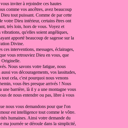
r vous
inviter à rejoindre ces hautes
us comme vos ancêtres, avez beaucoup
 Dieu tout puissant.
Comme de par cette
de votre Dieu intérieur,
certains êtres ont
nt, très loin, hors de vous.
Voyez et
s vibrations, qu'elles soient angéliques,
, ayant apporté beaucoup de
sagesse sur la
ration Divine.
es ces interventions, messages,
éclairages,
r que vous retrouviez
Dieu en vous,
que
 Originelle.
ivés.
Nous savons votre fatigue,
nous
 aussi vos découragements, vos lassitudes,
 tout cela, c'est pourquoi
nous venons
chemin, vous êtes presque
arrivés ! Nous
 a une barrière, là il y a
une montagne vous
vous de nous entendre ou pas, libre à vous
e que nous vous demandons
pour que l'on
mour est intelligence tout comme le vôtre.
vités humaines.
Ainsi votre demande du
que ma journée
se déroule dans la simplicité,