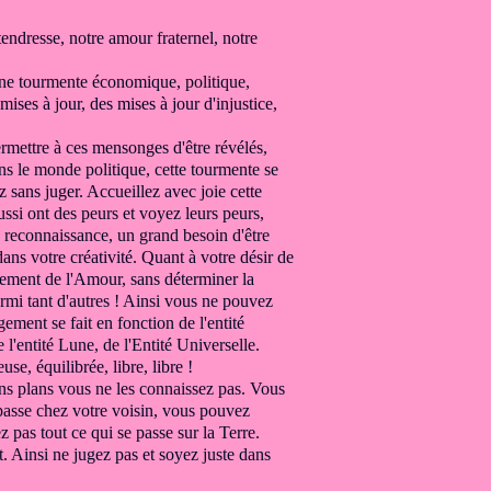
tendresse,
notre amour fraternel, notre
Une tourmente économique,
politique,
mises à jour, des mises à jour
d'injustice,
rmettre à ces mensonges
d'être révélés,
ns le monde politique, cette tourmente se
ez
sans juger.
Accueillez avec joie cette
ussi ont des peurs
et voyez leurs peurs,
 reconnaissance,
un grand besoin d'être
dans votre créativité. Q
uant à votre désir de
nement de l'Amour,
sans déterminer la
rmi tant d'autres ! Ainsi vous ne
pouvez
ngement
se fait en fonction de l'entité
 l'entité Lune, de l'Entité Universelle.
se, équilibrée, libre,
libre !
ns plans vous ne les connaissez pas.
Vous
asse chez votre voisin,
vous pouvez
 pas tout ce qui se passe sur la Terre.
t.
Ainsi ne jugez pas et soyez juste dans