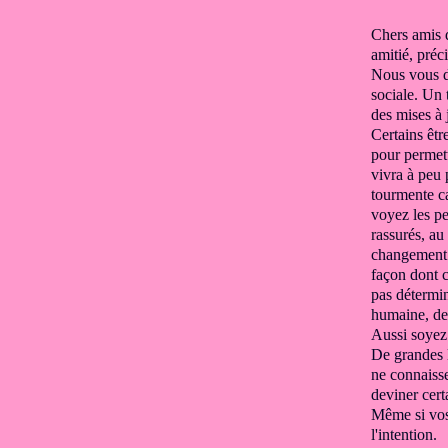
Chers amis d
amitié,
préci
Nous vous d
sociale.
Un t
des mises à
Certains êtr
pour permet
vi
vra à peu 
tourmente
c
voyez les pe
rassurés,
au 
changemen
façon dont
pas détermin
humaine,
de 
Aussi soyez
De grandes l
ne connaiss
deviner cert
Même si vos
l'intention.