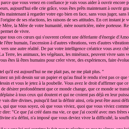
 parce que vous venez en confiance
je vais vous aider à ouvrir
encore p
eurs,
aujourd'hui elle crie grâce,
vous êtes prêts maintenant à ouvrir gr
êts maintenant à regarder votre
ego bien en face,
sans vous juger, sans 
l'origine de ses
réactions, les raisons de ses attitudes.
En cet instant je 
re
Mère,
la Mère de votre humanité, mère nourricière,
mère porteuse.
Ren
 permet de vivre.
que tous ces cœurs qui s'ouvrent créent
une déferlante d'énergie
d'Amou
de l'être humain,
l'ascension à d'autres vibrations, vers d'autres vibratio
 vers une autre réalité.
De par votre intelligence créatrice
vous avez chè
La Terre, les animaux, les végétaux, les
minéraux, peuvent vivre sans 
vous êtes là êtres humains
pour créer
vivre, des expériences, faire évolu
l qu'il est aujourd'hui
ne me plait pas, ne me plait plus. "
inez un joli dessin sur un
papier et qu'au final le rendu n'est pas ce que
dessin et
vous le jetez à la poubelle.
Vous avez le droit d'affirmer que 
it de désirer profondément
que ce monde change, que ce monde se tran
déplaise à tous ceux qui doutent et qui ne croient pas
déjà en leur puiss
e vais dire divines, puisqu'il faut la définir ainsi,
cela peut être aussi déf
, qui que vous soyez,
où que vous viviez,
quoi que vous viviez comme
 dire: "C
e que j'ai créé dans ma vie, ce que j'ai cocréé
avec mes frères 
ivine n'a défini,
n'a imposé que vous deviez vivre
la difficulté,
la souff