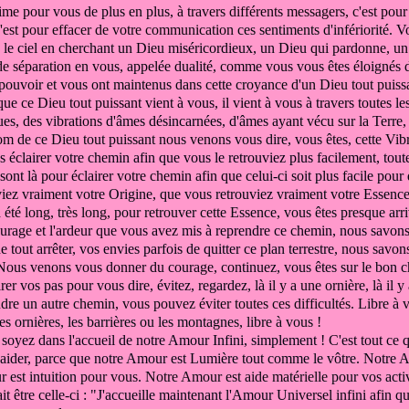
rime
pour vous de plus en plus,
à travers différents messagers, c'est pou
c'est pour effacer de votre communication
ces sentiments d'infériorité.
Vo
 le ciel
en cherchant un Dieu miséricordieux, un Dieu
qui pardonne, un
de séparation
en vous, appelée dualité, comme vous vous êtes éloignés
e pouvoir
et vous ont maintenus dans cette croyance
d'un Dieu tout puissa
ue ce Dieu tout puissant
vient à vous,
il vient à vous à travers toutes
le
ues,
des vibrations
d'âmes désincarnées, d'âmes
ayant vécu sur la Terre
m de ce Dieu tout puissant nous venons
vous dire, vous
êtes, cette Vib
 éclairer votre chemin
afin que vous le retrouviez plus facilement,
tout
 sont là pour
éclairer votre chemin afin que
celui-ci soit plus facile pou
viez vraiment votre Origine,
que vous retrouviez vraiment votre Essence
été long, très long,
pour retrouver cette Essence,
vous êtes presque arr
ourage et l'ardeur que vous avez
mis à reprendre ce chemin,
nous savons
e tout arrêter,
vos envies parfois de quitter ce plan terrestre,
nous savons
Nous venons vous donner du courage,
continuez, vous êtes sur le bon 
irer
vos pas pour vous dire, évitez, regardez, là
il y a une ornière, là il y
dre un autre chemin,
vous pouvez éviter toutes ces difficultés.
Libre à 
les ornières, les barrières ou les montagnes,
libre à vous !
t
soyez dans l'accueil de notre
Amour Infini, simplement
! C'est tout c
aider,
parce que notre Amour est Lumière tout comme le vôtre.
Notre A
 est intuition
pour vous.
Notre Amour est aide matérielle
pour vos acti
it être celle-ci
: "J'accueille maintenant l'Amour
Universel infini afin 