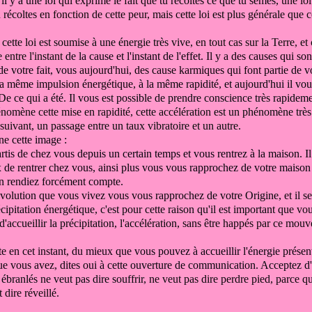
 il y a une loi
qui exprime le fait que
tu récoltes ce que tu sèmes,
une loi
u récoltes
en fonction de cette peur,
mais cette loi est plus générale que c
cette loi est soumise
à une énergie très vive,
en tout cas sur la Terre, et
te entre l'instant
de la cause et l'instant de l'effet.
Il y a des causes qui son
de votre fait, vous
aujourd'hui, des cause karmiques qui font partie
de v
la même impulsion énergétique,
à la même rapidité,
et aujourd'hui il vou
De ce qui a été.
Il vous est possible de prendre conscience très rapidem
énomène cette mise en rapidité,
cette accélération est un phénomène trè
suivant,
un passage entre un taux vibratoire et un autre.
e cette image :
artis de chez vous
depuis un certain temps et vous rentrez à la maison. I
 de rentrer chez vous, ainsi
plus vous vous rapprochez de votre maison 
n rendiez forcément compte.
évolution que vous vivez vous vous rapprochez
de votre Origine,
et il 
écipitation énergétique, c'est pour cette raison qu'il est important
que vou
d'accueillir la précipitation, l'accélération,
sans être happés par ce mou
te en cet instant, du mieux que
vous pouvez à accueillir l'énergie
présen
ue vous avez, dites oui
à cette ouverture de communication.
Acceptez d'
,
ébranlés ne veut pas dire souffrir,
ne veut pas dire perdre pied, parce 
 dire réveillé.