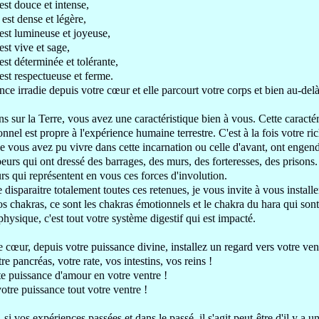
 est douce et intense,
e
est dense et légère,
est
lumineuse et joyeuse,
est
vive et sage,
est
déterminée et tolérante,
 est respectueuse et ferme.
nce irradie depuis votre cœur
et elle parcourt votre corps et bien au-delà
s sur la Terre,
vous avez une caractéristique bien à vous
. Cette caracté
onnel est propre à
l'expérience humaine terrestre
. C'est à la fois votre r
e vous avez pu vivre dans cette
incarnation ou celle d'avant, ont engen
peurs qui ont dressé des barrages,
des murs
, des forteresses, des prisons
urs
qui représentent en vous ces
forces d'involution
.
e disparaitre totalement toutes ces
retenues
, je vous invite à vous instal
os chakras, ce sont
les chakras émotionnels et le chakra du hara
qui son
physique, c'est tout votre système digestif
qui est impacté.
e cœur, depuis
votre puissance divine,
installez un regard vers votre ven
tre pancréas, votre rate
, vos intestins,
vos reins !
tte puissance d'amour en votre ventre !
otre puissance tout votre ventre !
,
si vos expériences passées
et dans le passé, il s'agit peut-être d'il y a
un