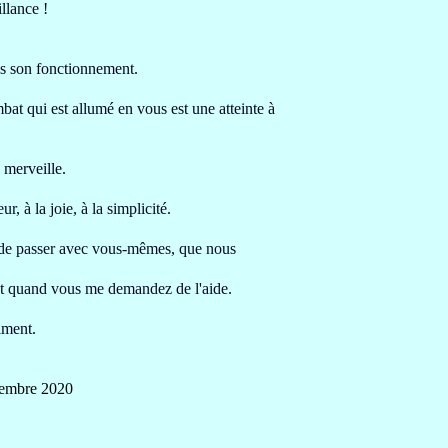
llance !
ans son fonctionnement
.
at qui est allumé en vous est une atteinte
à
 merveille.
r, à la joie, à la simplicité
.
de passer avec vous-mêmes, que nous
out quand vous
me demandez de l'aide
.
iment.
cembre 2020