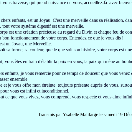
i vous traverse,
qui prend naissance en vous, accueillez-là avec bienvei
 chers enfants, est un Joyau. C'est une merveille dans sa réalisation, d
, tout votre système digestif
est une merveille
.
orps est une création
précieuse au regard du Divin
et chaque feu de comb
 au bon fonctionnement de votre corps.
Entendez ce que je vous dis
!
est un Joyau, une Merveille.
oit sa forme, sa couleur
, quelle que soit son histoire
, votre corps est une
t, vous êtes en train d'établir
la paix
en vous
, la paix qui mène au bonheu
rs enfants, je vous remercie
pour ce temps de douceur que vous
venez 
asser ensemble.
e et je vous offre m
on étreinte
, toujours présente auprès de vous, surt
ur vous est infini et inconditionnel
.
tout ce que vous vivez, vous comprend, vous respecte
et vous aime infin
Transmis par Ysabelle Malifarge le samedi 19 Dé