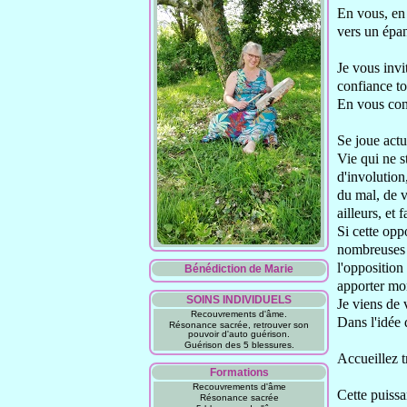
En vous, en
vers un épa
Je vous invit
confiance to
En vous con
Se joue actu
Vie qui ne s
d'involution
du mal
, de 
ailleurs
, et 
Si cette opp
nombreuse
l'opposition 
Bénédiction de Marie
apporter mo
SOINS INDIVIDUELS
Je viens de 
Recouvrements d'âme.
Dans l'idée d
Résonance sacrée, retrouver son
pouvoir d'auto guérison.
Guérison des 5 blessures.
Accueillez tr
Formations
Recouvrements d'âme
Cette puissan
Résonance sacrée