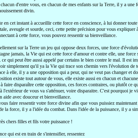
 chacun d'entre vous,
en chacun de mes enfants sur la Terre,
il y a une 
nouissement divin.
e en cet instant à accueillir
cette force en conscience, à lui donner toute
tale, aveugle et sourde, ceci, cette petite précision pour
vous expliquer
nectant à cette force, vous pouvez
ressentir
sa bienveillance.
ellement sur la Terre
un jeu qui oppose deux forces
, une force d'évolut
tagne jamais
, la Vie qui est cette force d'amour
et contre elle, une force
, ce qui peut être aussi appelé par certains le bien
contre le mal
. Il est i
voir simplement qu'il ya la Vie
qui trace son chemin vers l'évolution de 
face à elle, il y a une opposition
qui a peur, qui ne veut pas changer
et do
osition existe tout autour de vous
, elle existe aussi en chacun et chacun
s
à faire disparaître cette opposition,
ces forces contraires
, ou plutôt ce q
à l'extérieur de vous va s'atténuer
, voire disparaitre.
C'est pourquoi je v
n aide
avec douceur et bienveillance.
vous faire ressentir votre force
divine
afin que vous puissiez maintenan
e la force, il y a l'idée du combat. Dans l'idée de la puissance, il y a si
ès chers filles et fils
votre puissance !
ce qui est en train de s'intensifier, ressentez