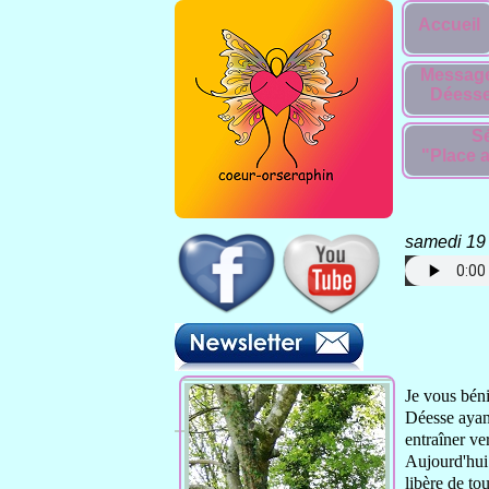
Accueil
Message
Déesse
Sé
"Place a
samedi 19
Pour téléc
Je vous béni
Déesse ayan
entraîner
ve
Aujourd'hui
libère de to