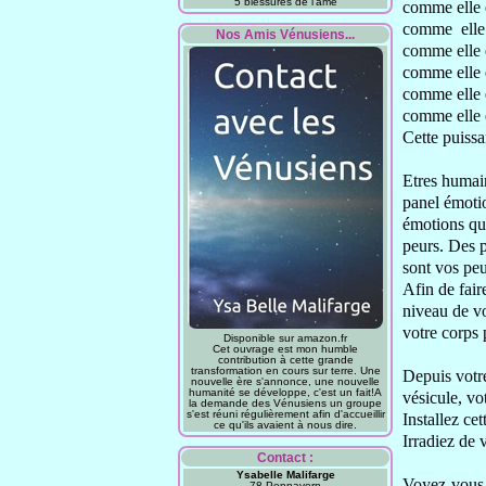
5 blessures de l'âme
comme
elle
comme ell
Nos Amis Vénusiens...
comme elle 
comme elle 
comme elle 
comme
elle
Cette puissa
Etres humain
panel émoti
émotions qu
peurs
. Des 
sont vos pe
Afin de fair
niveau de v
votre corps 
Disponible sur amazon.fr
Cet ouvrage est mon humble
contribution à cette grande
transformation en cours sur terre. Une
Depuis votr
nouvelle ère s'annonce, une nouvelle
humanité se développe, c'est un fait!A
vésicule, vo
la demande des Vénusiens un groupe
s'est réuni régulièrement afin d'accueillir
Installez ce
ce qu'ils avaient à nous dire.
Irradiez
de v
Contact :
Ysabelle Malifarge
Voyez-vous
78 Pennavern