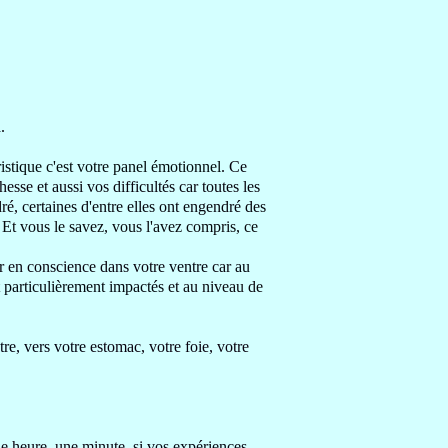
.
ristique c'est votre panel émotionnel
. Ce
ichesse
et aussi vos difficultés car toutes les
dré,
certaines d'entre elles ont engendré des
.
Et vous le savez, vous l'avez compris, ce
ler en conscience dans votre
ventre
car
au
t particulièrement impactés
et au niveau de
tre, vers votre
estomac, votre foie, votre
e heure, une minute,
si vos expériences