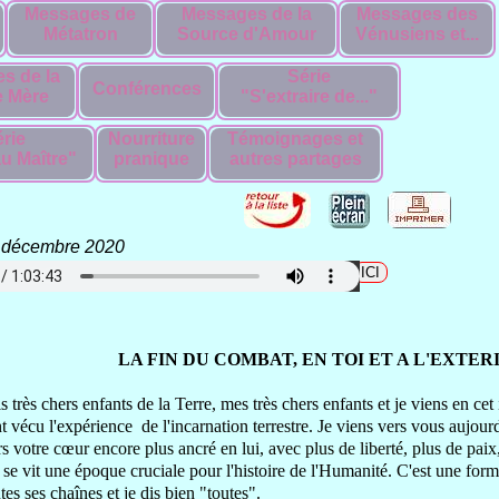
Messages de
Messages de la
Messages des
Métatron
Source d'Amour
Vénusiens et...
s de la
Série
Conférences
 Mère
"S'extraire de..."
rie
Nourriture
Témoignages et
u Maître"
pranique
autres partages
 décembre 2020
harger le fichier audio en format mp3 cliquez
LA FIN DU COMBAT, EN TOI ET A L'EXTERI
s très chers enfants
de la Terre, mes très chers enfants
et je viens en cet
t vécu l'expérience
de l'incarnation terrestre
. Je viens vers vous aujou
rs votre cœur
encore plus ancré en lui,
avec plus de liberté
, plus de paix
 se vit une époque cruciale
pour l'histoire de l'Humanité.
C'est une for
ute
s ses chaînes
et je dis bien "toutes".