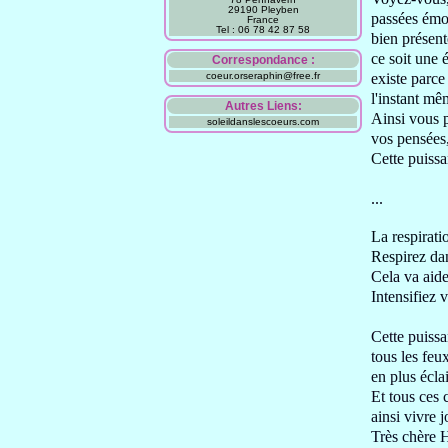
29190 Pleyben
passées
émo
France
Tel : 06 78 42 87 58
bien présen
ce soit une 
Correspondance :
coeur.orseraphin@free.fr
existe parce 
l'instant m
Autres Liens:
Ainsi vous 
soleildanslescoeurs.com
vos pensées
C
ette puiss
...
La respirati
Respirez dan
Cela va aide
Intensifiez 
Cette puiss
tous les feu
en plus écla
Et tous ces 
ainsi
vivre
j
Très chère 