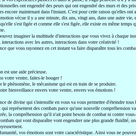
tionnelles ont engendré des peurs qui
ont engendré des murs et des pri
tes
encore
maintenant dans l'instant
. C'est pour cette raison qu'elles ont 
émotion vécue il y a
une minute,
dix ans, vingt ans, dans une autre vie,
qu'elle s'est figée
et comme elle s'est figée, elle existe en même temps 
ême
.
pouvez imaginer la multitude
d'interactions que vous vivez à chaque ins
,
interactions avec les autres,
interactions dans votre créativité !
ance que vous rayonnez en cet instant
va faire disparaître tous les comba
on est une aide précieuse.
s votre ventre, faites-le bouger !
r le phénomène, le mécanisme qui est en train de se produire.
votre bienveillance
envers votre ventre, envers vos émotions
!
ance de divine qui
s'intensifie en vous
va vous permettre d'éteindre tous 
x
qui représentent des combats
parce qu'une nouvelle compréhension
va
irée
, la compréhension qu'il n'ait point besoin d
e combat ni contre vous-
combats qui vont disparaître vont engendrer
une plus grande fluidité, u
oyeusement
.
Humanité,
vos émotions sont votre caractéristique. Ainsi vous ne pouvez