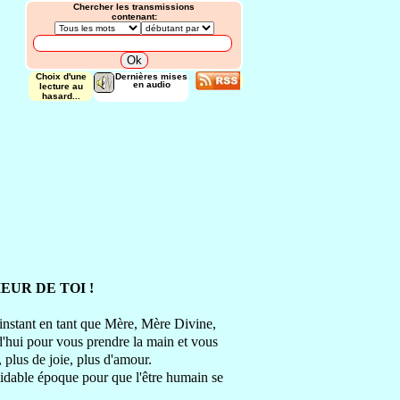
Chercher les transmissions
contenant:
Choix d'une
Dernières mises
en audio
lecture au
hasard...
EUR DE TOI !
 instant en tant que Mère
, Mère Divine
,
rd'hui pour vous prendre la main
et vous
,
plus de joie
, plus d'amour.
midable époque
pour que l'être humain se