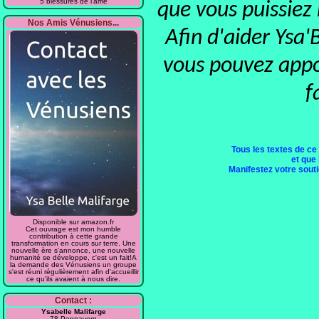
5 blessures de l'âme
que vous puissiez
Nos Amis Vénusiens...
Afin d'aider Ysa'
vous pouvez appor
f
Tous les textes de ce
et que 
Manifestez votre soutie
Disponible sur amazon.fr
Cet ouvrage est mon humble
contribution à cette grande
transformation en cours sur terre. Une
nouvelle ère s'annonce, une nouvelle
humanité se développe, c'est un fait!A
la demande des Vénusiens un groupe
s'est réuni régulièrement afin d'accueillir
ce qu'ils avaient à nous dire.
Contact :
Ysabelle Malifarge
78 Pennavern