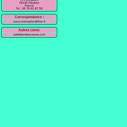
29190 Pleyben
France
Tel : 06 78 42 87 58
Correspondance :
coeur.orseraphin@free.fr
Autres Liens:
soleildanslescoeurs.com