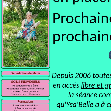
Prochain
prochain
Bénédiction de Marie
Depuis 2006 toutes
SOINS INDIVIDUELS
en accès
libre et g
Recouvrements d'âme.
Résonance sacrée, retrouver son
pouvoir d'auto guérison.
la séance com
Guérison des 5 blessures.
Formations
qu'Ysa'Belle a à 
Recouvrements d'âme
Résonance sacrée