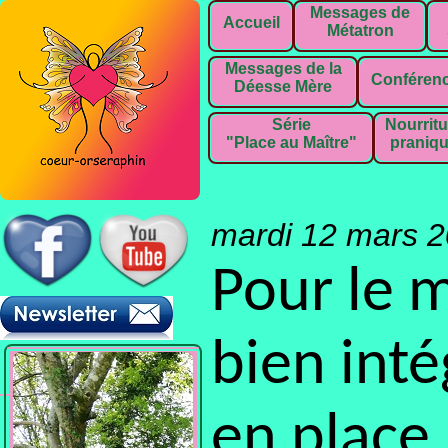
Messages de
Accueil
Métatron
Messages de la
Conféren
Déesse Mère
Série
Nourritu
"Place au Maître"
praniq
mardi 12 mars 
Pour le m
bien inté
en place.