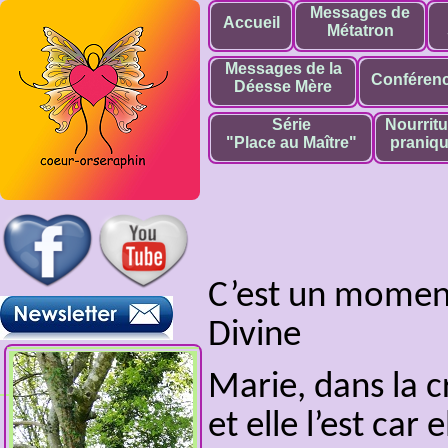
Messages de
Accueil
Métatron
Messages de la
Conféren
Déesse Mère
Série
Nourritu
"Place au Maître"
praniq
C’est un moment
Divine
Marie, dans la 
et elle l’est car