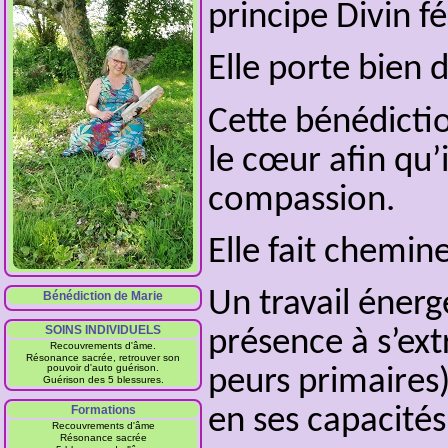
principe Divin f
Elle porte bien 
Cette bénédictio
le cœur afin qu’i
compassion.
Elle fait chemine
Un travail énerg
Bénédiction de Marie
SOINS INDIVIDUELS
présence à s’ext
Recouvrements d'âme.
Résonance sacrée, retrouver son
pouvoir d'auto guérison.
peurs primaires) 
Guérison des 5 blessures.
Formations
en ses capacités
Recouvrements d'âme
Résonance sacrée