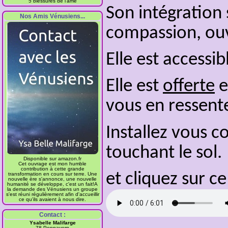
5 blessures de l'âme
Son intégration 
Nos Amis Vénusiens...
compassion, ou
Elle est accessi
Elle est
offerte
e
vous en ressente
Installez vous c
touchant le sol.
Disponible sur amazon.fr
Cet ouvrage est mon humble
contribution à cette grande
et cliquez sur c
transformation en cours sur terre. Une
nouvelle ère s'annonce, une nouvelle
humanité se développe, c'est un fait!A
la demande des Vénusiens un groupe
s'est réuni régulièrement afin d'accueillir
ce qu'ils avaient à nous dire.
Contact :
Ysabelle Malifarge
78 Pennavern