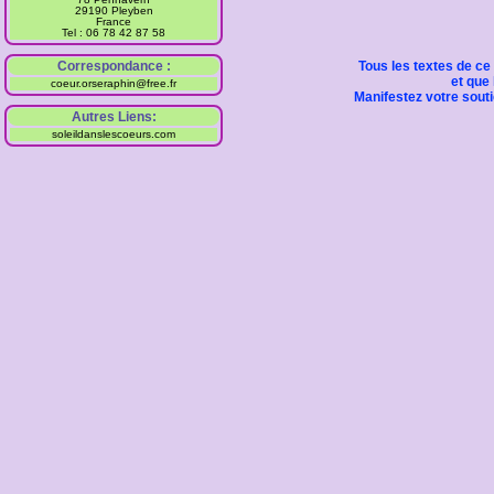
29190 Pleyben
France
Tel : 06 78 42 87 58
Tous les textes de ce
Correspondance :
et que 
coeur.orseraphin@free.fr
Manifestez votre soutie
Autres Liens:
soleildanslescoeurs.com