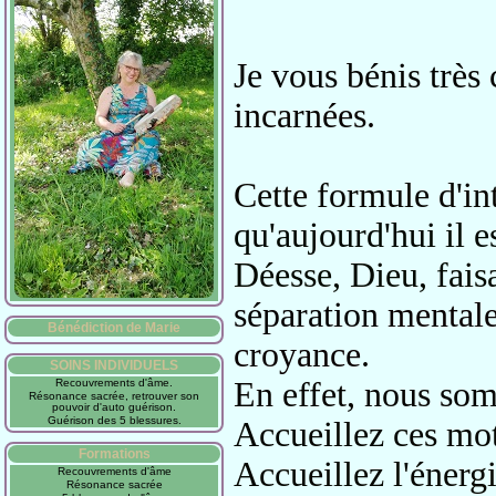
Je vous bénis très
incarnées.
Cette formule d'i
qu'aujourd'hui il e
Déesse, Dieu, faisa
séparation
mentale
Bénédiction de Marie
croyance
.
SOINS INDIVIDUELS
En effet, nous s
Recouvrements d'âme.
Résonance sacrée, retrouver son
pouvoir d'auto guérison.
Guérison des 5 blessures.
Accueillez ces mot
Formations
Accueillez l'énerg
Recouvrements d'âme
Résonance sacrée