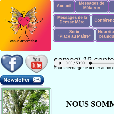
Messages de
Accueil
Métatron
Messages de la
Conféren
Déesse Mère
Série
Nourritu
"Place au Maître"
praniq
samedi 19 sept
Pour télécharger le fichier audio
NOUS SOMME