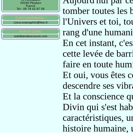
Aujourd'hui par ce
29190 Pleyben
France
tomber
toutes les 
Tel : 06 78 42 87 58
Correspondance :
l'Univers
et toi, t
coeur.orseraphin@free.fr
rang d'une humanit
Autres Liens:
soleildanslescoeurs.com
En cet instant, c'e
cette levée de barr
faire en toute
humi
Et oui, vous êtes c
descendre ses vibr
E
t la conscience q
Divin
qui s'est hab
caractéristiques,
u
histoire humaine, 