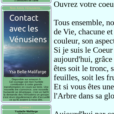
5 blessures de l'âme
Ouvrez votre coeu
Nos Amis Vénusiens...
Tous ensemble,
no
de Vie,
chacune et 
couleur
, son aspec
Si je suis le Coeu
aujourd'hui, grâce
êtes
soit le tronc, 
feuilles, soit les fr
Disponible sur amazon.fr
Cet ouvrage est mon humble
Et si vous êtes une
contribution à cette grande
transformation en cours sur terre. Une
nouvelle ère s'annonce, une nouvelle
humanité se développe, c'est un fait!A
l'Arbre
dans sa glo
la demande des Vénusiens un groupe
s'est réuni régulièrement afin d'accueillir
ce qu'ils avaient à nous dire.
Contact :
Ysabelle Malifarge
78 Pennavern