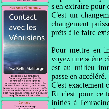
5 blessures de l'âme
s'en extraire pour 
Nos Amis Vénusiens...
C'est un changeme
changement puisse
prêts à le faire exis
Pour mettre en i
voyez une scène c
est au milieu imm
passe en accéléré.
Disponible sur amazon.fr
Cet ouvrage est mon humble
contribution à cette grande
C'est exactement c
transformation en cours sur terre. Une
nouvelle ère s'annonce, une nouvelle
humanité se développe, c'est un fait!A
la demande des Vénusiens un groupe
Et c'est pour cet
s'est réuni régulièrement afin d'accueillir
ce qu'ils avaient à nous dire.
initiés à l'enraci
Contact :
Ysabelle Malifarge
78 Pennavern