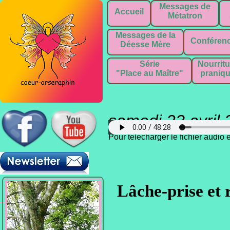
Messages de
Accueil
Métatron
Messages de la
Conféren
Déesse Mère
Série
Nourritu
"Place au Maître"
praniq
samedi 23 avril
Pour télécharger le fichier audio
Lâche-prise et r