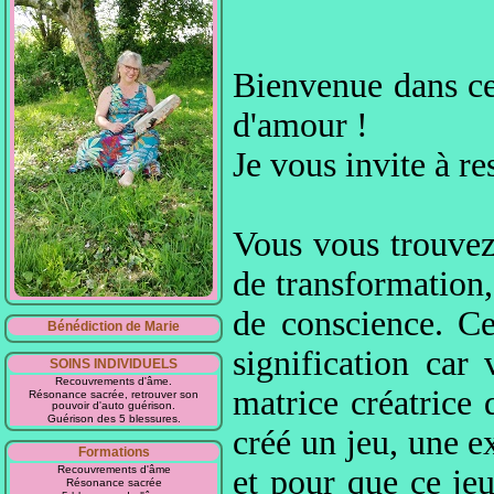
Bienvenue dans cet
d'amour !
Je vous invite à r
Vous vous trouve
de transformation, 
de conscience. Ce
Bénédiction de Marie
signification car
SOINS INDIVIDUELS
Recouvrements d'âme.
matrice créatrice 
Résonance sacrée, retrouver son
pouvoir d'auto guérison.
Guérison des 5 blessures.
créé un jeu, une e
Formations
Recouvrements d'âme
et pour que ce jeu
Résonance sacrée