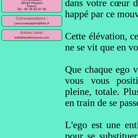
dans votre cœur de
29190 Pleyben
France
Tel : 06 78 42 87 58
happé par ce mouv
Correspondance :
coeur.orseraphin@free.fr
Autres Liens:
Cette élévation, ce
soleildanslescoeurs.com
ne se vit que en v
Que chaque ego viv
vous vous positi
pleine, totale. Pl
en train de se pass
L'ego est une ent
pour se substituer