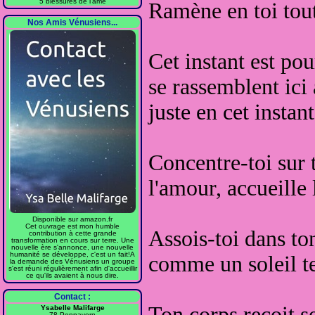
5 blessures de l'âme
Ramène en toi tou
Nos Amis Vénusiens...
Cet instant est pou
se rassemblent
ici
juste en cet instant
Concentre-toi sur 
l'amour, accueille 
Disponible sur amazon.fr
Cet ouvrage est mon humble
Assois-toi dans t
contribution à cette grande
transformation en cours sur terre. Une
nouvelle ère s'annonce, une nouvelle
humanité se développe, c'est un fait!A
comme un soleil
t
la demande des Vénusiens un groupe
s'est réuni régulièrement afin d'accueillir
ce qu'ils avaient à nous dire.
Contact :
Ton corps reçoit s
Ysabelle Malifarge
78 Pennavern