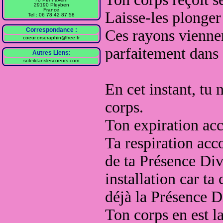
29190 Pleyben
France
Laisse-les plonge
Tel : 06 78 42 87 58
Correspondance :
Ces rayons vienne
coeur.orseraphin@free.fr
parfaitement
dans 
Autres Liens:
soleildanslescoeurs.com
En cet instant, tu 
corps
.
Ton expiration a
T
a respiration acc
de ta Présence Div
installation car ta
déjà la Présence D
Ton corps
en est 