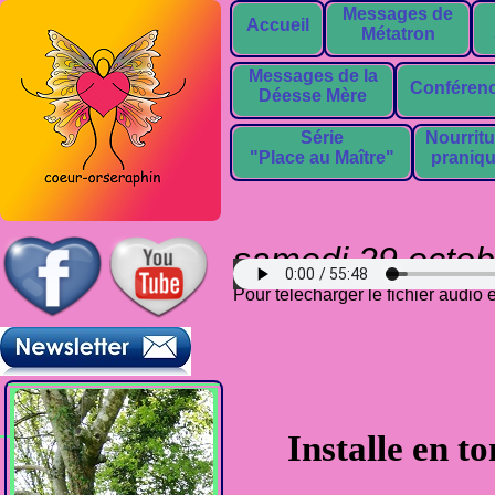
Messages de
Accueil
Métatron
Messages de la
Conféren
Déesse Mère
Série
Nourritu
"Place au Maître"
praniq
samedi 29 octob
Pour télécharger le fichier audio
Installe en t