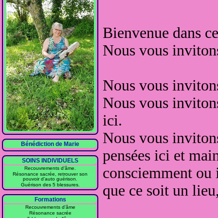
Bienvenue dans cet
Nous vous invito
Nous vous inviton
Nous vous inviton
ici.
Nous vous inviton
Bénédiction de Marie
pensées
ici et mai
SOINS INDIVIDUELS
consciemment ou
Recouvrements d'âme.
Résonance sacrée, retrouver son
pouvoir d'auto guérison.
Guérison des 5 blessures.
que ce soit un lie
Formations
Recouvrements d'âme
Résonance sacrée