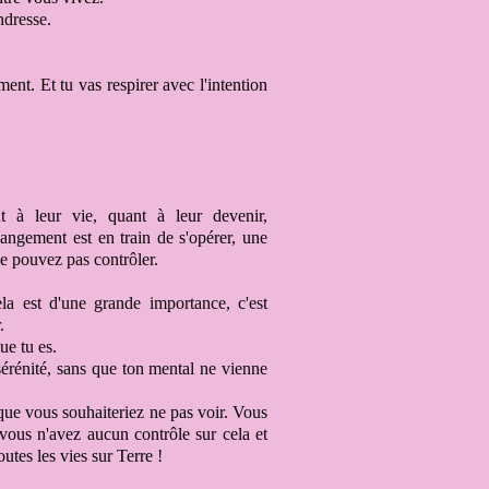
ndresse.
ent. Et tu vas respirer avec l'intention
nt à leur vie,
quant à leur devenir,
ngement est en train de s'opérer, une
e pouvez pas contrôler
.
ela est d'une grande importance,
c'est
.
ue tu es
.
sérénité, sans que ton
mental ne vienne
que vous souhaiteriez ne pas voir
. Vous
vous n'avez aucun contrôle sur cela
et
outes les vies sur Terre
!