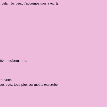
 cel
a.
Tu peux l'accompagner avec ta
tte transformation
.
tre vous
.
ous avez tous plus ou moins
exacerbé,