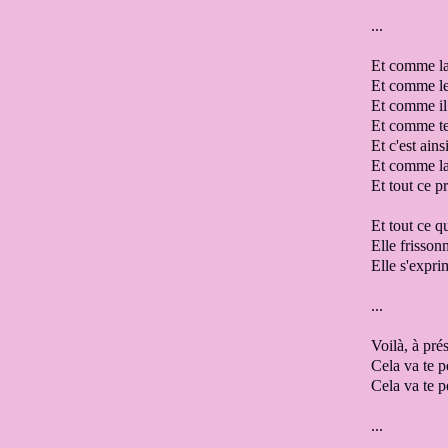
...
Et comme la 
Et comme le 
Et comme il 
Et comme tes
Et c'est ain
Et comme la
Et tout ce 
Et tout ce qu
Elle frisson
Elle s'expri
...
Voilà, à pré
Cela va te p
Cela va te p
...