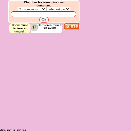
Chercher les transmissions
contenant:
Choix d'une
Dernières mises
en audio
lecture au
hasard...
ntre vous
vivez.