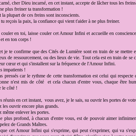
ncarné,
cher Dieu incarné,
en cet instant, accepte
de lâcher tous les freins
e plus freiner ta transformation
!
a plupart de ces freins sont inconscients
.
tu reçois la paix
, la confiance qui vient t'aider à
ne plus freiner
.
e couler en toi, laisse
couler cet Amour Infini et accueille en conscience 
et en ton corps !
 et je te confirme
que des Cités de Lumière sont en train de se mettre e
ieux de ressourcement
, ou des lieux de vie
. Tout cela est en train de se 
eur cœur
et qui s'installent sur la fréquence
de l'Amour Infini
.
s impatients
!
as pressés
car le rythme de cette transformation
est celui qui respect
sonne n'est mis de côté
et cela chacun d'entre vous, chaque être hu
 le côté
!
s réunis en cet instant,
vous avez, je le sais, su ouvrir les portes
de vot
 les ouvrir encore plus grands
.
 même enlever les portes
.
 le plus profond, à chacun d'entre vous
,
est de pouvoi
r
aimer infinime
pelez de Grands Maîtres
.
que cet Amour Infini
qui s'exprime, qui peut s'exprimer, qui va s'exp