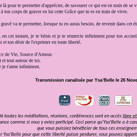
t là pour te permettre
d'apprécier, de savourer ce qui
est en train de se
 à ton corps
de
graver en lui
cette Grâce que tu es en train de vivre
.
 gravé
va te permettre, lorsque
tu en auras besoin,
de revenir
dans cet é
 en cet instant,
je te bénis
et je te remercie infiniment pour
ton accuei
ni et
ton désir de l'exprimer en toute liberté.
rce de Vie, Source d'Amour.
i et tout autour de toi
.
 je t'aime infiniment.
Transmission canalisée par Ysa’Belle le 26 No
6 toutes les méditations, réunions, conférences sont en accès
libre et
éance comme si vous y aviez participé. Ceci parce qu'Ysa'Belle a à cœu
que vous puissiez bénéficier de tous ces enseignem
er Ysa'Belle pour que cette liberté puisse perdurer, vous pouvez apport