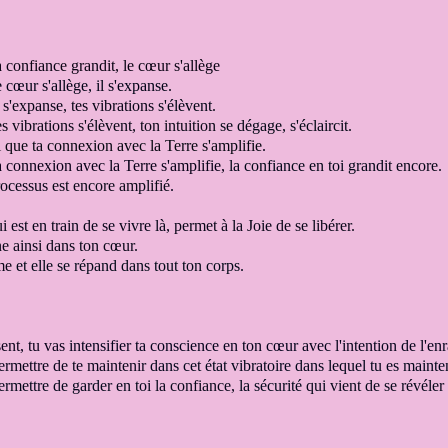
confiance grandit, le cœur s'allège
cœur s'allège, il s'expanse
.
s'expanse, tes vibrations
s'élèvent
.
 vibrations s'élèvent, ton intuition
se dégage, s'éclaircit.
si que ta connexion avec la Terre s'amplifie
.
 connexion avec la Terre s'amplifie,
la confiance en toi grandi
t encore.
processus
est encore amplifié
.
i est en train de se vivre là,
permet à la Joie de se libérer
.
ne ainsi dans ton cœur.
me
et elle se répand dans tout ton corps.
sent, tu vas
intensifier ta conscience en ton cœur
avec l'intention de l'en
ermettre de te maintenir
dans cet état vibratoire dans lequel tu es mainte
ermettre de garder en toi
la confiance,
la sécurité
qui vient de se révéler 