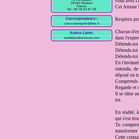
vous avez c
29190 Pleyben
Cet Amour I
France
Tel : 06 78 42 87 58
Correspondance :
Respirez p
coeur.orseraphin@free.fr
Chacun d'en
Autres Liens:
dans l'expre
soleildanslescoeurs.com
Détends-toi 
Détends-toi 
Détends-toi 
En t'invitant
entendu, de
déposé en to
Comprends qu
Regarde et o
Il se situe 
toi
.
En réalité, 
qui s'est tr
Tu comprend
transformer
Cette conna