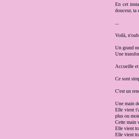
En cet inst
douceur
, ta
...
Voilà, n'oub
Un grand net
Une transfor
Accueille et
Ce sont sim
C'est un re
Une main de
Elle vient t
plus ou moi
Cette main v
Elle vient tr
Elle vient t