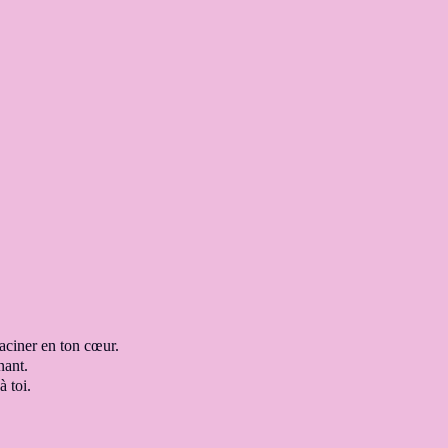
raciner en ton cœur
.
nant
.
à toi
.