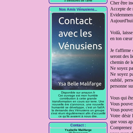
5 blessures de l'âme
Cher être i
Accepte de n
Nos Amis Vénusiens...
Evidemment l
Aujourd'hui 
Voilà, laiss
en ton cœur 
Je t'affirme
seront des l
chemin de l
Ne soyez pa
Ne soyez p
oublié, per
personne sur
Disponible sur amazon.fr
Cet ouvrage est mon humble
Vous qui ête
contribution à cette grande
transformation en cours sur terre. Une
Vous pouvez
nouvelle ère s'annonce, une nouvelle
humanité se développe, c'est un fait!A
Vous pouvez
la demande des Vénusiens un groupe
s'est réuni régulièrement afin d'accueillir
Votre désir
ce qu'ils avaient à nous dire.
que vous ap
Contact :
Comprenez 
Ysabelle Malifarge
78 Pennavern