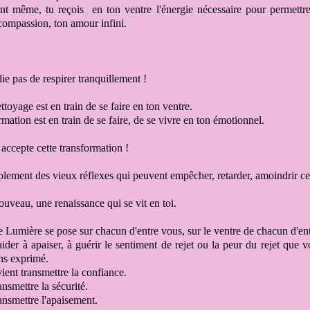
ant même, tu reçois
en ton ventre l'énergie nécessaire pour permettre
 compassion
, ton amour infini
.
lie pas de respirer tranquillement !
toyage est en train de se faire en ton ventre
.
mation est en train de se faire, de se vivre
en ton émotionnel
.
 accepte cette transformation
!
plement des vieux réflexes
qui peuvent
empêcher, retarder, amoindrir ce
nouveau, une renaissance
qui se vit en toi
.
 Lumière se pose sur chacun
d'entre vous, sur le ventre de chacun d'en
'aider à apaiser, à guérir le sentiment
de rejet ou la peur du rejet
que v
ns exprimé.
ient transmettre la confiance.
ansmettre la sécurité
.
ransmettre l'apaisement.