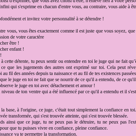
hoisi
d'exprimer, que vous avez choisi d'être
, n'enlève rien à votre perso
nfini qui s'exprime en chacun
d'entre vous
, au contraire, vous aide à êt
rofondément
et invitez votre personnalité à se détendre !
tre vous, vous êtes exactement
comme il est juste que vous soyez
, que
ssion de votre caractère
cher être !
cher enfant !
!
 à cette détente, tu
peux sentir ou entendre en toi le juge
qui ne fait qu
 ce que les jugements des autres
ont exprimé sur toi. Cela peut
réve
i au fil des années depuis ta naissance et
au fil de tes existences passées
e le juge en toi ne fait que se nourrir
de ce qu'il a entendu, de ce qu'i
bserve le juge en toi
avec détachement et amour !
au niveau
de ton ventre
qui a été influencé par ce qu'il a entendu
et il s'
à la base,
à l'origine, ce juge, c'était
tout simplement la confiance en toi
ouvée transformée
, qui s'est trouvée atteinte, qui s'est trouvée blessée.
s ainsi que ce juge, tu ne peux pas le détruire
, tu ne peux pas l'ext
pour que tu puisses vivre en confiance, pleine confiance.
issance va te permettre
la transformation.