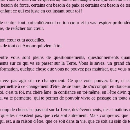
 besoin de force,
certains ont besoin de paix
et certains ont besoin de te
 enfant
ce qui est juste en cet instant pour toi !
 te centrer
tout particulièrement en ton cœur et tu vas respirer profondém
re
, de relâcher ton cœur.
 ton cœur et
tu accueilles.
is de
tout cet Amour qui vient à toi
.
'entre vous sont
pleins de questionnements, questionnements qua
ents sur ce qui va se passer sur la Terre. Vous le savez, un grand
cha
sformation, quelque chose qu
e vous ne pouvez pas maîtriser
, que vous n
uvez pas agir sur ce changement. Ce que vous pouvez faire,
et c
permettre à ce changement
d'être, de se faire, de s'accomplir
en douceur
foi, c'est ta foi, ma chère âme, ta confiance
en toi-même, en l'être divin q
ui va te permettre, qui te permet
de pouvoir vivre ce passage
en toute 
coup de choses se passent sur la Terre
, des évènements, des situations
 qu'elles n'existent pas, que cela soit autrement
. Mais comprenez que 
ui est, a sa raison d'être, que ce soit dans ta vie, que ce soit
au sein de t