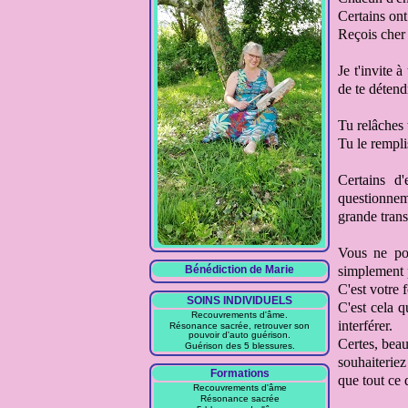
Certains ont
Reçois cher
Je t'invite à
de te détend
Tu relâches
Tu le rempl
Certains d
questionnem
grande
tran
Vous ne po
Bénédiction de Marie
simplement 
C'est votre 
SOINS INDIVIDUELS
C'est cela q
Recouvrements d'âme.
interférer
.
Résonance sacrée, retrouver son
pouvoir d'auto guérison.
Certes, beau
Guérison des 5 blessures.
souhaiteriez
Formations
que tout ce q
Recouvrements d'âme
Résonance sacrée