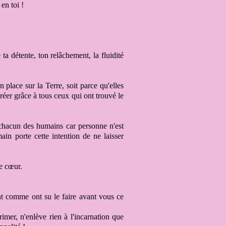
 en toi
!
ta détente, ton relâchement, la fluidité
n place sur la Terre
, soit parce qu'elles
créer
grâce à tous ceux q
ui ont trouvé le
e chacun
des humains car personne
n'est
main
porte cette intention de ne laisser
re cœur
.
nt
comme
ont su le faire avant vous ce
rimer
, n'enlève rien
à l'incarnation que