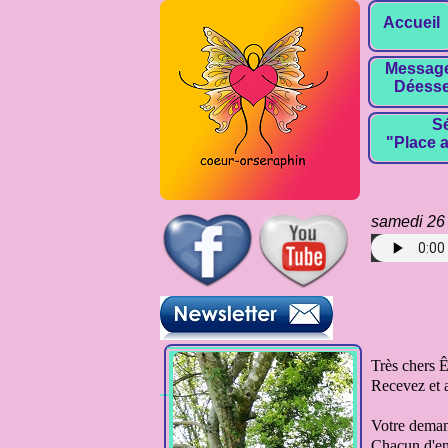
Accueil
Message
Déesse
Sé
"Place a
samedi 26
Pour téléc
Très chers 
Recevez
et 
Votre deman
Chacun d'en