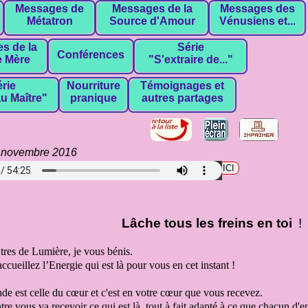
Messages de
Messages de la
Messages des
Métatron
Source d'Amour
Vénusiens et...
s de la
Série
Conférences
 Mère
"S'extraire de..."
rie
Nourriture
Témoignages et
u Maître"
pranique
autres partages
 novembre 2016
harger le fichier audio en format mp3 cliquez
Lâche tous les freins en toi
!
Êtres de Lumière,
je vous bénis.
accueillez l’Energie qui est là pour vous en cet instant !
de est celle du cœur
et c'est en votre cœur que vous recevez
.
tre vous
va recevoir ce qui est là, tout à fait
adapté à ce que chacun d'e