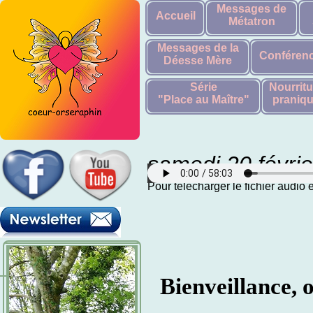
Messages de
Accueil
Métatron
Messages de la
Conféren
Déesse Mère
Série
Nourritu
"Place au Maître"
praniq
samedi 20 févri
Pour télécharger le fichier audio
Bienveillance, 