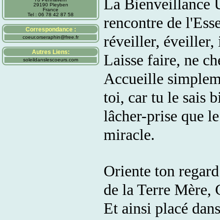
La Bienveillance U
29190 Pleyben
France
Tel : 06 78 42 87 58
rencontre de l'Esse
Correspondance :
réveiller, éveiller,
coeur.orseraphin@free.fr
Autres Liens:
Laisse faire, ne ch
soleildanslescoeurs.com
Accueille simpleme
toi, car tu le sais 
lâcher-prise que le
miracle.
Oriente ton regard 
de la Terre Mère, 
Et ainsi placé dans