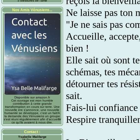
reçois la bienveill
5 blessures de l'âme
Ne laisse pas ton m
Nos Amis Vénusiens...
"Je ne sais pas c
Accueille, accepte, 
bien !
Elle sait où sont t
schémas, tes méca
détourner tes résis
sait.
Disponible sur amazon.fr
Cet ouvrage est mon humble
contribution à cette grande
Fais-lui confiance 
transformation en cours sur terre. Une
nouvelle ère s'annonce, une nouvelle
humanité se développe, c'est un fait!A
Respire tranquillem
la demande des Vénusiens un groupe
s'est réuni régulièrement afin d'accueillir
ce qu'ils avaient à nous dire.
Contact :
Ysabelle Malifarge
78 Pennavern