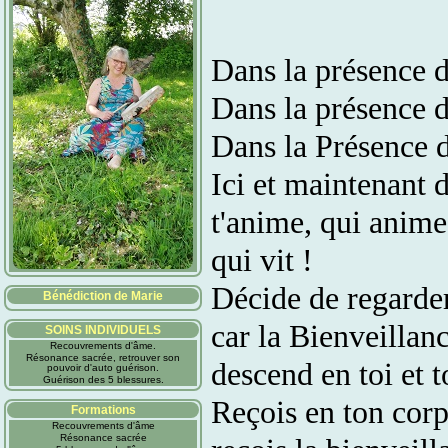
Dans la présence de
Dans la présence de
Dans la Présence d
Ici et maintenant d
t'anime, qui anime
qui vit !
Décide de regarder
Bénédiction de Marie
car la Bienveillan
SOINS INDIVIDUELS
Recouvrements d'âme.
Résonance sacrée, retrouver son
descend en toi et t
pouvoir d'auto guérison.
Guérison des 5 blessures.
Reçois en ton corp
Formations
Recouvrements d'âme
Résonance sacrée