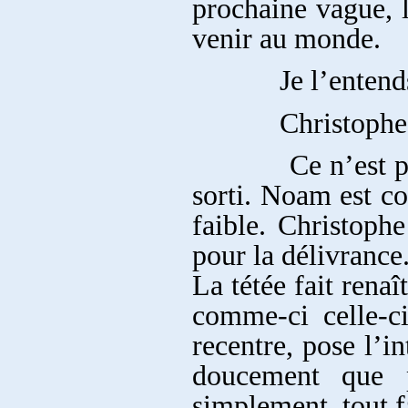
prochaine vague, l
venir au monde.
Je l’entends ple
Christophe a du m
Ce n’est pas enc
sorti. Noam est con
faible. Christop
pour la délivrance
La tétée fait rena
comme-ci celle-ci
recentre, pose l’i
doucement que po
simplement, tout f