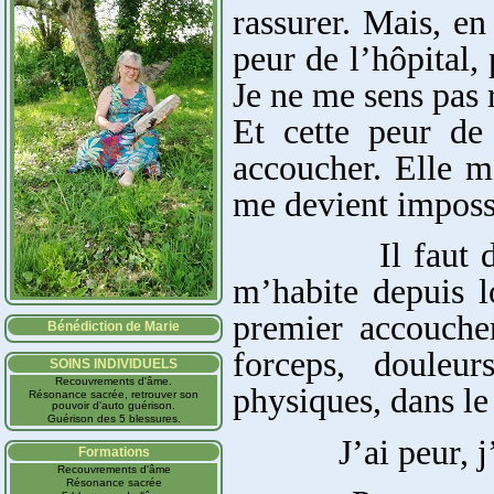
rassurer. Mais, en
peur de l’hôpital,
Je ne me sens pas 
Et cette peur de
accoucher. Elle m
me devient impossi
Il faut dire qu
m’habite depuis l
premier accouchem
Bénédiction de Marie
forceps, douleur
SOINS INDIVIDUELS
Recouvrements d'âme.
physiques, dans l
Résonance sacrée, retrouver son
pouvoir d'auto guérison.
Guérison des 5 blessures.
J’ai peur, j’ai 
Formations
Recouvrements d'âme
Résonance sacrée