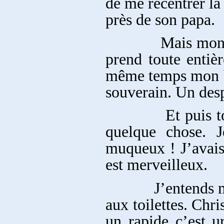
de me recentrer la 
près de son papa.
Mais mon corps
prend toute entiè
même temps mon ba
souverain. Un des
Et puis tout s’a
quelque chose. J
muqueux ! J’avais 
est merveilleux.
J’entends mes pa
aux toilettes. Chri
un rapide c’est u