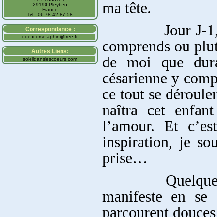
ma tête.
29190 Pleyben
France
Tel : 06 78 42 87 58
Jour J-1, je co
Correspondance :
coeur.orseraphin@free.fr
comprends ou plut
Autres Liens:
de moi que dura
soleildanslescoeurs.com
césarienne y comp
ce tout se déroul
naîtra cet enfan
l’amour. Et c’es
inspiration, je so
prise…
Quelques heures
manifeste en se 
parcourent douces 