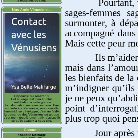
Pourtant, pour c
5 blessures de l'âme
sages-femmes sa
Nos Amis Vénusiens...
surmonter, à dépa
accompagné dans 
Mais cette peur me
Ils m’aident à m
mais dans l’amour
les bienfaits de la
m’indigner qu’ils
je ne peux qu’abd
Disponible sur amazon.fr
Cet ouvrage est mon humble
contribution à cette grande
point d’interroga
transformation en cours sur terre. Une
nouvelle ère s'annonce, une nouvelle
humanité se développe, c'est un fait!A
la demande des Vénusiens un groupe
plus trop quoi pe
s'est réuni régulièrement afin d'accueillir
ce qu'ils avaient à nous dire.
Jour après jour,
Contact :
Ysabelle Malifarge
78 Pennavern