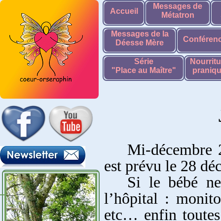
Messages de
Accueil
Métatron
Messages de la
Conféren
Déesse Mère
Série
Nourritu
"Place au Maître"
praniq
Mi-décembre 2
est prévu le 28 dé
Si le bébé ne
l’hôpital : monit
etc… enfin toutes