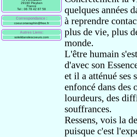
29190 Pleyben
France
quelques années dan
Tel : 06 78 42 87 58
à reprendre contact
Correspondance :
coeur.orseraphin@free.fr
plus de vie, plus d
Autres Liens:
soleildanslescoeurs.com
monde.
L'être humain s'est
d'avec son Essence 
et il a atténué ses 
enfoncé dans des o
lourdeurs, des diff
souffrances.
Ressens, vois la de
puisque c'est l'exp