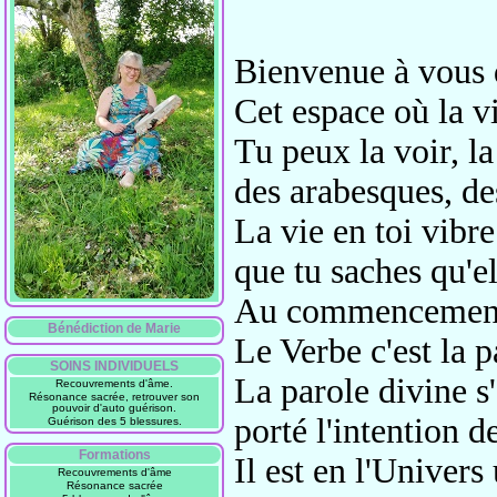
Bienvenue à vous d
Cet espace où la vi
Tu peux la voir, l
des arabesques, de
La vie en toi vibre
que tu saches qu'el
Au commencement ét
Bénédiction de Marie
Le Verbe c'est la p
SOINS INDIVIDUELS
La parole divine s
Recouvrements d'âme.
Résonance sacrée, retrouver son
pouvoir d'auto guérison.
porté l'intention d
Guérison des 5 blessures.
Formations
Il est en l'Univers
Recouvrements d'âme
Résonance sacrée