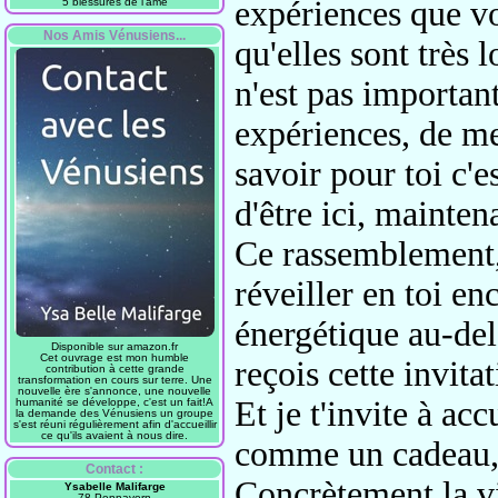
expériences que v
5 blessures de l'âme
Nos Amis Vénusiens...
qu'elles sont très 
n'est pas important
expériences, de me
savoir pour toi c'est
d'être ici, mainten
Ce rassemblement,
réveiller en toi en
énergétique au-delà
Disponible sur amazon.fr
Cet ouvrage est mon humble
reçois cette invitat
contribution à cette grande
transformation en cours sur terre. Une
nouvelle ère s'annonce, une nouvelle
Et je t'invite à acc
humanité se développe, c'est un fait!A
la demande des Vénusiens un groupe
s'est réuni régulièrement afin d'accueillir
ce qu'ils avaient à nous dire.
comme un cadeau, 
Contact :
Concrètement la vi
Ysabelle Malifarge
78 Pennavern