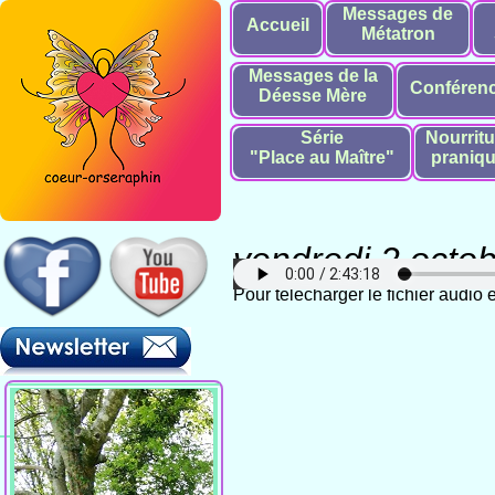
Messages de
Accueil
Métatron
Messages de la
Conféren
Déesse Mère
Série
Nourritu
"Place au Maître"
praniq
vendredi 2 octo
Pour télécharger le fichier audio