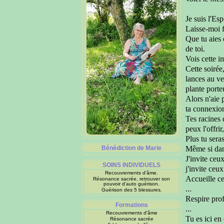
Je suis l'Es
Laisse-moi f
Que tu aies 
de toi.
Vois cette 
Cette soirée
lances au ve
plante
porte
Alors n'aie 
ta connexion
Tes racines 
peux l'offrir
Plus tu sera
Bénédiction de Marie
M
ême si da
J'invite ceux
SOINS INDIVIDUELS
j'invite ceux
Recouvrements d'âme.
Accueille c
Résonance sacrée, retrouver son
pouvoir d'auto guérison.
...
Guérison des 5 blessures.
Respire pr
Formations
...
Recouvrements d'âme
Tu es ici
en 
Résonance sacrée