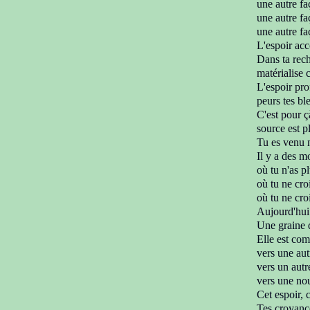
une autre fa
une autre f
une autre fa
L'espoir ac
Dans ta rech
matérialise
L'espoir
pro
peurs tes bl
C'est pour 
source est p
T
u es venu
Il y a des m
où tu n'as p
où tu ne cro
où tu ne cro
Aujourd'hui 
Une graine
Elle est co
vers une aut
vers un autr
vers une nou
Cet espoir, 
Tes croyanc