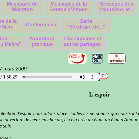
Messages de
Messages de la
Messages des
Métatron
Source d'Amour
Vénusiens et...
s de la
Série
Conférences
 Mère
"S'extraire de..."
rie
Nourriture
Témoignages et
u Maître"
pranique
autres partages
27 mars 2009
harger le fichier audio en format mp3 cliquez
L'espoir
ntention d'espoir
nous allons placer toutes les personnes qui nous sont 
ne ouverture de cœur
en chacun, et cela crée un élan,
un élan d'Amour 
e soir.
sage :