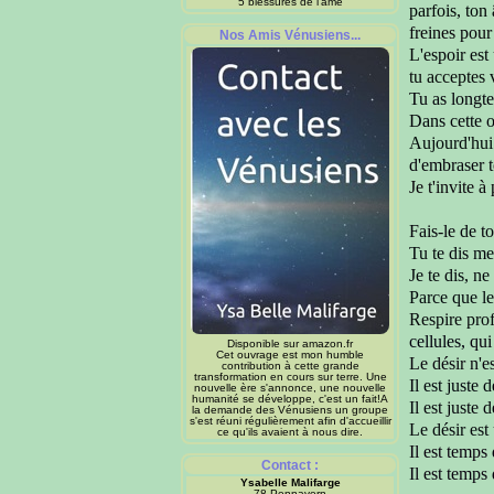
5 blessures de l'âme
parfois, to
freines pour
Nos Amis Vénusiens...
L'espoir es
tu acceptes
Tu as longt
Dans cette o
Aujourd'hu
d'embraser 
Je t'invite 
Fais-le de to
Tu te dis me
Je te dis, ne
Parce que le
Respire prof
cellules,
qui
Disponible sur amazon.fr
Cet ouvrage est mon humble
Le désir n'e
contribution à cette grande
transformation en cours sur terre. Une
I
l est juste 
nouvelle ère s'annonce, une nouvelle
humanité se développe, c'est un fait!A
I
l est juste 
la demande des Vénusiens un groupe
s'est réuni régulièrement afin d'accueillir
Le désir est
ce qu'ils avaient à nous dire.
Il est temps
Contact :
Il est temps
Ysabelle Malifarge
78 Pennavern