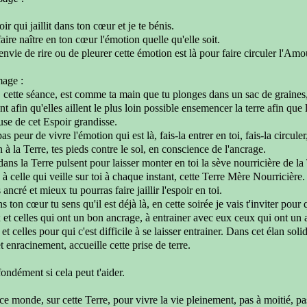
poir qui jaillit dans ton cœur
et je te bénis.
aire naître en ton cœur l'émotion quelle qu'elle soit.
envie de rire ou de pleurer cette émotion
est là pour faire circuler l'Amo
image
:
, cette séance,
est comme ta main
que tu plonges dans un sac de graines
nt afin qu'elles
aillent le plus loin possible ensemencer la terre
afin que 
use de cet Espoir grandisse.
pas peur de vivre l'émotion qui est là,
fais-la entrer en toi, fais-la
circuler
 à la Terre,
tes pieds contre le sol,
en conscience de
l'ancrage.
dans la Terre pulsent
pour laisser monter en toi
la sève nourricière de la
, à celle qui veille
sur toi à chaque instant,
cette Terre Mère Nourricière.
s ancré
et mieux tu pourras faire jaillir l'espoir en toi.
ns ton cœur tu
sens qu'il est déjà là, en cette soirée
je vais t'inviter pour
 et celles
qui ont un bon ancrage,
à entrainer avec eux
ceux qui ont un a
 et celles pour qui c'est difficile
à se laisser entrainer. Dans cet élan solid
et enracinement,
accueille cette prise de terre.
ofondément
si cela peut t'aider.
ce monde, sur cette Terre,
pour vivre la vie pleinement,
pas à moitié, pa