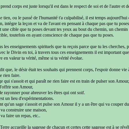
 prend corps est juste
lorsqu'il est dans le respect de soi et de l'autre
et d
le tien, ou le passé
de l'humanité t'a culpabilisé,
il est temps aujourd'hui
on, intègre la leçon
et va de l'avant en pensant à chaque
pas que tu poses
t une cible
que tu poses devant tes yeux au bout du chemin, un chemin pa
cible, toutefois en ayant conscience de chaque
pas que tu poses.
us les enseignements spirituels
que tu reçois parce que tu les cherches, 
ec le Divin en toi,
à travers tous ces enseignements il est important
que
re en valeur ta vérité,
même si ta vérité
évolue.
 dit que, le désir était tes souhaits qui prennent corps,
l'espoir donne vie 
e rien faire.
 qui s'assoit et qui paraît ne rien faire est en train de pulser son Amour
 d'offrir son Amour,
 de rayonner pour abreuver
les êtres qui ont soif.
est un lieu d'expérimentations.
ant
qu'un sage s'assoit et pulse son Amour
il y a un être
qui va couper du
i va
construire une maison,
 va faire
un repas, etc..
 Terre
accueille la sagesse de chacun et
certes cette sagesse est à se révé