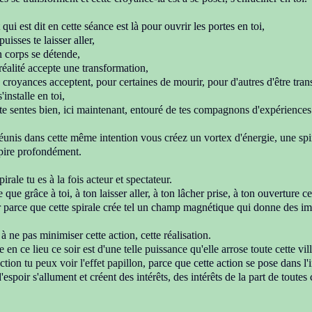
qui est dit
en cette séance
est là pour ouvrir les portes en toi,
uisses te laisser aller,
 corps se détende,
réalité accepte une
transformation,
s croyances acceptent,
pour certaines de mourir, pour d'autres
d'être tra
'installe en toi,
te sentes bien, ici maintenant,
entouré
de tes compagnons d'expérience
éunis dans cette même intention
vous créez un vortex d'énergie,
une spi
spire profondément.
irale tu es à la fois acteur et spectateur.
que grâce à toi, à ton laisser aller, à ton lâcher prise,
à ton ouverture ce
r parce que cette
spirale crée tel un champ magnétique
qui donne des im
te à ne pas minimiser cette action,
cette réalisation.
e en ce lieu ce soir est d'une telle puissance
qu'elle arrose toute cette vil
action tu peux voir l'effet papillon,
parce que cette action se pose dans l'i
'espoir s'allument
et créent des intérêts,
des intérêts de la part de toute