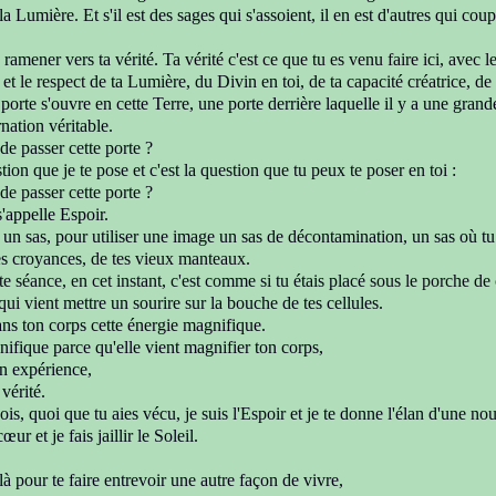
 la Lumière.
Et s'il est des sages qui s'assoient, il en est d'autres
qui coup
 ramener vers ta vérité. T
a vérité c'est ce que tu es venu faire ici,
avec le
 et le respect
de ta Lumière, du Divin en toi,
de ta capacité créatrice, d
orte s'ouvre en cette Terre,
une porte derrière laquelle il y a une gran
rnation
véritable
.
de passer cette porte ?
tion que je te pose et c'est la
question que tu peux te poser en toi :
de passer cette porte ?
s'appelle Espoir.
e un sas,
pour utiliser une image un sas de décontamination,
un sas où tu
les croyances,
de tes vieux manteaux.
te séance, en cet instant,
c'est comme si tu étais placé
sous le porche de 
qui vient
mettre un sourire sur la bouche de tes cellules.
ans ton corps
cette énergie magnifique.
nifique parce qu'elle vient magnifier ton corps,
n expérience,
vérité.
sois, quoi que tu aies vécu,
je suis l'Espoir et je te donne l'élan d'une
nou
 cœur
et je fais jaillir le Soleil.
là pour te faire entrevoir
une autre façon de vivre,