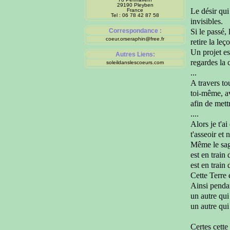
29190 Pleyben
Le désir qui
France
Tel : 06 78 42 87 58
invisibles.
Correspondance :
Si le passé, 
coeur.orseraphin@free.fr
retire la leç
Un projet es
Autres Liens:
regardes la 
soleildanslescoeurs.com
...
A travers to
toi-même, av
afin de mett
..
..
Alors je t'ai
t'asseoir et n
Même le sage
est en train
est en train
Cette Terre 
Ainsi pend
un autre qu
un autre qui
Certes cette