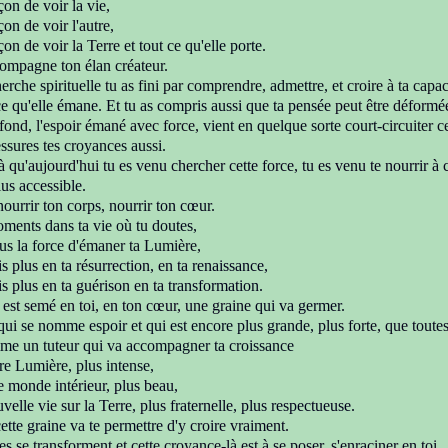
çon de voir la vie,
açon
de voir l'autre,
çon de voir la Terre
et tout ce qu'elle porte.
compagne ton élan créateur.
erche spirituelle
tu as fini par comprendre,
admettre, et
croire à ta capac
ce qu'elle émane.
Et tu as compris aussi que ta pensée
peut être déform
fond, l'espoir émané avec force,
vient en quelque sorte court-
circuiter 
essures tes croyances aussi.
çà qu'aujourd'hui
tu es venu chercher cette force,
tu es venu te nourrir à 
lus accessible.
nourrir ton corps, nourrir ton cœur.
oments dans ta vie où tu doutes,
lus la force
d'émaner ta Lumière,
is plus en ta résurrection, en ta
renaissance,
is plus en ta guérison en ta
transformation.
est semé en toi, en ton cœur,
une graine
qui va germer.
qui se nomme espoir et qui est encore plus grande,
plus forte, que toute
mme un tuteur qui va accompagner ta croissance
re Lumière, plus intense,
e monde intérieur, plus beau,
velle vie sur la Terre, plus fraternelle
, plus respectueuse.
cette graine va te permettre
d'y croire vraiment.
es se transforment et
cette croyance-là est à se poser, s'enraciner en toi.