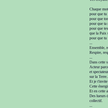
Chaque mot 
pour que tu p
pour que ton
pour que ta 
pour que
te
que la Paix s
pour que tu 
...
Ensemble, r
Respire, re
...
Dans cette sp
Acteur parce 
et spectateu
sur la Terre.
Et je t'invi
Cette énergi
E
t en cette 
Des lueurs d
collectif.
...