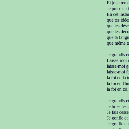
Et je te rem
Je pulse en t
En cet insta
que tes
idée
que tes déses
que tes déc
que ta fatigu
que même ta 
Je grandis e
Laisse-moi r
laisse-moi g
laisse-moi fai
la foi en la 
la foi en l'h
la foi
en toi.
Je grandis e
Je brise les 
J
e fais cesse
Je gonfle et 
Je gonfle en 