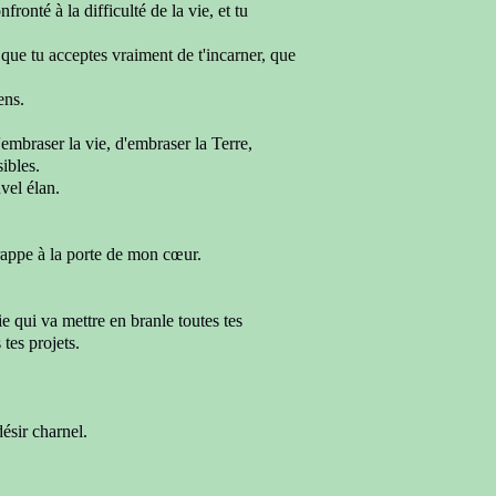
confronté
à la difficulté de la vie,
et tu
n que
tu acceptes vraiment de t'incarner,
que
ens.
d'embraser
la vie,
d'embraser la Terre,
sibles.
vel élan.
frappe à la porte de mon cœur
.
ie qui va mettre en branle toutes tes
s
tes projets.
désir charnel.