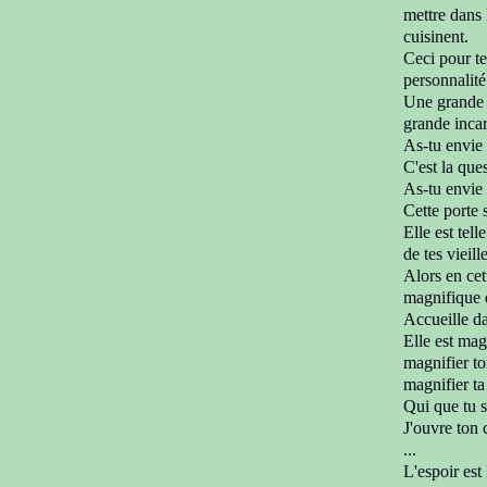
mettre
dans
cuisinent.
Ceci pour te
personnalité
Une grande p
grande
inca
As-tu envie 
C'est la ques
As-tu envie 
Cette porte
Elle est tell
de tes vieil
Alors en cet
magnifique
Accueille d
Elle est mag
magnifier
to
magnifier ta 
Q
ui que tu 
J'ouvre ton
...
L'espoir est 