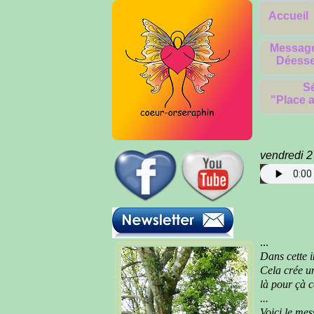
Accueil
Message
Déesse
Sé
"Place a
vendredi 
Pour téléc
...
Dans cette i
Cela crée u
là pour çà c
...
Voici le mes