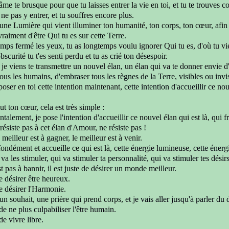
n âme te brusque
pour que tu laisses entrer la vie en toi,
et tu te trouves 
 ne pas y entrer,
et tu souffres encore plus.
t une Lumière qui
vient illuminer ton humanité,
ton corps, ton cœur, afi
 vraiment
d'être Qui tu es sur cette Terre.
emps fermé les yeux,
tu as longtemps voulu ignorer Qui tu es, d'où tu vi
bscurité tu t'es
senti perdu et tu as
crié ton désespoir.
i
je viens te transmettre
un nouvel élan,
un élan qui va te donner envie 
tous les humains,
d'embraser tous les règnes de la Terre, visibles ou invi
à poser en toi cette intention maintenant,
cette intention d'accueillir
ce nou
ut ton cœur, cela est très simple :
ntalement, je pose l'intention d'accueillir
ce nouvel élan qui est là, qui 
 résiste pas à cet élan d'Amour, ne résiste pas !
 meilleur est à gagner,
le meilleur est à venir.
ondément et accueille ce qui est là,
cette énergie lumineuse,
cette énerg
 va les stimuler, qui va
stimuler ta personnalité, qui va stimuler
tes désir
st pas à bannir,
il est juste de désirer un monde meilleur.
de désirer être heureux.
de désirer l'Harmonie.
 un souhait, une prière qui prend corps,
et je vais aller jusqu'à parler du 
de ne plus culpabiliser l'être humain.
 de vivre
libre.