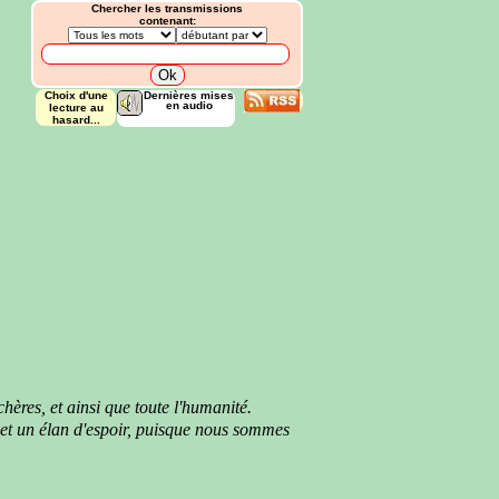
Chercher les transmissions
contenant:
Choix d'une
Dernières mises
en audio
lecture au
hasard...
chères,
et ainsi que toute l'humanité.
et un élan d'espoir, puisque nous sommes