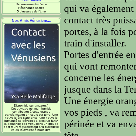
Recouvrements d'âme
qui va également s
Résonance sacrée
5 blessures de l'âme
contact très puiss
Nos Amis Vénusiens...
portes, à la fois 
train d'installer.
Portes d'entrée en
qui vont remonte
concerne les éner
jusque dans la Ter
Une énergie orang
Disponible sur amazon.fr
vos pieds , va re
Cet ouvrage est mon humble
contribution à cette grande
transformation en cours sur terre. Une
nouvelle ère s'annonce, une nouvelle
périnée et va env
humanité se développe, c'est un fait!A
la demande des Vénusiens un groupe
s'est réuni régulièrement afin d'accueillir
ce qu'ils avaient à nous dire.
tête...