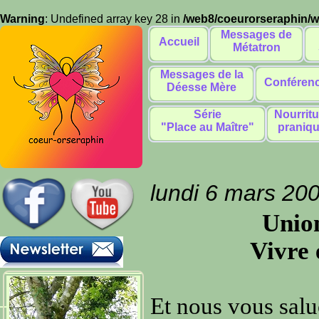
Warning
: Undefined array key 28 in
/web8/coeurorseraphin/
Messages de
Accueil
Métatron
Messages de la
Conféren
Déesse Mère
Série
Nourritu
"Place au Maître"
praniq
lundi 6 mars 20
Union
Vivre 
Et nous vous sal