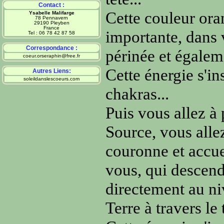
Contact :
Cette couleur oran
Ysabelle Malifarge
78 Pennavern
29190 Pleyben
France
importante, dans 
Tel : 06 78 42 87 58
Correspondance :
périnée et égalem
coeur.orseraphin@free.fr
Cette énergie s'in
Autres Liens:
soleildanslescoeurs.com
chakras...
Puis vous allez à 
Source, vous alle
couronne et accuei
vous, qui descend
directement au ni
Terre à travers le 