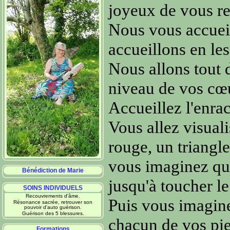
joyeux de vous ret
Nous vous accueil
accueillons en les
Nous allons tout 
niveau de vos cœu
Accueillez l'enrac
Vous allez visuali
rouge, un triangle
vous imaginez que 
Bénédiction de Marie
jusqu'à toucher le 
SOINS INDIVIDUELS
Recouvrements d'âme.
Puis vous imagine
Résonance sacrée, retrouver son
pouvoir d'auto guérison.
Guérison des 5 blessures.
chacun de vos pie
Formations