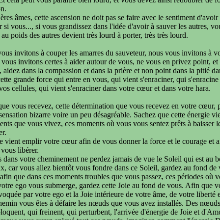
on.
ères âmes, cette ascension ne doit pas se faire avec le sentiment d'avoir
r si vous..., si vous grandissez dans l'idée d'avoir à sauver les autres, 
au poids des autres devient très lourd à porter, très très lourd.
ous invitons à couper les amarres du sauveteur, nous vous invitons à vou
vous invitons certes à aider autour de vous, ne vous en privez point, et c
 aidez dans la compassion et dans la prière et non point dans la pitié da
ette grande force qui entre en vous, qui vient s'enraciner, qui s'enracine
os cellules, qui vient s'enraciner dans votre cœur et dans votre hara.
que vous recevez, cette détermination que vous recevez en votre cœur, p
ensation bizarre voire un peu désagréable. Sachez que cette énergie vient
nts que vous vivez, ces moments où vous vous sentez prêts à baisser l
er.
e vient emplir votre cœur afin de vous donner la force et le courage et a
 vous libérer.
 dans votre cheminement ne perdez jamais de vue le Soleil qui est au b
, car vous allez bientôt vous fondre dans ce Soleil, gardez au fond de v
afin que dans ces moments troubles que vous passez, ces périodes où vot
 votre ego vous submerge, gardez cette Joie au fond de vous. Afin que vou
ovoquée par votre ego et la Joie intérieure de votre âme, de votre liberté
hemin vous êtes à défaire les nœuds que vous avez installés. Des nœuds
oquent, qui freinent, qui perturbent, l'arrivée d'énergie de Joie et d'A