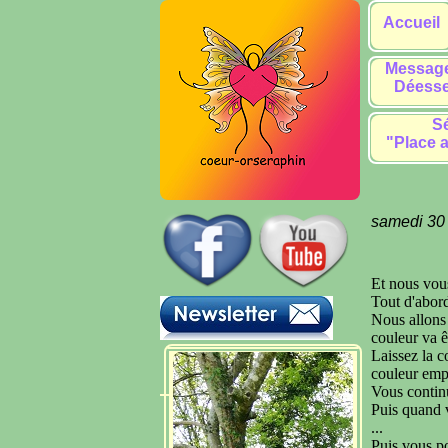
Accueil
Message
Déesse
Sé
"Place a
samedi 30
Et nous vou
Tout d'abord
Nous allons 
couleur va ê
Laissez la c
couleur empl
Vous continu
Puis quand 
...
Puis vous po