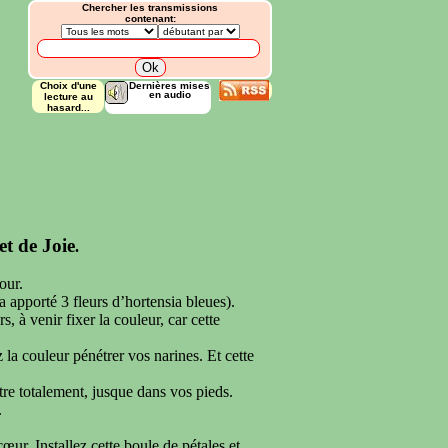
Chercher les transmissions
contenant:
Choix d'une
Dernières mises
en audio
lecture au
hasard...
t de Joie
.
our.
a apporté 3 fleurs d’hortensia bleues).
, à venir fixer la couleur, car cette
z la couleur pénétrer vos narines. Et cette
ètre totalement, jusque dans vos pieds.
.
œur. Installez cette boule de pétales et