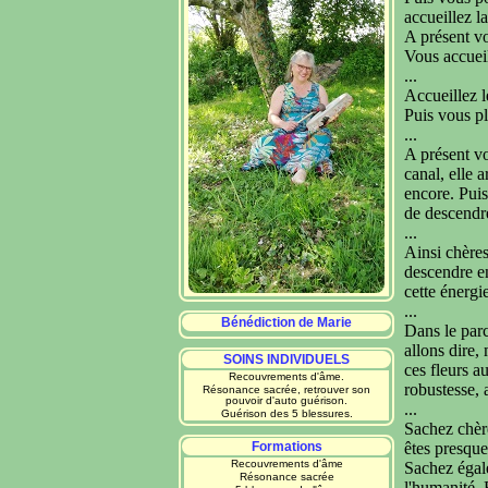
accueillez la
A présent vo
Vous accueil
...
Accueillez l
Puis vous pl
...
A présent vo
canal, elle a
encore. Puis
de descendre
...
Ainsi chères
descendre en
cette énergi
...
Bénédiction de Marie
Dans le parc
allons dire,
SOINS INDIVIDUELS
ces fleurs a
Recouvrements d'âme.
robustesse, 
Résonance sacrée, retrouver son
pouvoir d'auto guérison.
...
Guérison des 5 blessures.
Sachez chère
Formations
êtes presque,
Recouvrements d'âme
Sachez égale
Résonance sacrée
l'humanité. 