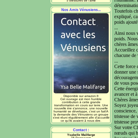
5 blessures de l'âme
déterminati
Nos Amis Vénusiens...
Toutefois ch
expliqué, ca
poids ajouté 
...
Ainsi nous v
poids. Nous 
chères âmes,
Accueillez c
chacune de v
...
Cette force 
donner une s
décourageme
de vous pos
Cette énergi
avancer et à
Disponible sur amazon.fr
Chères âmes
Cet ouvrage est mon humble
contribution à cette grande
Soyez joyeux
transformation en cours sur terre. Une
nouvelle ère s'annonce, une nouvelle
conscience, 
humanité se développe, c'est un fait!A
la demande des Vénusiens un groupe
tristesse de
s'est réuni régulièrement afin d'accueillir
ce qu'ils avaient à nous dire.
tristesse pr
Sur votre C
Contact :
nœuds qui bl
Ysabelle Malifarge
78 Pennavern