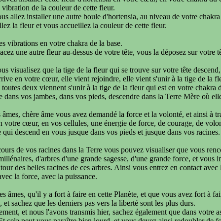
 vibration de la couleur de cette fleur.
us allez installer une autre boule d'hortensia, au niveau de votre chakra
lez la fleur et vous accueillez la couleur de cette fleur.
es vibrations en votre chakra de la base.
acez une autre fleur au-dessus de votre tête, vous la déposez sur votre tê
us visualisez que la tige de la fleur qui se trouve sur votre tête descend,
rrive en votre cœur, elle vient rejoindre, elle vient s'unir à la tige de la 
 toutes deux viennent s'unir à la tige de la fleur qui est en votre chakra 
 dans vos jambes, dans vos pieds, descendre dans la Terre Mère où elle
 âmes, chère âme vous avez demandé la force et la volonté, et ainsi à tr
 votre cœur, en vos cellules, une énergie de force, de courage, de volon
e qui descend en vous jusque dans vos pieds et jusque dans vos racines.
ours de vos racines dans la Terre vous pouvez visualiser que vous renco
 millénaires, d'arbres d'une grande sagesse, d'une grande force, et vous
utour des belles racines de ces arbres. Ainsi vous entrez en contact avec 
avec la force, avec la puissance.
s âmes, qu'il y a fort à faire en cette Planète, et que vous avez fort à f
 et sachez que les derniers pas vers la liberté sont les plus durs.
ment, et nous l'avons transmis hier, sachez également que dans votre a
Et cela peut vous paraître bien lourd, et vous devez ainsi redoubler de f