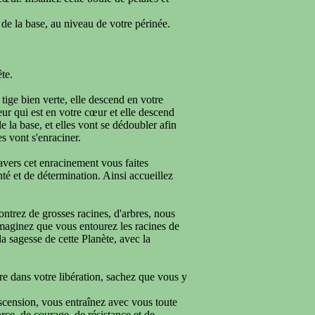
 de la base, au niveau de votre périnée.
te.
 tige bien verte, elle descend en votre
fleur qui est en votre cœur et elle descend
de la base, et elles vont se dédoubler afin
s vont s'enraciner.
avers cet enracinement vous faites
té et de détermination. Ainsi accueillez
ntrez de grosses racines, d'arbres, nous
 imaginez que vous entourez les racines de
la sagesse de cette Planète, avec la
aire dans votre libération, sachez que vous y
scension, vous entraînez avec vous toute
orce, de courage, de résistance et de