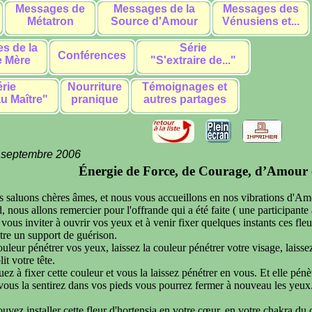
Messages de
Messages de la
Messages des
Métatron
Source d'Amour
Vénusiens et...
s de la
Série
Conférences
 Mère
"S'extraire de..."
rie
Nourriture
Témoignages et
u Maître"
pranique
autres partages
 septembre 2006
Énergie de Force, de Courage, d’Amour e
s saluons chères âmes, et nous vous accueillons en nos vibrations d'Am
, nous allons remercier pour l'offrande qui a été faite ( une participante 
vous inviter à ouvrir vos yeux et à venir fixer quelques instants ces fleurs
tre un support de guérison.
ouleur pénétrer vos yeux, laissez la couleur pénétrer votre visage, laisse
it votre tête.
ez à fixer cette couleur et vous la laissez pénétrer en vous. Et elle pén
vous la sentirez dans vos pieds vous pourrez fermer à nouveau les yeux
uvez installer cette fleur d'hortensia en votre cœur, en votre chakra du c