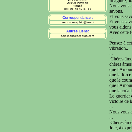
Imaginez, l
29190 Pleyben
Nous vous di
France
Tel : 06 78 42 87 58
savons.
Et vous save
Correspondance :
Et vous save
coeur.orseraphin@free.fr
vous aidons,
Autres Liens:
Avec cette f
soleildanslescoeurs.com
...
Pensez à cet
vibration..
...
Chères âmes
chères âmes 
que l'Amour 
que la force
que le coura
que l'Amour 
que la créat
Le guerrier 
victoire de l
...
Nous vous o
...
Chères âmes
Joie, à expr