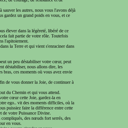
 à sauver les autres, nous vous l'avons déjà
vous gardez un grand poids en vous, et ce
s élever dans la légèreté, libéré de ce
ela fait partie de votre rôle. Toutefois
ns l'apitoiement.
 dans la Terre et qui vient s'enraciner dans
eut un peu déstabiliser votre cœur, peut
 déstabiliser, nous allons dire, les
es bras, ces moments où vous avez envie
fin de vous donner la Joie, de continuer à
out du Chemin et qui vous attend.
otre cœur cette Joie, gardez-la en
re ego.. vit des moments difficiles, où la
s puissiez faire la différence entre cette
 et de votre Puissance Divine.
 compliqués, des nœuds fort serrés, des
mour en vous.