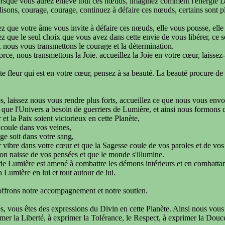
orsque vous aurez enlevé tout ces nœuds, imaginez comment l'énergie Di
sons, courage, courage, continuez à défaire ces nœuds, certains sont p
z que votre âme vous invite à défaire ces nœuds, elle vous pousse, elle
z que le seul choix que vous avez dans cette envie de vous libérer, ce 
 nous vous transmettons le courage et la détermination.
orce, nous transmettons la Joie. accueillez la Joie en votre cœur, laissez
te fleur qui est en votre cœur, pensez à sa beauté. La beauté procure de
, laissez nous vous rendre plus forts, accueillez ce que nous vous envo
que l'Univers a besoin de guerriers de Lumière, et ainsi nous formons d
et la Paix soient victorieux en cette Planète,
 coule dans vos veines,
ge soit dans votre sang,
vibre dans votre cœur et que la Sagesse coule de vos paroles et de vos 
ion naisse de vos pensées et que le monde s'illumine.
de Lumière est amené à combattre les démons intérieurs et en combattan
a Lumière en lui et tout autour de lui.
ffrons notre accompagnement et notre soutien.
, vous êtes des expressions du Divin en cette Planète. Ainsi nous vous
imer la Liberté, à exprimer la Tolérance, le Respect, à exprimer la Douc