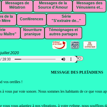
Messages de
Messages de la
Messages des
Métatron
Source d'Amour
Vénusiens et...
s de la
Série
Conférences
 Mère
"S'extraire de..."
rie
Nourriture
Témoignages et
u Maître"
pranique
autres partages
juillet 2020
harger le fichier audio en format mp3 cliquez
MESSAGE DES PLE
Ï
ADIENS
 vos oreilles !
 à vous par voie sonore.
Nous sommes les habitants de ce que vous app
e vous vous adaptiez à nos vibrations,
à votre rythme,
nous soufflons da