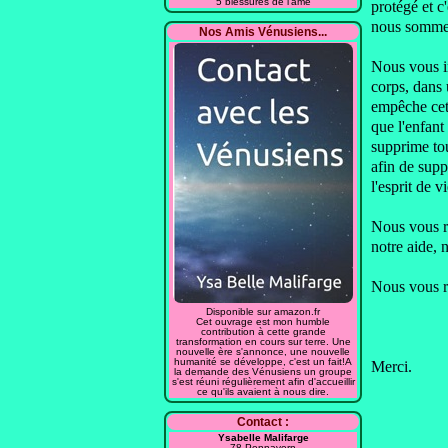
5 blessures de l'âme
protégé et c
nous sommes
Nos Amis Vénusiens...
Nous vous in
corps,
dans 
empêche cet
que l'enfant
supprime to
afin de sup
l'esprit de vi
Nous vous r
notre aide,
Nous vous r
Disponible sur amazon.fr
Cet ouvrage est mon humble
contribution à cette grande
transformation en cours sur terre. Une
nouvelle ère s'annonce, une nouvelle
humanité se développe, c'est un fait!A
Merci.
la demande des Vénusiens un groupe
s'est réuni régulièrement afin d'accueillir
ce qu'ils avaient à nous dire.
Contact :
Ysabelle Malifarge
78 Pennavern