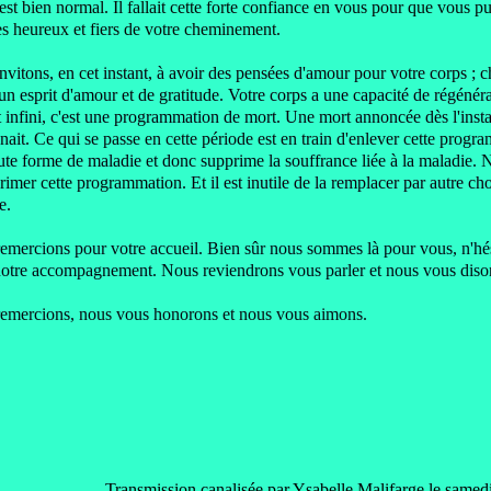
'est bien normal.
Il fallait cette forte confiance en vous pour que vous pu
 heureux et fiers de votre cheminement.
vitons, en cet instant, à avoir des pensées d'amour pour votre corps ; 
un esprit d'amour et de gratitude.
Votre corps a une capacité de régénéra
 infini, c'est une programmation de mort.
Une mort annoncée dès l'instan
 nait.
Ce qui se passe en cette période est en train d'enlever cette prog
ute forme de maladie
et donc supprime la souffrance liée à la maladie.
N
primer cette programmation.
Et il est inutile de la remplacer par autre cho
e.
emercions pour votre accueil.
Bien sûr nous sommes là pour vous, n'hé
 notre accompagnement.
Nous reviendrons vous parler et nous vous disons
emercions, nous vous honorons et nous vous aimons.
Transmission canalisée par Ysabelle Malifarge le samedi