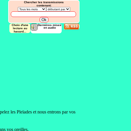
Chercher les transmissions
contenant:
Choix d'une
Dernières mises
en audio
lecture au
hasard...
elez les Pleïades et nous entrons par vos
ns vos oreilles.