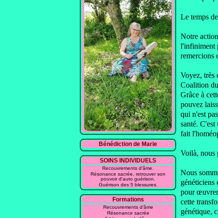
Le temps de
Notre actio
l'infiniment
remercions d
Voyez, très
Coalition d
Grâce à cett
pouvez laiss
qui n'est p
santé.
C'est
fait l'homéo
Bénédiction de Marie
Voilà, nous 
SOINS INDIVIDUELS
Recouvrements d'âme.
Nous sommes
Résonance sacrée, retrouver son
pouvoir d'auto guérison.
généticiens
Guérison des 5 blessures.
pour œuvre
Formations
cette transf
Recouvrements d'âme
génétique, c
Résonance sacrée