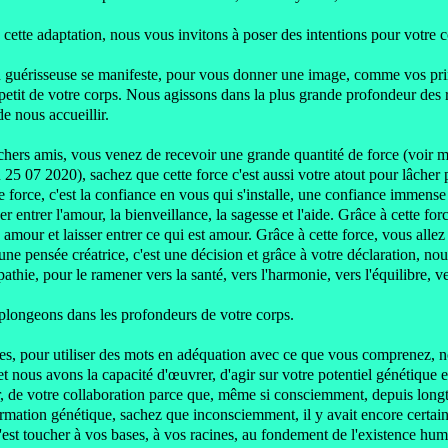
 cette adaptation, nous vous invitons
à poser des intentions pour votre 
n guérisseuse
se manifeste, pour vous donner une image, comme
vos pr
petit de votre corps.
Nous agissons dans la plus grande profondeur
des 
e nous accueillir.
 chers amis,
vous venez de recevoir une grande quantité de force (voir m
u 25 07 2020),
sachez que cette force c'est aussi votre atout pour lâcher 
e force, c'est la confiance en vous qui s'installe,
une confiance immense 
er entrer l
'amour, l
a bienveillance, la sagesse
et l'aide.
Grâce à cette for
as amour
et laisser entrer ce qui est amour. Grâce à cette force, vous allez
 une pensée créatrice, c'est une décision
et grâce à votre déclaration, no
pathie, p
our le ramener vers la santé,
vers l'harmonie, vers l'équilibre, 
plongeons dans les profondeurs de votre corps.
, pour utiliser des mots en adéquation avec ce que vous comprenez, n
et nous avons la capacité d'œuvrer,
d'agir sur votre potentiel génétique
e
r,
de votre collaboration parce que, même si consciemment, depuis lon
ormation génétique,
sachez que inconsciemment, il y avait encore certai
'est
toucher à vos bases, à vos racines, au fondement de l'existence hu