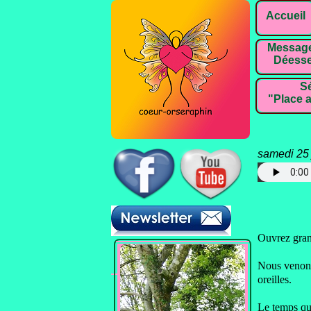
Accueil
Message
Déesse
Sé
"Place a
samedi 25 
Pour téléc
Ouvrez grand
Nous venons
oreilles.
Le temps qu