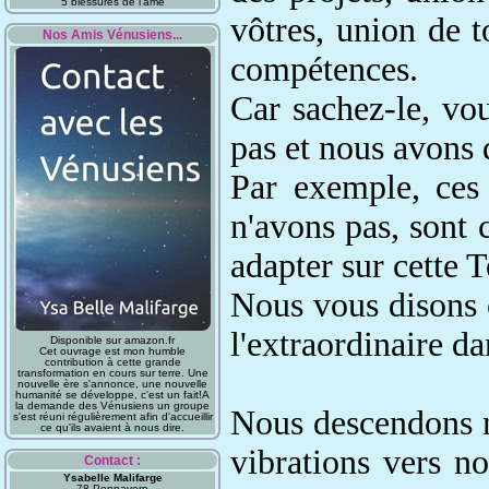
5 blessures de l'âme
vôtres
, union de t
Nos Amis Vénusiens...
compétences
.
Car sachez-le, vo
pas
et nous avons 
Par exemple, ces
n'avons pas, s
ont 
adapter sur cette T
Nous vous disons c
l'extraordinaire d
Disponible sur amazon.fr
Cet ouvrage est mon humble
contribution à cette grande
transformation en cours sur terre. Une
nouvelle ère s'annonce, une nouvelle
humanité se développe, c'est un fait!A
la demande des Vénusiens un groupe
Nous descendons n
s'est réuni régulièrement afin d'accueillir
ce qu'ils avaient à nous dire.
vibrations vers n
Contact :
Ysabelle Malifarge
78 Pennavern