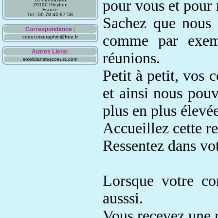
pour vous et pour 
29190 Pleyben
France
Tel : 06 78 42 87 58
Sachez que nous 
Correspondance :
comme par exem
coeur.orseraphin@free.fr
Autres Liens:
réunions.
soleildanslescoeurs.com
Petit à petit,
vos c
et ainsi nous po
plus en plus élevé
Accueillez cette r
Ressentez dans vo
Lorsque votre cor
ausssi.
Vous recevez une n