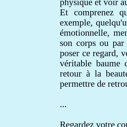
physique et voir
a
Et comprenez q
exemple, quelqu'u
émotionnelle
, men
son corps ou par
poser ce regard, v
véritable
baume d
retour à la beau
permettre de retr
...
Regardez votre co