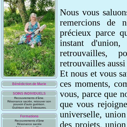
Nous vous saluons
remercions de no
précieux parce qu
instant d'union
retrouvailles,
retrouvailles aussi
Et nous
et vous sa
ces moments
, co
Bénédiction de Marie
vous, parce que n
SOINS INDIVIDUELS
Recouvrements d'âme.
que vous rejoign
Résonance sacrée, retrouver son
pouvoir d'auto guérison.
Guérison des 5 blessures.
universelle
, union
Formations
Recouvrements d'âme
des projets, union
Résonance sacrée