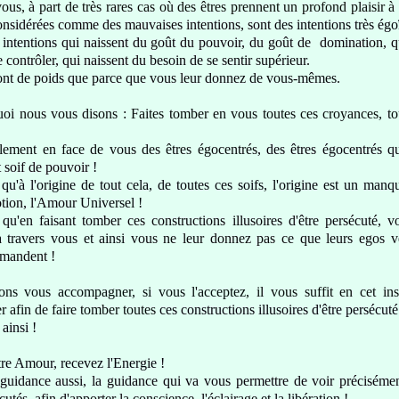
us, à part de très rares cas où des êtres
prennent un profond plaisir à f
onsidérées comme des mauvaises intentions, sont
des intentions très égo
 intentions
qui naissent du goût du pouvoir, du goût de domina
tion, q
 contrôler, qui naissent du
besoin de se sentir supérieur
.
'ont de poids que parce que vous leur donnez
de vous-mêmes
.
uoi nous vous disons :
Faites tomber en vous toutes ces croyances, to
ement en face de vous des êtres égocentrés
, des êtres égocentrés q
t soif de pouvoir
!
u'à l'origine de tout cela, de toutes ces soifs, l'origine est un man
tion, l'Amour
Universel !
z
qu'en faisant tomber ces constructions illusoires d'être persécuté,
v
à travers vous et ainsi
vous ne leur donnez pas ce que leurs egos ve
mandent !
lons vous accompagner, si vous l'acceptez,
il vous suffit en cet i
 afin de faire tomber toutes
ces constructions illusoires d'être persécuté
 ainsi !
re Amour, recevez l'Energie
!
guidance aussi, la guidance qui va vous permettre de voir précisém
cutés,
afin d'apporter la conscience, l'éclairage
et la libération !