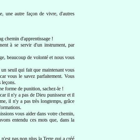
, une autre façon de vivre, d'autres
ng chemin d'apprentissage
!
nent à se servir d'un
instrument, par
ge
, beaucoup de volonté et
nous vous
, un seuil qui fait que maintenant vous
 car vous le savez parfaitement. Vous
s
leçons.
une forme de punition, sachez-le !
car il
n'y a pas de Dieu punisseur
et il
me, il n'y a pas très longtemps,
grâce
formations
.
uissions
vous aider dans votre chemin,
avons entendu ces mots que, dans la
n'est pas non plus la Terre qui a créé