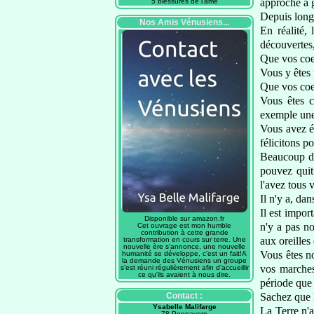
approche à g
5 blessures de l'âme
Depuis long
Nos Amis Vénusiens...
En réalité,
découvertes,
Que vos coe
Vous y êtes
Que vos coe
Vous êtes c
exemple une
Vous avez é
félicitons po
Beaucoup d'e
pouvez quitt
l'avez tous 
Il n'y a, da
Il est impor
Disponible sur amazon.fr
n'y a pas n
Cet ouvrage est mon humble
contribution à cette grande
aux oreilles
transformation en cours sur terre. Une
nouvelle ère s'annonce, une nouvelle
Vous êtes no
humanité se développe, c'est un fait!A
la demande des Vénusiens un groupe
vos marche
s'est réuni régulièrement afin d'accueillir
ce qu'ils avaient à nous dire.
période
que 
Contact :
Sachez que 
Ysabelle Malifarge
La Terre n'
78 Pennavern