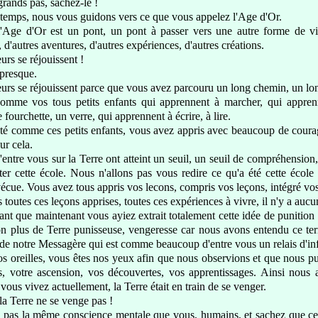
rands pas, sachez-le !
temps, nous vous guidons
vers ce que vous appelez l'Age d'Or
.
 l'Age d'Or
est un pont, un pont à passer
vers une autre forme de vie
 d'autres aventures
, d'autres expériences, d'autres créations
.
urs se réjouissent
!
 presque.
urs se réjouissent parce que vous avez parcouru
un long chemin, un lo
omme vos tous petits enfants qui apprennent à marcher
, qui appren
 fourchette, un verre, qui
apprennent à écrire, à lire
.
té comme ces petits enfants, vous avez appris avec beaucoup de coura
ur cela.
ntre vous sur la Terre ont atteint un seuil, un seuil de compréhension
er cette école
. Nous n'allons pas vous redire ce qu'a été cette école
vécue. Vous avez tous appris vos lecons
, compris vos leçons, intégré vo
ns toutes ces leçons apprises, toutes ces expériences à vivre,
il n'y a auc
tant
que maintenant vous ayiez extrait totalement
cette idée de punition 
on plus de Terre punisseuse, vengeresse car nous avons entendu ce ter
 de notre Messagère qui est comme beaucoup d'entre vous un relais d'in
s oreilles, vous êtes nos yeux
afin que nous observions et que nous p
s, vo
tre ascension, vos découvertes, vos apprentissages
. Ainsi nous 
vous vivez actuellement, la Terre était en train de se venger.
la Terre ne se venge pas
!
a pas la même conscience mentale que vous, humains,
et sachez que ce 