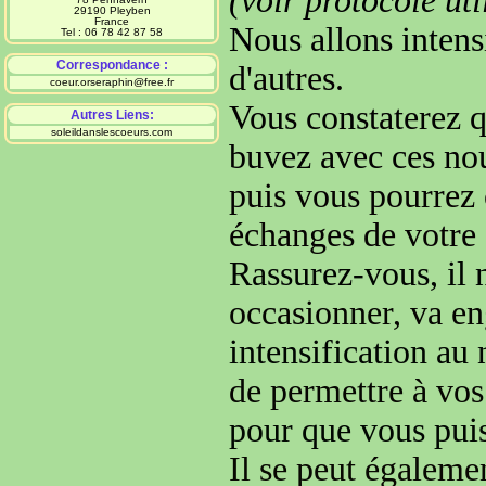
(voir protocole uti
29190 Pleyben
France
Nous allons intens
Tel : 06 78 42 87 58
Correspondance :
d'autres.
coeur.orseraphin@free.fr
Vous constaterez q
Autres Liens:
soleildanslescoeurs.com
buvez avec ces nou
puis vous pourrez 
échanges de votre
Rassurez-vous, il n
occasionner, va e
intensification au 
de permettre à vos
pour que vous puis
Il se peut égaleme