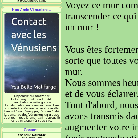
5 blessures de l'âme
Voyez ce mur
com
Nos Amis Vénusiens...
transcender ce qu
un mur !
Vous êtes fortemen
sorte
que toutes vo
mur
.
Nous sommes heur
et de vous éclairer
Disponible sur amazon.fr
Cet ouvrage est mon humble
Tout d'abord, nou
contribution à cette grande
transformation en cours sur terre. Une
nouvelle ère s'annonce, une nouvelle
humanité se développe, c'est un fait!A
avons transmis dan
la demande des Vénusiens un groupe
s'est réuni régulièrement afin d'accueillir
ce qu'ils avaient à nous dire.
augmenter votre 
Contact :
Ysabelle Malifarge
78 Pennavern