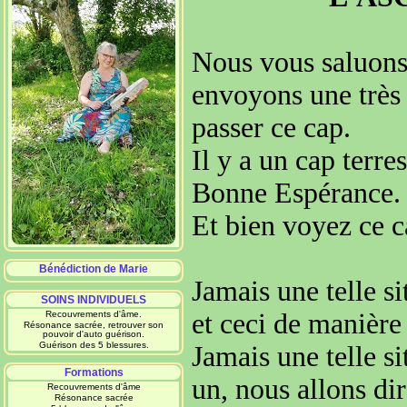
Nous vous saluons 
envoyons
une très
passer ce cap
.
Il y a un cap terre
Bonne Espérance
.
Et bien voyez ce c
Bénédiction de Marie
Jamais une telle si
SOINS INDIVIDUELS
et ceci de manièr
Recouvrements d'âme.
Résonance sacrée, retrouver son
pouvoir d'auto guérison.
Guérison des 5 blessures.
Jamais
une telle s
Formations
un, nous allons di
Recouvrements d'âme
Résonance sacrée