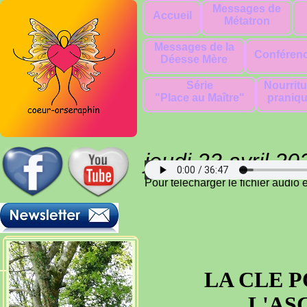
Messages de
Accueil
Métatron
Messages de la
Conféren
Déesse Mère
Série
Nourritu
"Place au Maître"
praniq
jeudi 23 avril 20
Pour télécharger le fichier audio
LA CLE 
L'AS