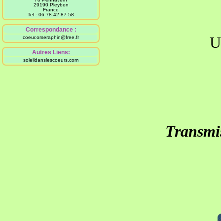
29190 Pleyben
France
Tel : 06 78 42 87 58
Correspondance :
U
coeur.orseraphin@free.fr
Autres Liens:
soleildanslescoeurs.com
S'ouvre
Transmis