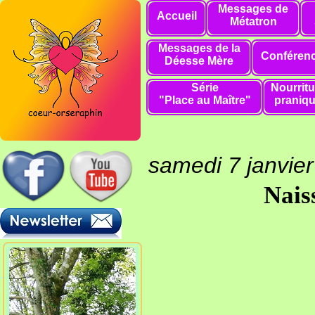
Messages de
Accueil
Métatron
Messages de la
Conféren
Déesse Mère
Série
Nourritu
"Place au Maître"
praniq
samedi 7 janvie
Nais