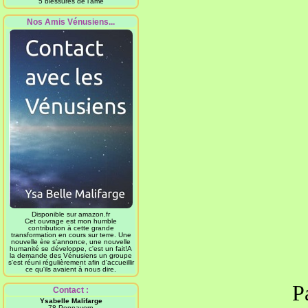
5 blessures de l'âme
Nos Amis Vénusiens...
Disponible sur amazon.fr
Cet ouvrage est mon humble
contribution à cette grande
transformation en cours sur terre. Une
nouvelle ère s'annonce, une nouvelle
humanité se développe, c'est un fait!A
la demande des Vénusiens un groupe
s'est réuni régulièrement afin d'accueillir
ce qu'ils avaient à nous dire.
P
Contact :
Ysabelle Malifarge
78 Pennavern