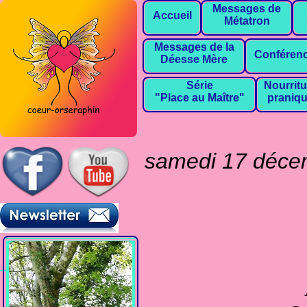
Messages de
Accueil
Métatron
Messages de la
Conféren
Déesse Mère
Série
Nourritu
"Place au Maître"
praniq
samedi 17 déce