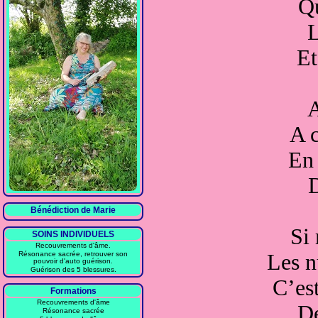
Qu
L
Et
A
A c
En 
D
Bénédiction de Marie
Si 
SOINS INDIVIDUELS
Recouvrements d'âme.
Résonance sacrée, retrouver son
Les n
pouvoir d'auto guérison.
Guérison des 5 blessures.
C’est
Formations
Recouvrements d'âme
De
Résonance sacrée