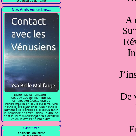
5 blessures de l'âme
Nos Amis Vénusiens...
A 
Sui
Rév
In
J’in
De 
Disponible sur amazon.fr
Cet ouvrage est mon humble
contribution à cette grande
transformation en cours sur terre. Une
nouvelle ère s'annonce, une nouvelle
humanité se développe, c'est un fait!A
la demande des Vénusiens un groupe
s'est réuni régulièrement afin d'accueillir
ce qu'ils avaient à nous dire.
E
Contact :
Ysabelle Malifarge
78 Pennavern