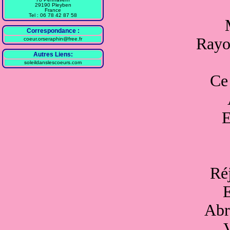
29190 Pleyben
France
Tel : 06 78 42 87 58
Correspondance :
Rayo
coeur.orseraphin@free.fr
Autres Liens:
soleildanslescoeurs.com
Ce 
E
Ré
E
Abr