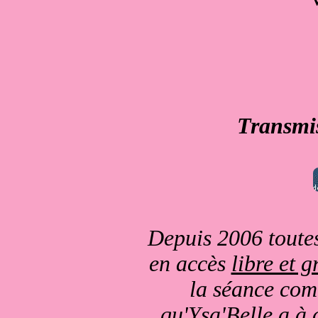
Transmi
Depuis 2006 toutes
en accès
libre et g
la séance comm
qu'Ysa'Belle a à 