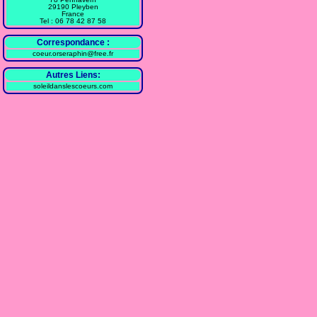
29190 Pleyben
France
Tel : 06 78 42 87 58
Correspondance :
coeur.orseraphin@free.fr
Autres Liens:
soleildanslescoeurs.com