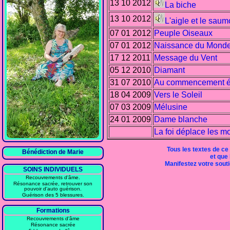
13 10 2012
La biche
13 10 2012
L'aigle et le sau
07 01 2012
Peuple Oiseaux
07 01 2012
Naissance du Mond
17 12 2011
Message du Vent
05 12 2010
Diamant
31 07 2010
Au commencement ét
18 04 2009
Vers le Soleil
07 03 2009
Mélusine
24 01 2009
Dame blanche
La foi déplace les m
Tous les textes de ce
Bénédiction de Marie
et que 
Manifestez votre soutie
SOINS INDIVIDUELS
Recouvrements d'âme.
Résonance sacrée, retrouver son
pouvoir d'auto guérison.
Guérison des 5 blessures.
Formations
Recouvrements d'âme
Résonance sacrée