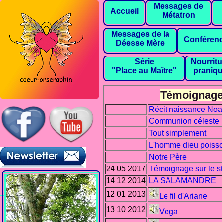
Messages de
Accueil
Métatron
Messages de la
Conféren
Déesse Mère
Série
Nourritu
"Place au Maître"
praniq
Témoignages 
Récit naissance No
Communion céleste
Tout simplement
L'homme dieu poiss
Notre Père
24 05 2017
Témoignage sur le s
14 12 2014
LA SALAMANDRE
12 01 2013
Le fil d'Ariane
13 10 2012
Véga