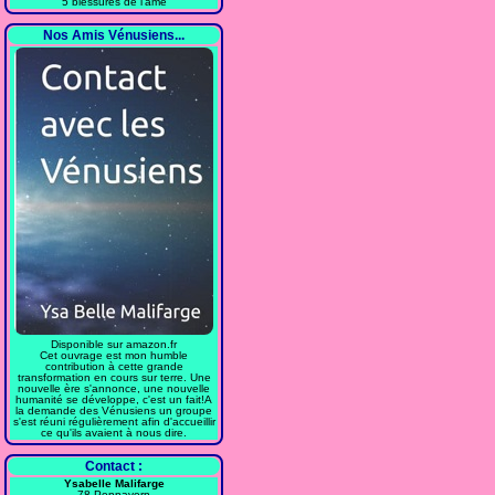
5 blessures de l'âme
Nos Amis Vénusiens...
Disponible sur amazon.fr
Cet ouvrage est mon humble
contribution à cette grande
transformation en cours sur terre. Une
nouvelle ère s'annonce, une nouvelle
humanité se développe, c'est un fait!A
la demande des Vénusiens un groupe
s'est réuni régulièrement afin d'accueillir
ce qu'ils avaient à nous dire.
Contact :
Ysabelle Malifarge
78 Pennavern