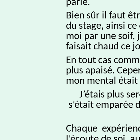
parlé.
Bien sûr il faut ê
du stage, ainsi ce
moi par une soif, j
faisait chaud ce jo
En tout cas comme 
plus apaisé. Cepe
mon mental était 
J’étais plus s
s’était emparée 
Chaque expérience 
l’écoute de soi, a