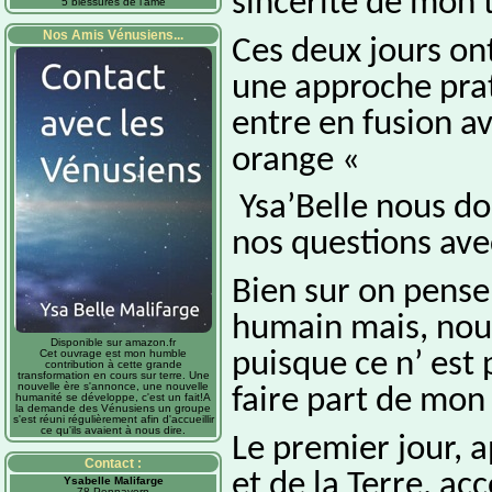
sincérité de mon
5 blessures de l'âme
Nos Amis Vénusiens...
Ces deux jours on
une approche prat
entre en fusion av
orange «
Ysa’Belle nous don
nos questions ave
Bien sur on pense 
humain mais, nous
Disponible sur amazon.fr
puisque ce n’ est 
Cet ouvrage est mon humble
contribution à cette grande
transformation en cours sur terre. Une
nouvelle ère s'annonce, une nouvelle
faire part de mon 
humanité se développe, c'est un fait!A
la demande des Vénusiens un groupe
s'est réuni régulièrement afin d'accueillir
ce qu'ils avaient à nous dire.
Le premier jour, a
Contact :
et de la Terre, a
Ysabelle Malifarge
78 Pennavern