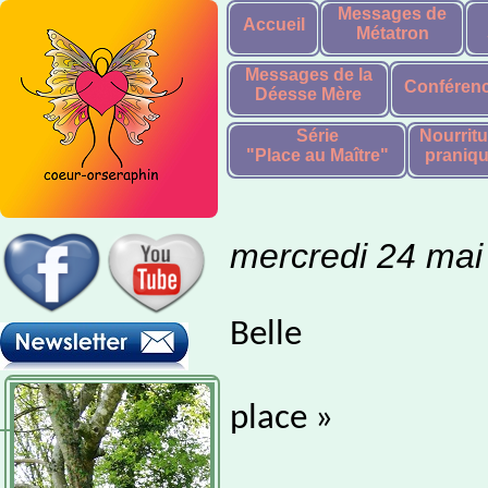
Messages de
Accueil
Métatron
Messages de la
Conféren
Déesse Mère
Série
Nourritu
"Place au Maître"
praniq
mercredi 24 mai
Belle
« Apaiser le
place »
Le 26 et 2