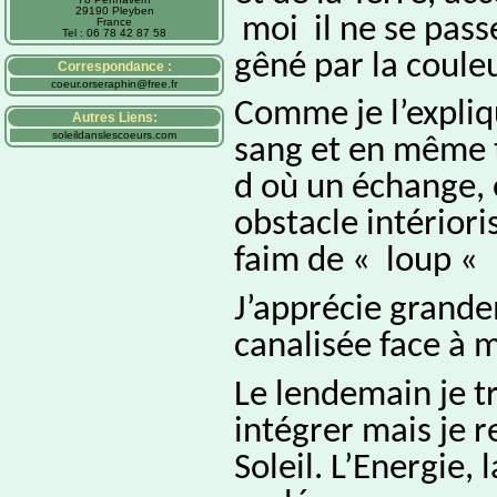
29190 Pleyben
moi il ne se passe
France
Tel : 06 78 42 87 58
gêné par la coule
Correspondance :
coeur.orseraphin@free.fr
Comme je l’expliqu
Autres Liens:
soleildanslescoeurs.com
sang et en même t
d où un échange, 
obstacle intériori
faim de « loup « 
J’apprécie grande
canalisée face à 
Le lendemain je t
intégrer mais je r
Soleil. L’Energie