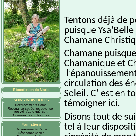
Tentons déjà de po
puisque Ysa’Bell
Chamane Christiq
Chamane puisque e
Chamanique et Chr
l’épanouissement 
circulation des én
Bénédiction de Marie
Soleil. C’ est en 
SOINS INDIVIDUELS
témoigner ici.
Recouvrements d'âme.
Résonance sacrée, retrouver son
pouvoir d'auto guérison.
Disons tout de su
Guérison des 5 blessures.
tel à leur disposi
Formations
Recouvrements d'âme
Résonance sacrée