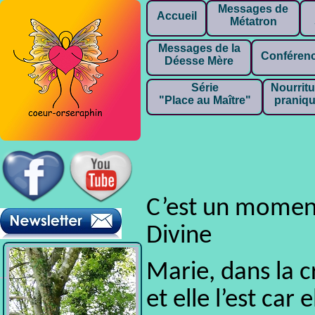
Messages de
Accueil
Métatron
Messages de la
Conféren
Déesse Mère
Série
Nourritu
"Place au Maître"
praniq
C’est un moment
Divine
Marie, dans la 
et elle l’est car