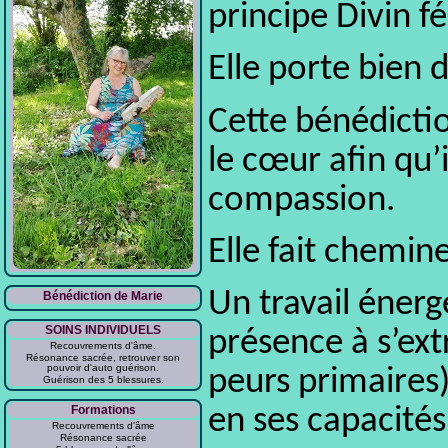
principe Divin f
Elle porte bien 
Cette bénédictio
le cœur afin qu’i
compassion.
Elle fait chemine
Un travail énerg
Bénédiction de Marie
SOINS INDIVIDUELS
présence à s’ext
Recouvrements d'âme.
Résonance sacrée, retrouver son
pouvoir d'auto guérison.
peurs primaires) 
Guérison des 5 blessures.
Formations
en ses capacités
Recouvrements d'âme
Résonance sacrée