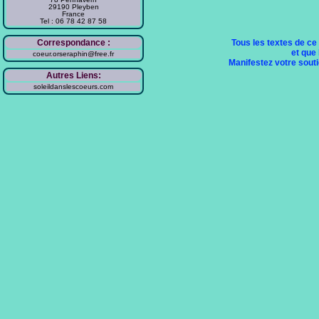
29190 Pleyben
France
Tel : 06 78 42 87 58
Tous les textes de ce
Correspondance :
et que 
coeur.orseraphin@free.fr
Manifestez votre soutie
Autres Liens:
soleildanslescoeurs.com