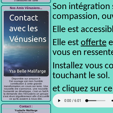
5 blessures de l'âme
Son intégration 
Nos Amis Vénusiens...
compassion, ou
Elle est accessi
Elle est
offerte
e
vous en ressente
Installez vous c
touchant le sol.
Disponible sur amazon.fr
Cet ouvrage est mon humble
contribution à cette grande
et cliquez sur c
transformation en cours sur terre. Une
nouvelle ère s'annonce, une nouvelle
humanité se développe, c'est un fait!A
la demande des Vénusiens un groupe
s'est réuni régulièrement afin d'accueillir
ce qu'ils avaient à nous dire.
Contact :
Ysabelle Malifarge
78 Pennavern