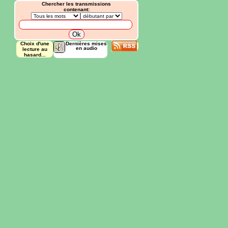
Chercher les transmissions
contenant:
Choix d'une
Dernières mises
en audio
lecture au
hasard...