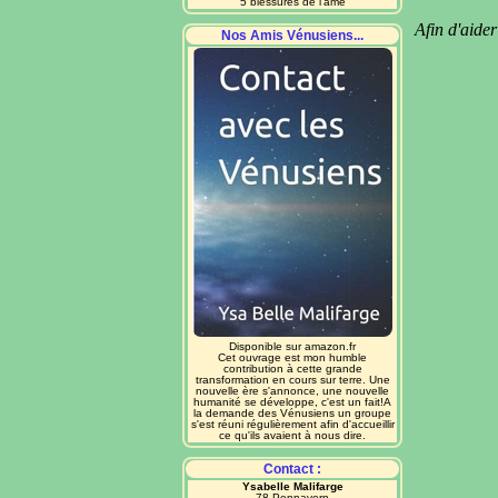
5 blessures de l'âme
Afin d'aider
Nos Amis Vénusiens...
Disponible sur amazon.fr
Cet ouvrage est mon humble
contribution à cette grande
transformation en cours sur terre. Une
nouvelle ère s'annonce, une nouvelle
humanité se développe, c'est un fait!A
la demande des Vénusiens un groupe
s'est réuni régulièrement afin d'accueillir
ce qu'ils avaient à nous dire.
Contact :
Ysabelle Malifarge
78 Pennavern