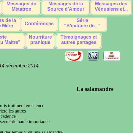
Messages de
Messages de la
Messages des
Métatron
Source d'Amour
Vénusiens et...
s de la
Série
Conférences
 Mère
"S'extraire de..."
rie
Nourriture
Témoignages et
u Maître"
pranique
autres partages
14 décembre 2014
La salamandre
uris trottinent en
silence
ière les autres
 cadence
 secret de haute importance
it des temps y vit une salamandre