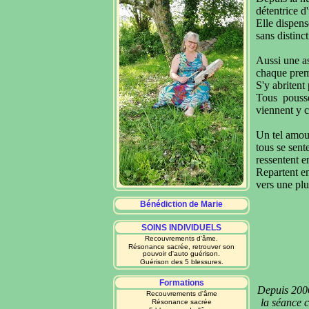
détentrice d
Elle dispens
sans distinc
Aussi une a
chaque pre
S'y abritent
Tous poussé
viennent y 
Un tel
amour
tous se sent
ressentent 
Repartent en
vers une plu
Bénédiction de Marie
SOINS INDIVIDUELS
Recouvrements d'âme.
Résonance sacrée, retrouver son
pouvoir d'auto guérison.
Guérison des 5 blessures.
Formations
Depuis 2006
Recouvrements d'âme
la séance c
Résonance sacrée