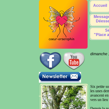
Accueil
Message
Déesse
Sé
"Place a
dimanche 
Six petite so
les unes derr
avancent
en
vers un lieu
Depuis la nu