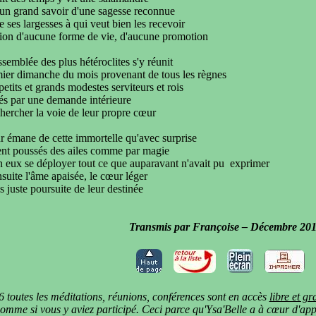
'un grand savoir d'une sagesse reconnue
e ses largesses à qui veut bien les recevoir
tion d'aucune forme de vie, d'aucune
promotion
ssemblée des plus h
étéroclites s'y réunit
mier dimanche du mois
provenant de tous les règnes
 petits et grands
modestes serviteurs et rois
s par une demande intérieure
chercher la
voie de leur propre cœur
 émane de cette immortelle qu'avec surprise
ent
poussés des ailes comme par magie
en eux se déployer
tout ce que auparavant n'avait pu exprimer
suite l'âme apaisée, le cœur
léger
s juste poursuite de leur destinée
Transmis par Françoise – Décembre 20
 toutes les méditations, réunions, conférences sont en accès
libre et gr
omme si vous y aviez participé. Ceci parce qu'Ysa'Belle a à cœur d'appo