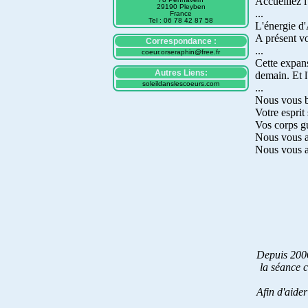
Accueillez l
29190 Pleyben
...
France
Tel : 06 78 42 87 58
L'énergie d'
A présent vo
Correspondance :
...
coeur.orseraphin@free.fr
Cette expans
Autres Liens:
demain. Et 
soleildanslescoeurs.com
...
Nous vous b
Votre esprit
Vos corps gu
Nous vous ai
Nous vous ai
Depuis 2006
la séance c
Afin d'aider