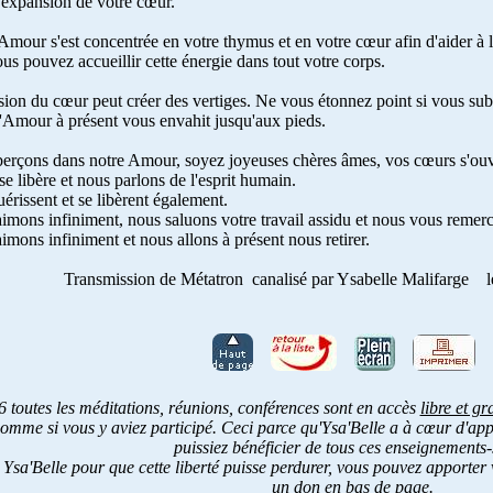
'expansion de votre cœur.
Amour s'est concentrée en votre thymus et en votre cœur afin d'aider à l
us pouvez accueillir cette énergie dans tout votre corps.
ion du cœur peut créer des vertiges. Ne vous étonnez point si vous sub
l'Amour à présent vous envahit jusqu'aux pieds.
erçons dans notre Amour, soyez joyeuses chères âmes, vos cœurs s'ouvr
 se libère et nous parlons de l'esprit humain.
érissent et se libèrent également.
mons infiniment, nous saluons votre travail assidu et nous vous remerc
mons infiniment et nous allons à présent nous retirer.
Transmission de Métatron
canalisé par Ysabelle Malifarge
l
 toutes les méditations, réunions, conférences sont en accès
libre et gr
omme si vous y aviez participé. Ceci parce qu'Ysa'Belle a à cœur d'appo
puissiez bénéficier de tous ces enseignements-
 Ysa'Belle pour que cette liberté puisse perdurer, vous pouvez apporter v
un don en bas de page.