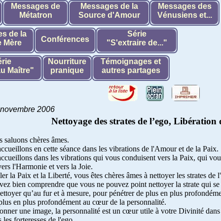
Messages de
Messages de la
Messages des
Métatron
Source d'Amour
Vénusiens et...
s de la
Série
Conférences
 Mère
"S'extraire de..."
rie
Nourriture
Témoignages et
u Maître"
pranique
autres partages
 novembre 2006
Nettoyage des strates de l’ego, Libératio
s saluons chères âmes.
cueillons en cette séance dans les vibrations de l'Amour et de la Paix.
cueillons dans les vibrations qui vous conduisent vers la Paix, qui vou
ers l'Harmonie et vers la Joie.
ler la Paix et la Liberté, vous êtes chères âmes à nettoyer les strates de l
ez bien comprendre que vous ne pouvez point nettoyer la strate qui se
ttoyer qu’au fur et à mesure, pour pénétrer de plus en plus profondéme
plus en plus profondément au cœur de la personnalité.
nner une image, la personnalité est un cœur utile à votre Divinité dans 
s les forteresses de l'ego.