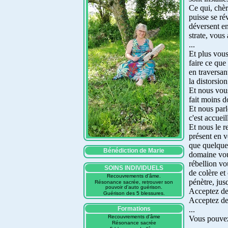
Ce qui, chèr
puisse se ré
déversent en
strate, vous
...
Et plus vous
faire ce que
en traversan
la distorsio
Et nous vous
fait moins 
Et nous parl
c'est accuei
Et nous le r
présent en v
que quelque 
Bénédiction de Marie
domaine vous
rébellion vo
SOINS INDIVIDUELS
de colère et
Recouvrements d'âme.
pénètre, jus
Résonance sacrée, retrouver son
pouvoir d'auto guérison.
Acceptez de 
Guérison des 5 blessures.
Acceptez de 
Formations
...
Recouvrements d'âme
Vous pouvez 
Résonance sacrée
...