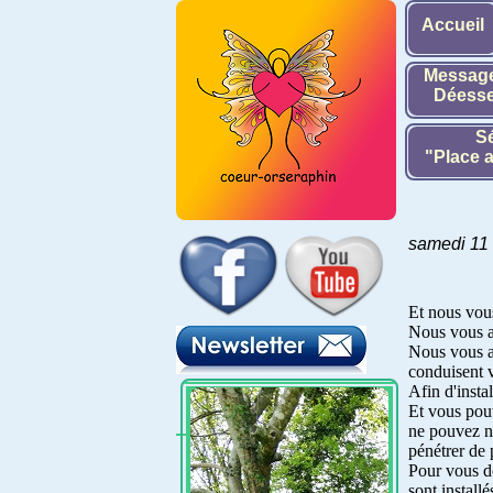
Accueil
Message
Déesse
Sé
"Place a
samedi 11
Et nous vou
Nous vous ac
Nous vous ac
conduisent v
Afin d'instal
Et vous pouv
ne pouvez ne
pénétrer de 
Pour vous do
sont installé