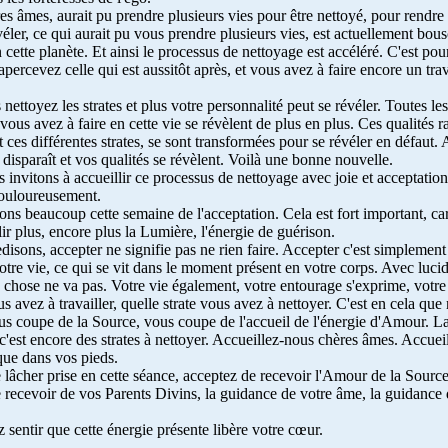
es âmes, aurait pu prendre plusieurs vies pour être nettoyé, pour rendre 
véler, ce qui aurait pu vous prendre plusieurs vies, est actuellement bous
 cette planète. Et ainsi le processus de nettoyage est accéléré. C'est po
 apercevez celle qui est aussitôt après, et vous avez à faire encore un tra
 nettoyez les strates et plus votre personnalité peut se révéler. Toutes le
 vous avez à faire en cette vie se révèlent de plus en plus. Ces qualités
t ces différentes strates, se sont transformées pour se révéler en défaut.
n disparaît et vos qualités se révèlent. Voilà une bonne nouvelle.
 invitons à accueillir ce processus de nettoyage avec joie et acceptation.
douloureusement.
ons beaucoup cette semaine de l'acceptation. Cela est fort important, car
llir plus, encore plus la Lumière, l'énergie de guérison.
edisons, accepter ne signifie pas ne rien faire. Accepter c'est simplement
otre vie, ce qui se vit dans le moment présent en votre corps. Avec lucid
chose ne va pas. Votre vie également, votre entourage s'exprime, votre
 avez à travailler, quelle strate vous avez à nettoyer. C'est en cela qu
us coupe de la Source, vous coupe de l'accueil de l'énergie d'Amour. La 
 c'est encore des strates à nettoyer. Accueillez-nous chères âmes. Accuei
que dans vos pieds.
lâcher prise en cette séance, acceptez de recevoir l'Amour de la Sourc
recevoir de vos Parents Divins, la guidance de votre âme, la guidance
sentir que cette énergie présente libère votre cœur.