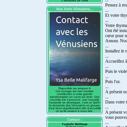
5 blessures de l'âme
Pensez à res
Nos Amis Vénusiens...
...
Et votre th
...
Votre thymus
Ont été inst
cœur pour ne
Amour. Nous 
...
Installez le
...
Accueillez à
...
Puis le viole
...
Puis l'or.
...
Disponible sur amazon.fr
A présent no
Cet ouvrage est mon humble
contribution à cette grande
...
transformation en cours sur terre. Une
nouvelle ère s'annonce, une nouvelle
Dans votre t
humanité se développe, c'est un fait!A
la demande des Vénusiens un groupe
...
s'est réuni régulièrement afin d'accueillir
ce qu'ils avaient à nous dire.
A présent vo
vous pouvez 
Contact :
...
Ysabelle Malifarge
78 Pennavern