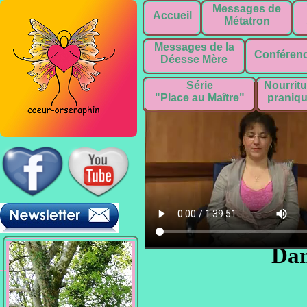
Messages de
Accueil
Métatron
Messages de la
Conféren
Déesse Mère
Série
Nourritu
"Place au Maître"
praniq
lundi 12 décemb
Pour télécharger le fichier video
Dan