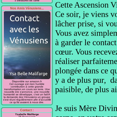
5 blessures de l'âme
Cette Ascension Vi
Nos Amis Vénusiens...
Ce soir, je viens 
lâcher prise, si vo
Vous avez simplem
à garder le contact
cœur.
Vous receve
réaliser parfaitem
plongée dans ce qu
y a de plus pur, da
Disponible sur amazon.fr
Cet ouvrage est mon humble
paisible, de plus
a
contribution à cette grande
transformation en cours sur terre. Une
nouvelle ère s'annonce, une nouvelle
humanité se développe, c'est un fait!A
la demande des Vénusiens un groupe
s'est réuni régulièrement afin d'accueillir
ce qu'ils avaient à nous dire.
Je suis Mère Divin
Contact :
Ysabelle Malifarge
78 Pennavern