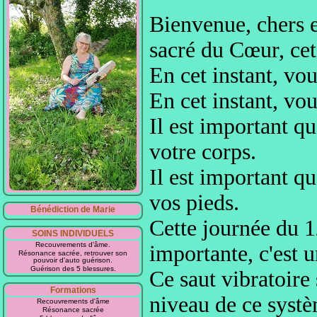
Bienvenue, chers 
sacré du Cœur
, ce
En cet instant, vo
En cet instant, vo
Il est important
qu
votre corps.
Il est important qu
vos pieds.
Bénédiction de Marie
Cette journée du
SOINS INDIVIDUELS
Recouvrements d'âme.
importante
, c'est 
Résonance sacrée, retrouver son
pouvoir d'auto guérison.
Guérison des 5 blessures.
Ce saut vibratoire
Formations
niveau
de ce systè
Recouvrements d'âme
Résonance sacrée