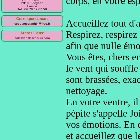
corps, en votre esp
29190 Pleyben
France
Tel : 06 78 42 87 58
Correspondance :
Accueillez tout d'
coeur.orseraphin@free.fr
Respirez, respirez
Autres Liens:
soleildanslescoeurs.com
afin que nulle émo
Vous êtes, chers e
le vent qui souffle
sont brassées, exa
nettoyage
.
En votre ventre, il
pépite s'appelle
Joi
vos émotions
. En 
et accueillez que l