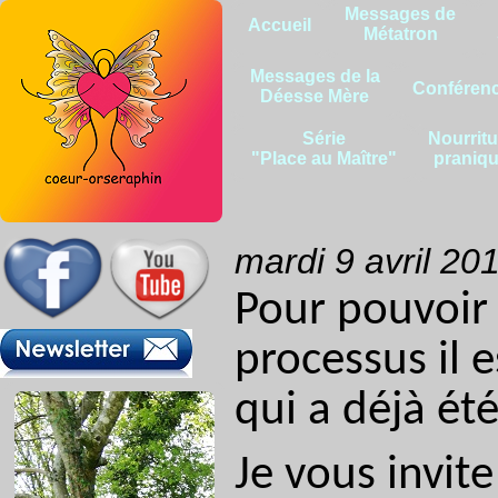
Messages de
Accueil
Métatron
Messages de la
Conféren
Déesse Mère
Série
Nourritu
"Place au Maître"
praniq
mardi 9 avril 20
Pour pouvoir 
processus il 
qui a déjà ét
Je vous invit