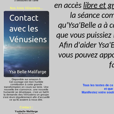
5 blessures de l'âme
en accès
libre et g
Nos Amis Vénusiens...
la séance com
qu'Ysa'Belle a à 
que vous puissiez
Afin d'aider Ysa'
vous pouvez appor
f
Disponible sur amazon.fr
Cet ouvrage est mon humble
contribution à cette grande
Tous les textes de ce
transformation en cours sur terre. Une
et que 
nouvelle ère s'annonce, une nouvelle
humanité se développe, c'est un fait!A
Manifestez votre soutie
la demande des Vénusiens un groupe
s'est réuni régulièrement afin d'accueillir
ce qu'ils avaient à nous dire.
Contact :
Ysabelle Malifarge
78 Pennavern