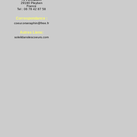
29190 Pleyben
France
Tel : 06 78 42 87 58
Correspondance :
coeur.orseraphin@free.fr
Autres Liens:
soleildanslescoeurs.com