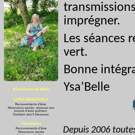
transmissions
imprégner.
Les séances r
vert.
Bonne intégr
Ysa’Belle
Bénédiction de Marie
SOINS INDIVIDUELS
Recouvrements d'âme.
Résonance sacrée, retrouver son
pouvoir d'auto guérison.
Guérison des 5 blessures.
Formations
Depuis 2006 toutes
Recouvrements d'âme
Résonance sacrée