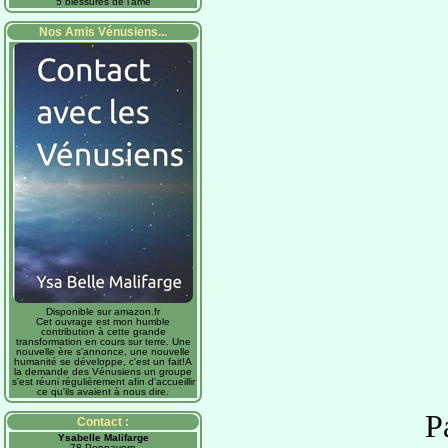
5 blessures de l'âme
Nos Amis Vénusiens...
Disponible sur amazon.fr
Cet ouvrage est mon humble
contribution à cette grande
transformation en cours sur terre. Une
nouvelle ère s'annonce, une nouvelle
humanité se développe, c'est un fait!A
la demande des Vénusiens un groupe
s'est réuni régulièrement afin d'accueillir
ce qu'ils avaient à nous dire.
P
Contact :
Ysabelle Malifarge
78 Pennavern