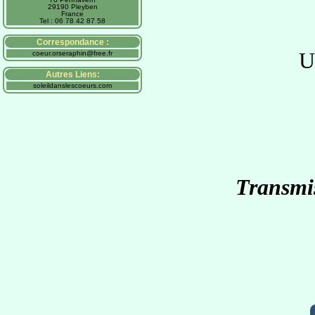
29190 Pleyben
France
Tel : 06 78 42 87 58
Correspondance :
U
coeur.orseraphin@free.fr
Autres Liens:
soleildanslescoeurs.com
S'ouvre
Transmis