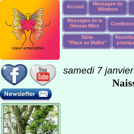
Messages de
Accueil
Métatron
Messages de la
Conféren
Déesse Mère
Série
Nourritu
"Place au Maître"
praniq
samedi 7 janvie
Nais