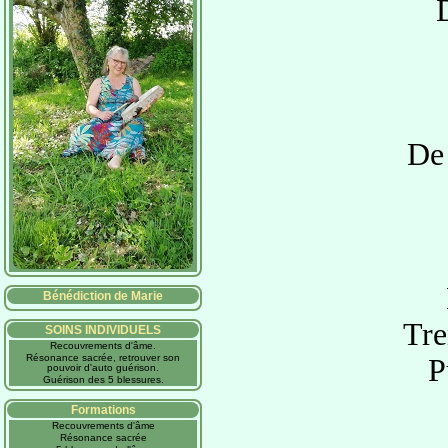
De 
Bénédiction de Marie
Tre
SOINS INDIVIDUELS
Recouvrements d'âme.
Résonance sacrée, retrouver son
P
pouvoir d'auto guérison.
Guérison des 5 blessures.
Formations
Recouvrements d'âme
Résonance sacrée