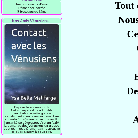
Tout 
Recouvrements d'âme
Résonance sacrée
5 blessures de l'âme
Nous
Nos Amis Vénusiens...
Ce
De
Disponible sur amazon.fr
Cet ouvrage est mon humble
contribution à cette grande
A
transformation en cours sur terre. Une
nouvelle ère s'annonce, une nouvelle
humanité se développe, c'est un fait!A
la demande des Vénusiens un groupe
s'est réuni régulièrement afin d'accueillir
ce qu'ils avaient à nous dire.