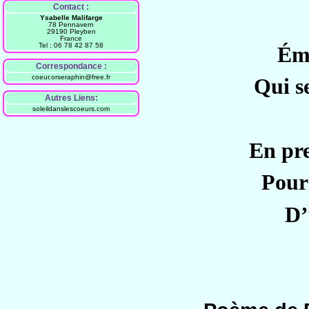
Contact :
Ysabelle Malifarge
78 Pennavern
29190 Pleyben
France
Tel : 06 78 42 87 58
Éme
Correspondance :
coeur.orseraphin@free.fr
Qui s
Autres Liens:
soleildanslescoeurs.com
En pre
Pour 
D’