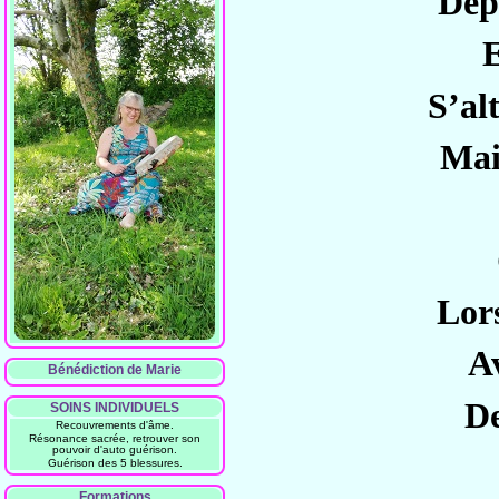
Dep
E
S’al
Mai
Lors
A
Bénédiction de Marie
De
SOINS INDIVIDUELS
Recouvrements d'âme.
Résonance sacrée, retrouver son
pouvoir d'auto guérison.
Guérison des 5 blessures.
Formations