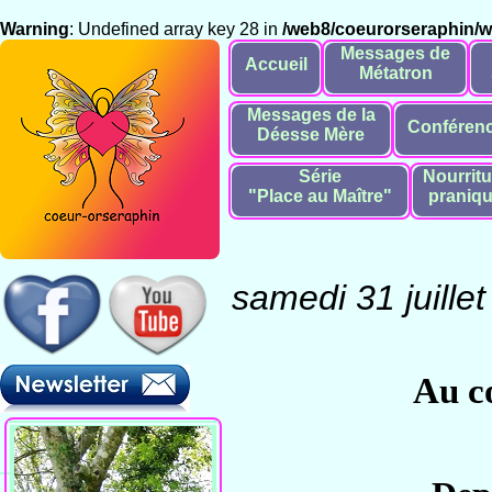
Warning
: Undefined array key 28 in
/web8/coeurorseraphin/
Messages de
Accueil
Métatron
Messages de la
Conféren
Déesse Mère
Série
Nourritu
"Place au Maître"
praniq
samedi 31 juille
Au c