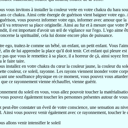
us vous invitons à installer la couleur verte en votre chakra du hara sous
dans ce chakra. Ainsi cette énergie de guérison vient baigner votre ego.
e guérison, vous pouvez informer votre ego, informer avec amour que la
u'il va retrouver sa place originelle. Ainsi au fur et à mesure que votre
it, il est important d'avoir un œil de vigilance sur l'ego. L'ego aime être
oncerne la spiritualité, cela lui donne encore plus de puissance.
re ego, traitez-le comme un bébé, un enfant, un petit enfant. Vous l'aime
 afin de lui apprendre la place qu'il doit tenir. Cet enfant qui pleure est
me pas que vous le remettiez à sa place, il a horreur de çà, ainsi soyez fe
 le faire taire.
us installez en votre chakra du cœur la couleur jaune, la couleur du sol
ette couleur, ce soleil, rayonne. Les rayons viennent inonder votre corps
ant une souffrance physique en ce moment, vous pouvez vous attarder s
in que ce rayonnement vienne réchauffer, vienne guérir.
nnement du soleil en vous, vous allez pouvoir toucher la matérialisation
t vous pouvez également toucher les personnes présentes autour de vous
peut-être constater un éveil de votre conscience, une sensation au nive
l. Ainsi vous pouvez venir également avec ce rayonnement, toucher le c
s allons venir intensifier le soleil