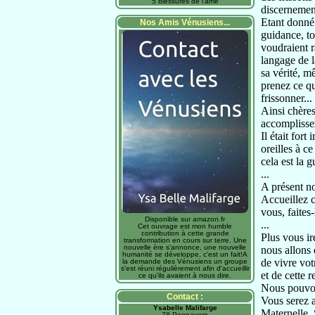
5 blessures de l'âme
discernemen
Etant donné 
Nos Amis Vénusiens...
guidance, to
voudraient r
langage de l
sa vérité, m
prenez ce qu
frissonner..
Ainsi chère
accomplissez
Il était for
oreilles à c
cela est la 
...
A présent no
Accueillez c
vous, faites
Disponible sur amazon.fr
...
Cet ouvrage est mon humble
contribution à cette grande
Plus vous ir
transformation en cours sur terre. Une
nouvelle ère s'annonce, une nouvelle
nous allons 
humanité se développe, c'est un fait!A
de vivre vot
la demande des Vénusiens un groupe
s'est réuni régulièrement afin d'accueillir
et de cette 
ce qu'ils avaient à nous dire.
Nous pouvon
Contact :
Vous serez a
Ysabelle Malifarge
Maternelle, 
78 Pennavern