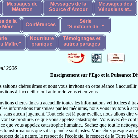
Messages de
Messages de la
Messages des
Métatron
Source d'Amour
Vénusiens et...
s de la
Série
Conférences
 Mère
"S'extraire de..."
rie
Nourriture
Témoignages et
u Maître"
pranique
autres partages
mai 2006
Enseignement sur l’Ego et la Puissance Di
 saluons chères âmes et nous vous invitons en cette séance à accueilli
vitons à l'accueillir tout autour de vous et en vous.
vitons chères âmes à accueillir toutes les informations véhiculées à travers
. Ces informations transmises par les médiums, nous vous invitons à accue
s, sans aucun jugement. Tout cela est là pour éveiller, nous allons dire 
 vont se produire, ce que vous appelez catastrophe. Vous avez été conf
 ce que vous appelez catastrophe humaine,. Sachez que tout le nettoyage 
es transformations que vit la planète sont justes. Vous étiez presque arri
respect de la nature, le respect de l'écologie, le respect de la Terre Mère.