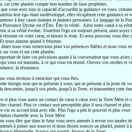
t, car cette planète compte bon nombre de faux prophètes.
que vous avez tous la capacité d'accueillir la guidance en vous, certain
utefois leur ego étant surdéveloppé, elles récupèrent cette guidance et 
amener à leur cause maintes et maintes personnes. Le langage de la Pui
a Puissance Divine est d'Être. Être la vérité.
Ainsi notre canal a sa véri
ême si sa vérité évolue. Toutefois l'ego est toujours présent, ainsi soyez 
i résonne en votre cœur, et laissez le reste. Et nous pouvons vous dire q
. Et nous aimons quand il frisonne.
s âmes nous vous remercions pour vos présences fidèles et nous vous re
 sur vous et sur cette planète.
t important de faire ces précisions quant à la conversation que vous avie
e qui vous est transmis, à ce qui vous est donné. Ouvrez vos oreilles et 
guidance, la résonance.
us vous invitons à enraciner qui vous êtes.
ette énergie rose qui se présente à vous, qui se présente à la porte de vot
-la descendre, jusqu'à vos pieds, jusqu'à la Terre, et transmettez cette é
ez et plus vous aurez un contact de cœur à cœur avec la Terre Mère et c
dire charnel. Plus ce contact sera perceptible plus il sera charnel et plus
re vie en accord total avec elle. Plus l'ego a pris le pouvoir et plus vo
relation charnelle avec la Terre Mère.
s vous dire que dans le futur vous serez amenés à revoir vos modes de
menés à puiser aux sources et nous disons sources au pluriel, puiser à l
Source Maternelle, Source qui nourrit, Source de la Terre.