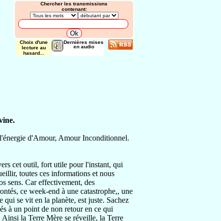
Chercher les transmissions
contenant:
Choix d'une
Dernières mises
en audio
lecture au
hasard...
vine.
r l'énergie d'Amour, Amour Inconditionnel.
 cet outil, fort utile pour l'instant, qui
illir, toutes ces informations et nous
vos sens. Car effectivement, des
rontés, ce week-end à une catastrophe,, une
qui se vit en la planète, est juste. Sachez
vés à un point de non retour en ce qui
 Ainsi la Terre Mère se réveille, la Terre