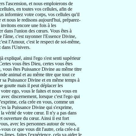
ers l'ascension, et nous emploierons de
ellules, en toutes vos cellules, afin de
ous informiez votre corps, vos cellules qu'il
r et nous le redisons aujourd'hui, préparez-
 invitons encore une fois à les
 dans l'union des cœurs. Vous êtes à
e l'âme, c'est rayonner l'Essence Divine,
'est l'Amour, c'est le respect de soi-même,
st dans l'Univers.
 expliqué, ainsi l'ego s'est senti supérieur
. Certes vous êtes Dieu, certes vous êtes
, vous êtes Puissance Divine au même titre
nde animal et au même titre que tout ce
ver sa Puissance Divine et en même temps à
ne goutte mais il peut déplacer les
votre ego, vous le faites et nous vous en
 avec discernement, lorsque c'est l'ego qui
i s'exprime, cela crée en vous, comme un
c'es la Puissance Divine qui s'exprime,
la vérité de votre cœur. Il n'y a pas dans
et ouverture du cœur. Ainsi il est fort
vous, avec les personnes autour de vous,
ous ce que vous dit l'autre, cela crée-t-il
 âmes, faites l'expérience, cela va aider le