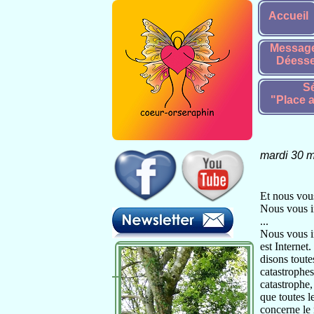
Accueil
Message
Déesse
Sé
"Place a
mardi 30 
Et nous vous
Nous vous in
...
Nous vous in
est Internet
disons toute
catastrophes
catastrophe,
que toutes l
concerne le 