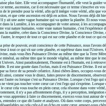
aisse plus faire. Elle veut accompagner l'humanité, elle veut la guider v
 ce terme, ascension, car il est nécessaire que ce terme s'inscrive en vos c
fin de le prendre pour la vérité, afin qu'il intègre votre vérité, afin que v
sion, et que cette ascension est déjà en action. Nous l'avons déjà dit hie
'il y ait une autre vague humaine qui va quitter la planète. Et nous vous
 dans la Lumière, à les accompagner de votre amour, à les accompagner
tre vrai nature humaine, votre vraie nature humaine, c'est l'expérience d
dans la matière, créer dans la Conscience Divine, la Conscience Divine, c
 l'autre, le respect de tout ce qui est sur cette planète et de tout ce qui e
a prise de pouvoir, avait conscience de cette Puissance, nous l'avons déjà
rieur à tout ce qui vit sur cette planète, et supérieur dans tout l'Univers
ivine, mais vous êtes Puissance Divine au même titre que la Terre Mère
e minéral, au même titre que le monde végétal, au même titre que le mo
et Univers. Ainsi paradoxalement, l'homme est à l'humain, est à retrou
le. Il est une goutte dans l'océan, mais il est Puissance Divine. Il est u
ar sa force de sa pensée créatrice. Ainsi chères âmes, occupez-vous de 
Et ainsi, comme vous le disiez, faites preuve de discernement, observez
ez l'autre ou lorsque c'est sa Puissance Divine. Lorsque c'est l'ego qu
a ne vient pas toucher votre cœur car c'est l'ego qui s'exprime. Lorsque 
t le cœur cela vous touche en plein cœur, cela résonne dans votre vérité, 
rontement, il n'y a pas affrontement d'ego, il y a perception, intégration 
e vous appreniez à faire ce discernement, exercez-vous tout autour de 
 entendez ce que dit l'autre et analysez. Où dans votre corps, percevez-v
 désagréables ou cela crée-t-il un écho en votre cœur, amusez-vous chères