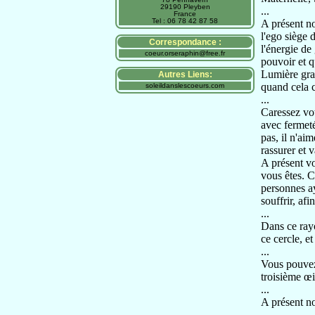
29190 Pleyben
...
France
Tel : 06 78 42 87 58
A présent no
l'ego siège 
Correspondance :
l'énergie d
coeur.orseraphin@free.fr
pouvoir et q
Lumière grand
Autres Liens:
quand cela c
soleildanslescoeurs.com
...
Caressez vot
avec fermeté,
pas, il n'ai
rassurer et va
A présent vo
vous êtes. C
personnes ay
souffrir, af
...
Dans ce rayo
ce cercle, e
...
Vous pouvez 
troisième œi
...
A présent nou
...