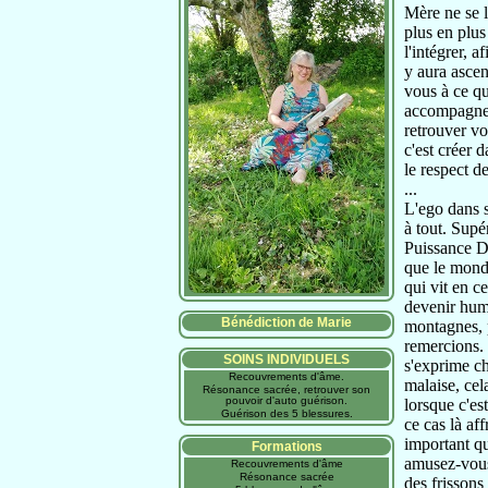
Mère ne se l
plus en plus
l'intégrer, a
y aura ascen
vous à ce qu
accompagner
retrouver vo
c'est créer 
le respect de
...
L'ego dans s
à tout. Supé
Puissance D
que le mond
qui vit en c
devenir humb
Bénédiction de Marie
montagnes, p
remercions. 
SOINS INDIVIDUELS
s'exprime ch
Recouvrements d'âme.
malaise, cel
Résonance sacrée, retrouver son
pouvoir d'auto guérison.
lorsque c'es
Guérison des 5 blessures.
ce cas là aff
important qu
Formations
amusez-vous,
Recouvrements d'âme
Résonance sacrée
des frissons