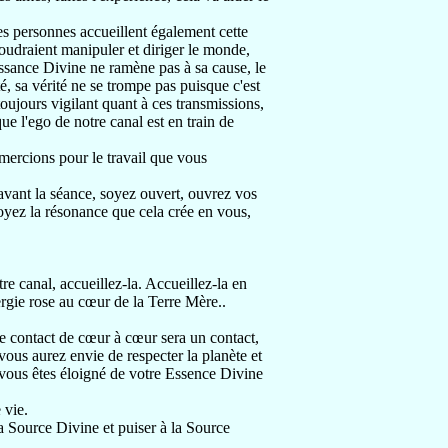
es personnes accueillent également cette
voudraient manipuler et diriger le monde,
ssance Divine ne ramène pas à sa cause, le
té, sa vérité ne se trompe pas puisque c'est
toujours vigilant quant à ces transmissions,
ue l'ego de notre canal est en train de
mercions pour le travail que vous
z avant la séance, soyez ouvert, ouvrez vos
voyez la résonance que cela crée en vous,
re canal, accueillez-la. Accueillez-la en
nergie rose au cœur de la Terre Mère..
e contact de cœur à cœur sera un contact,
 vous aurez envie de respecter la planète et
us vous êtes éloigné de votre Essence Divine
 vie.
a Source Divine et puiser à la Source