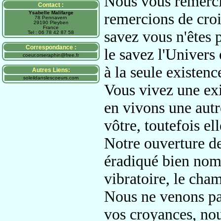
Nous vous remerci
Contact :
Ysabelle Malifarge
remercions de cro
78 Pennavern
29190 Pleyben
France
savez vous n'êtes p
Tel : 06 78 42 87 58
Correspondance :
le savez l'Univers 
coeur.orseraphin@free.fr
à la seule existen
Autres Liens:
soleildanslescoeurs.com
Vous vivez une exi
en vivons une autr
vôtre, toutefois
el
Notre ouverture d
éradiqué
bien nom
vibratoire, le cha
Nous ne venons pa
vos croyances, nou