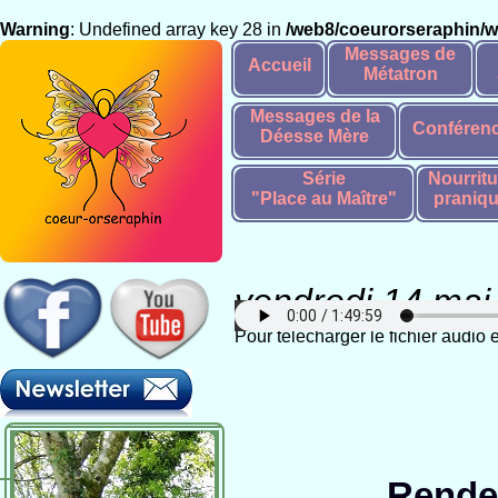
Warning
: Undefined array key 28 in
/web8/coeurorseraphin/
Messages de
Accueil
Métatron
Messages de la
Conféren
Déesse Mère
Série
Nourritu
"Place au Maître"
praniq
vendredi 14 mai
Pour télécharger le fichier audio
Rende