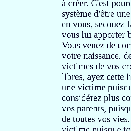
à créer.
C'est pourq
système d'être une
en vous,
secouez-la
vous
lui apporter
Vous venez de com
votre naissance,
de
victimes de vos cr
libres,
ayez cette i
une victime
puisqu
considérez plus c
vos parents, puisq
de toutes vos vies.
victime puisque to