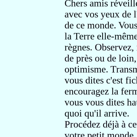
Chers amis réveill
avec vos yeux de 
de ce monde.
Vous 
la Terre elle-mêm
règnes.
Observez, 
de près ou de loin
optimisme.
Transme
vous dites c'est fi
encouragez
la fer
vous vous dites h
quoi qu'il arrive.
Procédez déjà à ce
votre
petit monde,