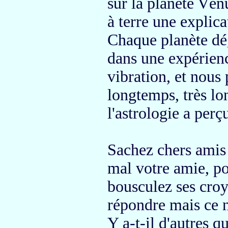
sur la planète Vén
à terre
une explica
Chaque planète
dé
dans une expérienc
vibration,
et nous 
longtemps, très l
l'astrologie
a perç
Sachez chers amis
mal votre amie,
po
bousculez
ses cro
répondre
mais ce n
Y a-t-il d'autres q