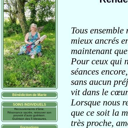
Tous ensemble 
mieux ancrés en
maintenant que 
Pour ceux qui n
séances encore,
sans aucun préj
vit dans le cœur
Bénédiction de Marie
Lorsque nous re
SOINS INDIVIDUELS
Recouvrements d'âme.
que ce soit la m
Résonance sacrée, retrouver son
pouvoir d'auto guérison.
Guérison des 5 blessures.
très proche, am
Formations