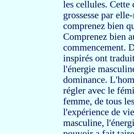
les cellules.
Cette c
grossesse par elle
comprenez bien que
Comprenez bien au
commencement. Des
inspirés
ont tradui
l'énergie masculi
dominance.
L'homm
régler avec
le fém
femme, de tous les
l'expérience
de vi
masculine,
l'énerg
pouvoir a fait tai