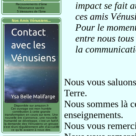
impact se fait 
Recouvrements d'âme
Résonance sacrée
5 blessures de l'âme
ces amis Vénus
Nos Amis Vénusiens...
Pour le moment 
entre nous tou
la communicati
Nous vous saluons
Terre.
Nous sommes là ce
Disponible sur amazon.fr
Cet ouvrage est mon humble
enseignements.
contribution à cette grande
transformation en cours sur terre. Une
nouvelle ère s'annonce, une nouvelle
humanité se développe, c'est un fait!A
Nous vous remerci
la demande des Vénusiens un groupe
s'est réuni régulièrement afin d'accueillir
ce qu'ils avaient à nous dire.