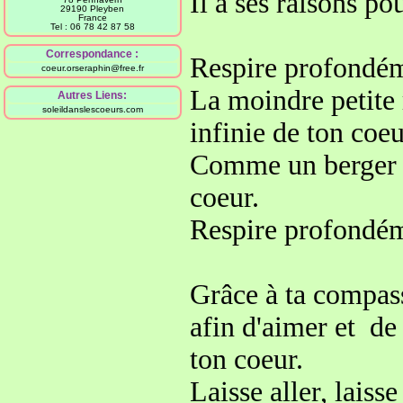
Il a ses raisons po
29190 Pleyben
France
Tel : 06 78 42 87 58
Correspondance :
Respire profondémen
coeur.orseraphin@free.fr
La moindre petite 
Autres Liens:
soleildanslescoeurs.com
infinie de ton coeu
Comme un berger 
coeur
.
Respire profondém
Grâce à ta compas
afin d'aimer et de
ton coeur.
Laisse aller, laiss