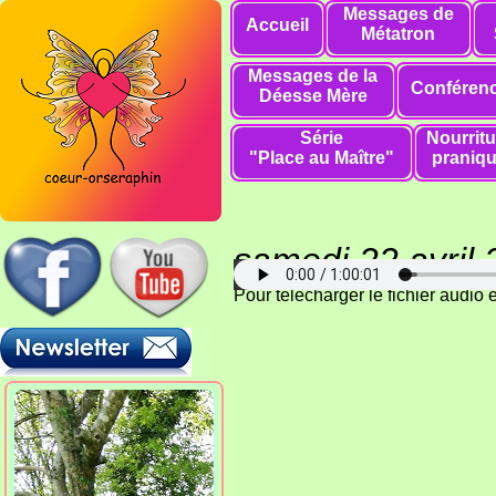
Messages de
Accueil
Métatron
Messages de la
Conféren
Déesse Mère
Série
Nourritu
"Place au Maître"
praniq
samedi 22 avril
Pour télécharger le fichier audio