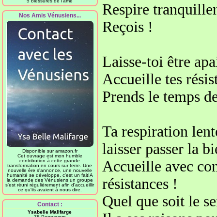
5 blessures de l'âme
Respire tranquill
Nos Amis Vénusiens...
Reçois !
Laisse-toi être apa
Accueille tes rési
Prends le temps de
Ta respiration len
laisser passer la b
Disponible sur amazon.fr
Cet ouvrage est mon humble
contribution à cette grande
Accueille avec com
transformation en cours sur terre. Une
nouvelle ère s'annonce, une nouvelle
humanité se développe, c'est un fait!A
résistances
!
la demande des Vénusiens un groupe
s'est réuni régulièrement afin d'accueillir
ce qu'ils avaient à nous dire.
Quel que soit le se
Contact :
Ysabelle Malifarge
78 Pennavern