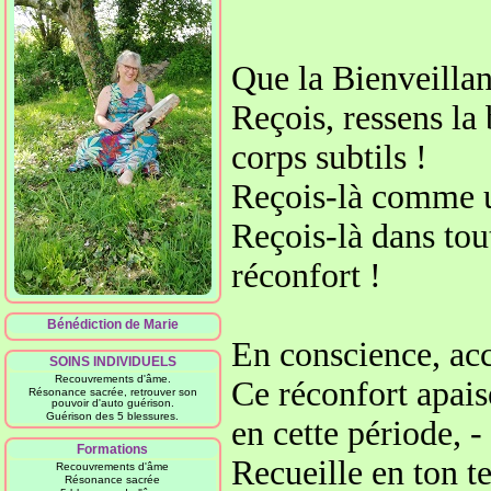
Que la Bienveillanc
Reçois, ressens
la
corps subtils
!
Reçois-là comme u
Reçois-là dans tout
réconfort
!
Bénédiction de Marie
En conscience, acc
SOINS INDIVIDUELS
Recouvrements d'âme.
Ce réconfort apais
Résonance sacrée, retrouver son
pouvoir d'auto guérison.
Guérison des 5 blessures.
en cette période, 
Formations
Recueille en ton 
Recouvrements d'âme
Résonance sacrée