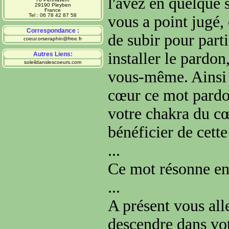
l'avez en quelque 
29190 Pleyben
France
Tel : 06 78 42 87 58
vous a point jugé, 
Correspondance :
de subir pour part
coeur.orseraphin@free.fr
installer le pardo
Autres Liens:
soleildanslescoeurs.com
vous-même. Ainsi 
cœur ce mot pardon 
votre chakra du cœ
bénéficier de cett
...
Ce mot résonne en
...
A présent vous all
descendre dans vot