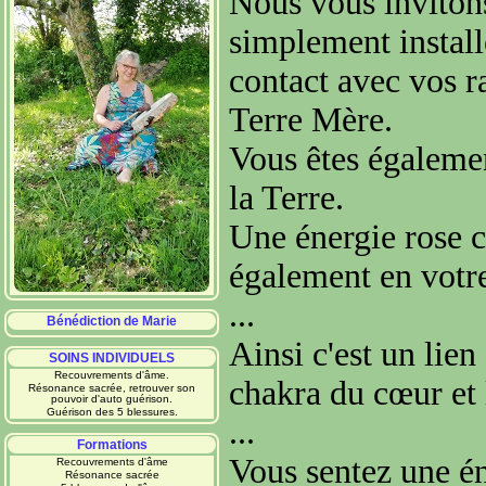
Nous vous invitons
simplement install
contact avec vos ra
Terre Mère.
Vous êtes égaleme
la Terre.
Une énergie rose c
également en votr
...
Bénédiction de Marie
Ainsi c'est un lien
SOINS INDIVIDUELS
Recouvrements d'âme.
chakra du cœur et 
Résonance sacrée, retrouver son
pouvoir d'auto guérison.
Guérison des 5 blessures.
...
Formations
Vous sentez une é
Recouvrements d'âme
Résonance sacrée