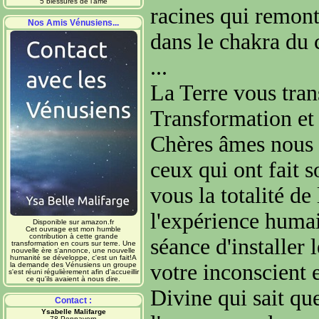
5 blessures de l'âme
racines qui remont
Nos Amis Vénusiens...
dans le chakra du 
...
La Terre vous tran
Transformation et
Chères âmes nous 
ceux qui ont fait s
vous la totalité de 
l'expérience humai
Disponible sur amazon.fr
Cet ouvrage est mon humble
contribution à cette grande
séance d'installer 
transformation en cours sur terre. Une
nouvelle ère s'annonce, une nouvelle
humanité se développe, c'est un fait!A
votre inconscient e
la demande des Vénusiens un groupe
s'est réuni régulièrement afin d'accueillir
ce qu'ils avaient à nous dire.
Divine qui sait qu
Contact :
Ysabelle Malifarge
78 Pennavern