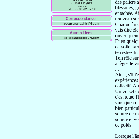
des paliers 
29190 Pleyben
France
blessures,
g
Tel : 06 78 42 87 58
entachée
. A
nouveau sur
Correspondance :
coeur.orseraphin@free.fr
Chaque âm
vais dire él
Autres Liens:
ouvert plei
soleildanslescoeurs.com
Et en quelqu
ce voile ka
terrestres h
Ton rôle sur
allèges
le v
...
Ainsi, s'il t
expériences 
collectif.
Auj
Universel qui
c'est toute 
vois que ce 
bien particu
source de 
source
et vo
ce poids.
...
Lorsque l'â