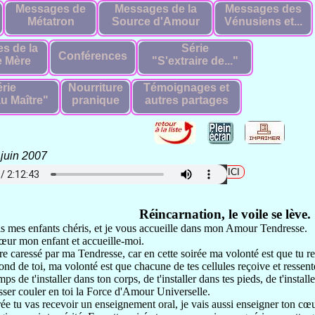
Messages de
Messages de la
Messages des
Métatron
Source d'Amour
Vénusiens et...
s de la
Série
Conférences
 Mère
"S'extraire de..."
rie
Nourriture
Témoignages et
u Maître"
pranique
autres partages
juin 2007
harger le fichier audio en format mp3 cliquez
Réincarnation, le voile se lève.
is mes
enfants chéris, et je
vous accueille dans mon Amour Tendresse.
œur mon enfant et accueille-moi.
tre caressé
par ma Tendresse,
car en cette soirée
ma volonté est que tu r
ond de toi, ma volonté
est que chacune de tes cellules
reçoive et resse
mps de t'installer
dans ton corps,
de t'installer dans tes pieds,
de t'install
sser couler en toi
la Force d'Amour Universelle.
rée tu vas recevoir
un enseignement oral,
je vais aussi enseigner ton cœ