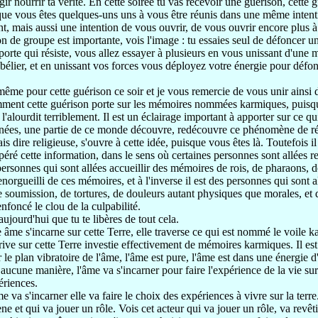
gir nourrir ta vérité.
En cette soirée tu vas recevoir
une guérison,
cette 
 que
vous êtes quelques-uns uns à vous être réunis
dans une même intent
t, mais aussi une intention
de vous ouvrir, de vous ouvrir
encore plus à
on de groupe est importante, vois l'image
: tu essaies seul de défoncer u
porte
qui résiste, vous allez essayer à plusieurs
en vous unissant d'une 
élier, et en
unissant vos forces vous déployez votre énergie pour
défon
 même pour cette guérison ce soir et
je vous remercie de vous unir ainsi 
ment cette guérison porte
sur les mémoires nommées karmiques,
puisqu
 l'alourdit terriblement.
Il est un éclairage important à apporter
sur ce qu
nées,
une partie de ce monde
découvre, redécouvre
ce phénomène de ré
ais dire religieuse,
s'ouvre à cette idée,
puisque vous êtes là. Toutefois
i
péré cette information,
dans le sens où
certaines personnes sont allées 
personnes
qui sont allées accueillir des mémoires de rois,
de pharaons, d
 enorgueilli de ces mémoires,
et à l'inverse il est des personnes qui sont 
e soumission,
de tortures, de douleurs autant
physiques que morales, et 
enfoncé le clou de la culpabilité.
 aujourd'hui
que tu te libères de tout cela.
 âme s'incarne
sur cette Terre, elle traverse ce qui est nommé le voile 
rive sur cette Terre investie
effectivement de mémoires karmiques.
Il es
r le plan vibratoire de l'âme,
l'âme est pure, l'âme est dans une énergie
d
 aucune manière,
l'âme va s'incarner pour faire l'expérience de la
vie sur
ériences.
me va s'incarner
elle va faire le choix des expériences à vivre
sur la terre
ène et qui va jouer
un rôle. Vois cet acteur qui va jouer un rôle, va
revêt