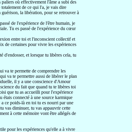
s paliers où
effectivement l'âme a subi des
e totalement de
ce qui l'a, je vais dire
a guérison,
la libération, pour se retrouver à
 passé de l'expérience
de l'être humain, je
ciale.
Tu es passé de l'expérience du cœur
xion entre toi et
l'inconscient collectif et
hoix de certaines
pour vivre les expériences
pté d'endosser,
et lorsque tu libères cela, tu
ui va te permette de comprendre
les
qui va te permettre aussi de libérer le plan
iduelle,
il y a une conscience d'Amour
onscience
du fait que quand tu te libères toi
oisi que tu as accueilli pour
l'expérience
tu étais connecté à une source karmique
y a ce poids-là en toi
tu es nourri par une
 tu
vas diminuer, tu vas appauvrir cette
ément à cette mémoire vont
être allégés de
 utile pour les expériences
qu'elle a à vivre