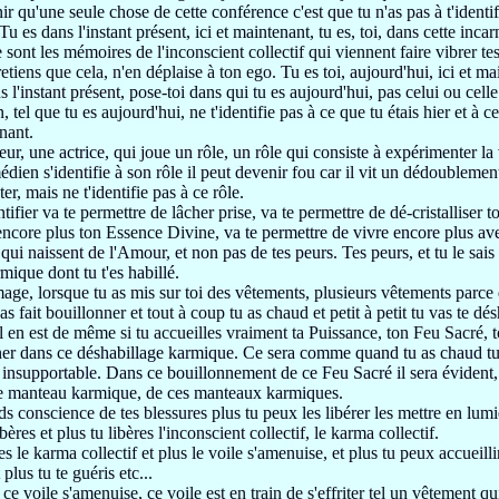
nir qu'une seule chose de cette conférence
c'est que tu n'as pas à t'identi
Tu es dans l'instant présent, ici et maintenant, tu es,
toi, dans cette inca
 sont les
mémoires de l'inconscient collectif
qui viennent faire vibrer te
etiens que cela, n'en déplaise à ton ego.
Tu es toi, aujourd'hui, ici et m
s l'instant présent,
pose-toi dans qui tu es aujourd'hui,
pas celui ou celle
, tel que tu es aujourd'hui,
ne t'identifie pas à ce que tu étais
hier et à c
enant.
eur, une actrice,
qui joue un rôle, un rôle
qui consiste à expérimenter la 
édien
s'identifie à son rôle il peut devenir fou car il vit un dédoubleme
ter,
mais ne t'identifie pas à ce rôle.
ntifier va te permettre
de lâcher prise, va te permettre de dé-cristalliser
t
 encore plus ton Essence Divine,
va te permettre de vivre encore plus 
 qui naissent de l'Amour,
et non pas de tes peurs.
Tes peurs, et tu le sai
ique dont tu t'es habillé.
mage, lorsque tu as
mis sur toi des vêtements, plusieurs vêtements parce 
'as fait
bouillonner et tout à coup tu as chaud et petit à petit tu vas te dé
Il en est de même
si tu accueilles vraiment ta Puissance, ton Feu Sacré,
er dans ce déshabillage
karmique.
Ce sera comme quand tu as chaud
t
 insupportable.
Dans ce bouillonnement de ce Feu Sacré il
sera évident,
e manteau karmique, de ces manteaux karmiques.
ds conscience de tes blessures
plus tu peux les libérer les mettre en lumi
ibères et plus tu
libères l'inconscient collectif, le karma collectif.
es le karma collectif et plus le voile s'amenuise, et plus
tu peux accueilli
 plus tu te guéris etc...
ce voile s'amenuise, ce voile
est en train de s'effriter tel
un vêtement qui