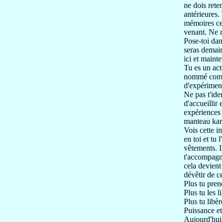
ne dois rete
antérieures.
mémoires ce
venant.
Ne r
Pose-toi dan
seras demain
ici et maint
Tu es un act
nommé com
d'expérimen
Ne pas t'ide
d'accueillir
expériences
manteau karm
Vois cette i
en toi et tu l
vêtements. 
t'accompagn
cela devient
dévêtir
de c
Plus tu pren
Plus tu les l
Plus tu
libèr
Puissance
et
Aujourd'hui 