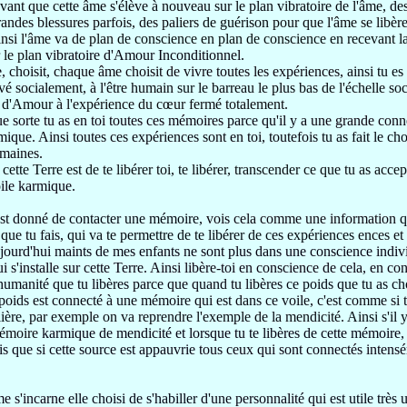
avant que cette âme s'élève à nouveau sur le plan vibratoire de l'âme, de
randes blessures parfois, des paliers
de guérison
pour que l'âme se libèr
insi l'âme va de plan
de conscience en plan de conscience en recevant l
 le plan
vibratoire d'Amour Inconditionnel.
e,
choisit,
chaque âme choisit de vivre toutes les expériences,
ainsi
tu es
evé socialement, à l'être humain
sur le
barreau le plus bas de l'échelle so
n d'Amour
à l'expérience du cœur fermé totalement.
e sorte tu as en toi toutes ces mémoires
parce qu'il y a
une grande conne
rmique.
Ainsi toutes ces expériences sont en toi, toutefois
tu as fait le c
umaines.
 cette Terre est de
te libérer toi, te libérer, transcender ce que tu as acce
oile karmique.
'est donné
de contacter une mémoire,
vois cela comme une information
q
que tu fais,
qui va te permettre de te libérer de ces expériences
ences et 
ourd'hui maints de mes enfants ne sont plus dans une conscience indi
v
 s'installe sur cette Terre.
Ainsi libère-toi en conscience de cela, en c
l'humanité que tu libères
parce que quand tu libères
ce poids que tu as ch
poids est connecté à une mémoire qui est dans ce voile,
c'est comme si 
lière,
par exemple on va reprendre l'exemple de la mendicité.
Ainsi s'il 
mémoire
karmique de mendicité et lorsque tu te libères
de cette mémoire,
is que si cette source est appauvrie
tous ceux qui sont connectés intens
me s'incarne
elle choisi de s'habiller
d'une personnalité qui
est utile très