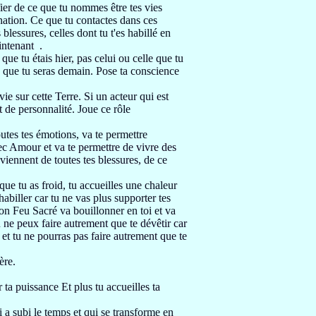
fier
de ce que tu nommes être tes vies
rnation.
Ce que tu contactes dans ces
s blessures,
celles dont tu t'es habillé en
aintenant
.
 que tu étais hier, pas celui ou celle
que tu
e que tu seras demain.
Pose ta conscience
vie sur cette Terre.
Si un acteur qui est
nt de
personnalité.
Joue ce rôle
outes tes émotions,
va te permettre
avec Amour
et va te permettre de vivre des
s viennent de toutes tes blessures,
de ce
que tu as froid,
tu accueilles une chaleur
shabiller car tu ne vas plus supporter
tes
ton Feu Sacré va bouillonner en toi et va
u ne peux faire autrement que te dévêtir car
 et tu ne pourras pas faire autrement que te
ère.
r ta puissance Et plus tu accueilles ta
 a subi le temps et qui
se transforme en