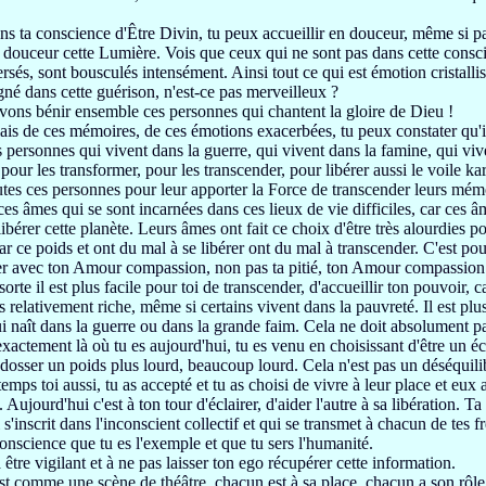
ans ta conscience d'Être Divin,
tu peux accueillir en douceur, même si p
n douceur cette Lumière.
Vois que ceux qui ne sont pas dans cette cons
ersés, sont
bousculés intensément.
Ainsi tout ce qui est émotion cristalli
né dans cette guérison,
n'est-ce pas merveilleux ?
vons bénir ensemble ces personnes qui chantent la gloire
de Dieu !
lais de ces mémoires, de ces émotions exacerbées,
tu peux constater qu'i
 personnes qui vivent dans la guerre,
qui vivent dans la famine, qui viv
pour les transformer,
pour les transcender, pour libérer aussi le voile
ka
utes ces personnes
pour leur apporter la Force de transcender leurs
mémo
ces âmes qui se sont incarnées dans ces lieux de vie
difficiles, car ces 
libérer
cette planète.
Leurs âmes ont fait ce choix d'être très
alourdies pou
ar ce poids et ont du mal à se libérer
ont du mal à transcender. C'est pou
r avec ton Amour compassion,
non pas ta pitié, ton Amour compassion
sorte
il est plus facile pour toi de transcender,
d'accueillir ton pouvoir, 
s relativement riche,
même si certains vivent dans la pauvreté.
Il est pl
i naît dans la guerre
ou dans la grande faim.
Cela ne doit absolument pa
 exactement
là où tu es aujourd'hui, tu es venu
en choisissant d'être un é
ndosser
un poids plus lourd, beaucoup lourd.
Cela n'est pas un déséquilib
temps toi aussi, tu as accepté et tu as choisi
de vivre à leur place et eux
.
Aujourd'hui c'est à ton tour d'éclairer,
d'aider l'autre à
sa libération. T
a
s'inscrit dans l'inconscient collectif
et qui
se transmet à chacun de tes f
conscience que tu es l'exemple et que tu sers
l'humanité.
à
être vigilant et à ne pas laisser ton ego récupérer cette information.
t comme une scène de théâtre,
chacun est à sa place, chacun a son rôle 