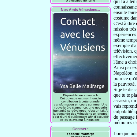
5 blessures de l'âme
qu'il a à teni
connaissanc
Nos Amis Vénusiens...
ensuite fair
costume
dan
C'est à dire
mission très
expériences
même temps 
exemple d'a
télévision,
q
effectiveme
l'âme a cho
Ainsi par e
Napoléon,
e
pour ce qu'i
la pauvreté,
Si je te dis 
que tu te pl
Disponible sur amazon.fr
Cet ouvrage est mon humble
assassin, un
contribution à cette grande
transformation en cours sur terre. Une
vais reprend
nouvelle ère s'annonce, une nouvelle
humanité se développe, c'est un fait!A
culpabilité 
la demande des Vénusiens un groupe
du passage i
s'est réuni régulièrement afin d'accueillir
ce qu'ils avaient à nous dire.
mémoires c'e
Contact :
Lorsque une
Ysabelle Malifarge
78 Pennavern