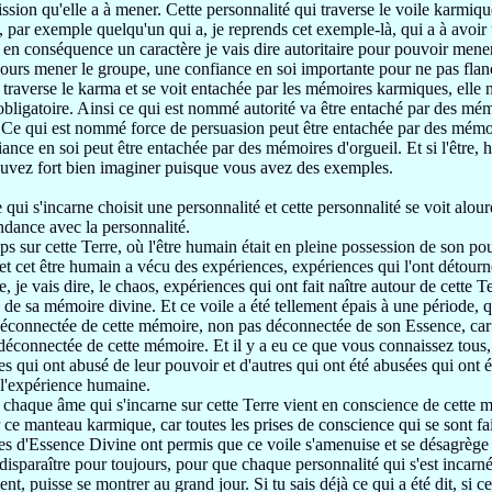
ission qu'elle a à mener.
Cette personnalité qui traverse
le voile karmiq
é,
par exemple
quelqu'un qui a, je reprends cet exemple-là,
qui a à avoir
é
en conséquence
un caractère je vais dire autoritaire
pour pouvoir mene
jours
mener le groupe, une confiance en soi importante pour ne pas fla
 traverse le karma et se voit
entachée par les mémoires karmiques,
elle 
bligatoire.
Ainsi ce qui est nommé autorité va être
entaché par des mémo
.
Ce qui est nommé force de persuasion peut être entachée par
des mémoi
iance en soi peut être entachée
par des mémoires d'orgueil.
Et si l'être,
ouvez
fort bien imaginer puisque vous avez des exemples.
qui s'incarne choisit une personnalité
et cette personnalité se voit al
dance avec la personnalité.
mps sur cette Terre, où l'être humain
était en pleine possession de son po
et cet être humain a vécu des expériences,
expériences qui l'ont détour
re, je vais dire,
le chaos, expériences
qui ont fait naître autour de cette T
é de sa mémoire divine.
Et ce voile a été tellement épais à une période,
déco
nnectée de cette mémoire, non pas déconnectée de son Essence, ca
 déconnectée de cette mémoire.
Et il y a eu ce que vous connaissez tous
es qui ont
abusé de leur pouvoir et d'autres qui ont été abusées
qui ont 
 l'expérience humaine.
chaque âme qui s'incarne sur cette Terre vient
en conscience de
cette m
r ce manteau karmique, car toutes les
prises de conscience qui se sont fai
es d'Essence Divine
ont permis que ce voile s'amenuise et
se désagrège p
disparaître pour toujours,
pour que chaque personnalité qui s'est incarn
ent, puisse se montrer au grand jour.
Si tu sais déjà ce qui a été dit,
si c