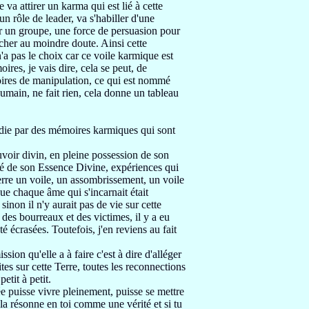
ue va
attirer un karma
qui est lié à cette
 un rôle de leader,
va s'habiller d'une
r un groupe,
une force de persuasion pour
ncher
au moindre doute.
Ainsi cette
n'a pas le choix car ce voile karmique est
ires, je vais dire, cela se peut,
de
res de manipulation,
ce qui est nommé
 humain,
ne fait rien, cela donne un tableau
ourdie par des mémoires karmiques
qui sont
uvoir divin,
en pleine possession de son
né de son
Essence Divine, expériences qui
erre un voile,
un assombrissement, un
voile
 que
chaque âme qui s'incarnait était
r sinon
il n'y aurait pas de vie sur cette
,
des bourreaux et des victimes, il y a eu
été écrasées.
Toutefois, j'en reviens au fait
ission qu'elle a à faire c'est à dire d'alléger
tes sur cette Terre, toutes
les reconnections
etit à petit.
ée puisse vivre
pleinement,
puisse se mettre
ela résonne en toi comme une vérité
et si tu