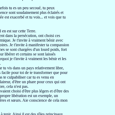
arfois tu es un peu
secoué, tu peux
cience sont soudainement
plus éclairés et
sée est exacerbé et
tu vois..
. et vois que
tu
l en est sur cette Terre.
ent dans la persécution,
ont choisi
ces
rmique.
Je t'invite à vraiment bénir avec
ires.
Je t'invite à manifester ta compassion
âmes se sont chargées
d'un lourd poids, fort
r libérer et certains se sont laissés
rquoi je t'invite à vraiment
les bénir et les
.
car tu vis dans un
pays relativement libre,
us facile pour toi de te transformer
que pour
s te culpabiliser
car tu es venu en
claireur, d'être un phare pour ceux qui ont
re, cela n'est pas.
avaient choisi d'être plus légers et d'être des
 propre libération est un exemple,
un
rères et sœurs.
Aie conscience de cela mon
à tenir.
Ainsi il est des rôles principaux