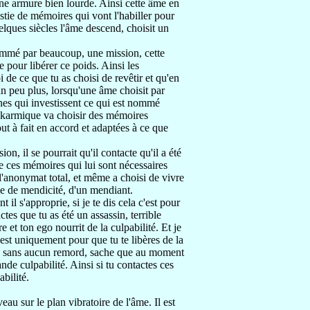
 une armure bien
lourde.
Ainsi cette âme en
estie de mémoires
qui vont l'habiller
pour
elques siècles
l'âme descend, choisit un
nommé
par beaucoup, une mission,
cette
ue
pour libérer ce poids.
Ainsi les
toi de ce que tu as choisi de
revêtir et qu'en
un peu plus,
lorsqu'une âme choisit par
nnes qui
investissent ce qui est nommé
karmique va choisir
des mémoires
out à fait en accord et adaptées
à ce que
ssion,
il se pourrait qu'il contacte qu'il a été
de ces mémoires qui lui sont nécessaires
'anonymat total, et même a choisi de vivre
le de mendicité,
d'un mendiant.
nt il s'approprie,
si je te dis cela c'est pour
ctes que tu as été
un assassin,
terrible
e et ton ego nourrit
de la culpabilité.
Et je
a est uniquement pour que
tu te libères de la
e sans aucun remord, sache que au moment
nde culpabilité. Ainsi
si tu contactes ces
abilité.
eau sur le plan vibratoire de l'âme.
Il est