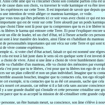
r.
Ainsi cette âme qui va s'incarner choisi
son costume
parfois cela est
e de cause
dans son choix, va
traverser le voile karmique et va
être inv
e les expériences
sur cette Terre.
Il est important de savoir que depuis
qu
s une intention de venir
alléger ce manteau karmique, ce voile.
 que vous tous qui êtes présents ici ce soir
vous avez choisi ce qui est 
 importante qui est de venir
sur cette Terre alourdi par un poids karmiq
 que choisi l'âme sont
là pour que tu comprennes
que tu es à te libérer 
tu libères
le karma qui entoure cette Terre.
Et pour t'expliquer encore 
voir
un rôle de leader,
tel un chef d'état,
tel à l'heure actuelle ces perso
ui sont à leur manière des leaders,
ainsi l'âme en s'habillant
du manteau 
nt de
personnalités importantes qui ont vécu sur cette Terre
et qui sont t
isi de vivre comme
expérience.
xemple
si..
si votre chef d'état actuel, faisait ce qui est nommé une régre
t cela est tout à fait juste
dans le sens où en quelque sorte il est investi 
l a choisi de vivre.
Ainsi
si une âme a choisi de vivre humblement dans l
 elle va s'habiller d'un manteau,
elle va choisir des mémoires par exemp
cela c'est pour que tu te libères,
c'est pour que tu libères ton ego de ce do
aces sur un
plan collectif et non un plan individuel.
Imagine que tu conta
 terrible assassin boucher,
imagine que tu contactes cela,
ton ego récupèr
re cet exemple, si tu contactes que tu as été
cet assassin, sache que cel
qu'a nourri cet assassin,
car même si il a fait cela
sans aucune conscienc
l y a une grande dualité qui s'installe
et cette personne cristallise
une gra
st parce que tu as accepté la mission
de dé-cristalliser cette grande culp
 personne, un être humain
meurt
, sa conscience, son âme s'élève
à nouv