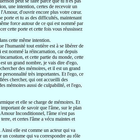
guérison
peut se faire
parce que tu n'es pas
ion,
une intention, certes
de recevoir un
 l'Amour, d'ouvrir encore plus votre cœur.
ne porte et tu
as des difficultés, maintenant
même force autour
de ce qui est nommé par
cer cette porte et cette fois vous réussissez
dans cette même intention.
e l'humanité tout entière est à se libérer
de
i est nommé la réincarnation,
car depuis
incarnation,
et cette partie du monde, cette
l est un grand nombre, je vais dire d'ego,
rechercher
des mémoires, et il est un grand
e personnalité très importantes. E
t l'ego, ce
allées chercher,
qui ont accueilli des
des mémoires aussi de culpabilité
, et l'ego,
karmique et elle se charge de
mémoires.
Et
t important de savoir que
l'âme, sur le plan
'Amour Inconditionnel, l'âme n'est pas
 terre, et certes l'âme a vécu maintes et
. Ainsi elle est
comme un acteur qui va
ir un costume
qui va correspondre au rôle