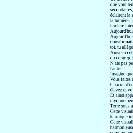
que vont ten
secondaires, 
éclairent
la 
la lumière. J
lumière inte
Aujourd'hui
Aujourd'hui 
transformati
toi,
tu allèg
Ainsi en cet
du cœur qu
N'aie pas pe
l'autre.
Imagine que
Vous faites 
Chacun d'en
élevez et vo
Et ainsi app
rayonnement
Terre sous u
Cette visual
karmique ind
Cette visual
harmonieuse 
comprennes 