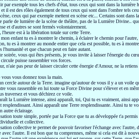
ir par exemple tous les chefs d'état, tous ceux qui sont
dans la lumière 
et il est des
rôles également de tous ceux qui sont dans l'ombre tels
ceu
scène, ceux qui par exemple mettent en scène etc...
Certains sont dans la
e parle de lumière de la scène de théâtre, pas de la Lumière
Divine..
qu
nse et d'autres
se sont fermés volontairement.
, l'heure
est à la libération totale sur cette Terre.
mon enfant tu es à montrer le chemin, à éclairer
le chemin pour l'autre,
on, tu es à montrer au monde entier que cela est possible,
tu es à montr
es l'humanité
et que chacun peut en faire autant.
te soirée, vous qui êtes présents,
je vous invite à laisser
l'énergie du cœu
i
circule puisse rassembler vos forces.
ur, n'aie pas peur de laisser
circuler cette énergie d'Amour, ne la retiens
 vous vous donnez tous la main.
un cercle autour de la Terre.
imagine qu'autour de vous
il y a un voile 
tre vous
rassemble en lui toute sa Force Divine
pour s'élever et en mêm
us traversez et vous déchirez
ce voile.
araît la Lumière
intense,
ainsi apparaît,
toi, Qui tu es vraiment, ainsi app
 resplendissant. Ainsi
apparaît une Terre resplendissante. Ainsi tu te voi
n autre éclairage.
isation toute simple, portée
par la Force que tu as développée t'a permis
ividuelle et collective.
isation collective te permet
de pouvoir
favoriser l'échange avec l'autre,
d
avec l'autre.
Il est bon que tu comprennes, même si cela est
dit à nouv
que l'autre
vit une expérience qui lui est propre,
sur cette Terre,
que l'au