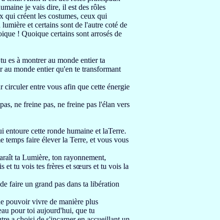
humaine je vais dire,
il est des rôles
x qui créent les costumes, ceux qui
 lumière et certains sont de l'autre coté de
oique !
Quoique certains sont arrosés de
 tu es à montrer
au monde entier ta
er au monde entier qu'en te transformant
r circuler entre vous
afin que cette énergie
 pas,
ne freine pas, ne freine pas l'élan vers
qui entoure cette ronde humaine et laTerre.
e temps faire élever la Terre,
et vous vous
araît
ta Lumière, ton rayonnement,
s et tu vois tes frères et sœurs
et tu vois la
 de faire
un grand pas dans ta libération
e pouvoir vivre de manière plus
eau pour toi aujourd'hui, que tu
tre a choisi de s'incarner
en accueillant un