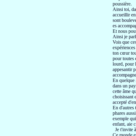
poussière.
Ainsi toi, d
accueillir e
sont boulev
es accompag
Et nous pou
Ainsi je par
Vois
que ces
expériences 
ton cœur
to
pour toutes 
lourd, pour 
appesantir p
accompagne
En quelque 
dans
un pay
cette âme qu
choisissant
accepté d'e
En d'autres 
phares aussi
exemple qui 
enfant, aie 
Je t'invite 
Ce monde es