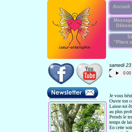
Accueil
Message
Déesse
Sé
"Place a
samedi 23 
Pour téléc
Je vous bén
Ouvre ton c
Laisse-toi ê
au plus
prof
Prends le te
temps de lai
En cette soi