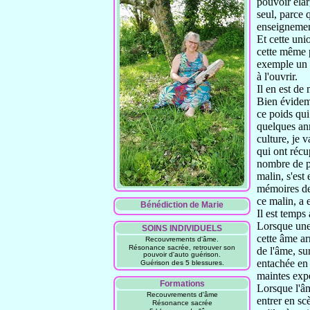
pouvoir
élar
seul, parce
enseignemen
Et cette uni
cette même 
exemple un b
à l'ouvrir.
Il en est de
Bien évidem
ce poids
qui
quelques
an
culture, je v
qui ont récu
nombre de 
malin,
s'est
mémoires d
ce malin,
a 
Bénédiction de Marie
Il est temps
Lorsque une
SOINS INDIVIDUELS
cette âme ar
Recouvrements d'âme.
Résonance sacrée, retrouver son
de l'âme, su
pouvoir d'auto guérison.
entachée
en
Guérison des 5 blessures.
maintes
exp
Formations
Lorsque l'â
Recouvrements d'âme
entrer en sc
Résonance sacrée