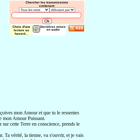
Chercher les transmissions
contenant:
Choix d'une
Dernières mises
en audio
lecture au
hasard...
eçoives
mon Amour et que tu le ressentes
nte mon Amour Puissant.
er sur cette Terre
en conscience,
prends le
ur.
Ta vérité, la tienne, va s'ouvrir,
et je vais