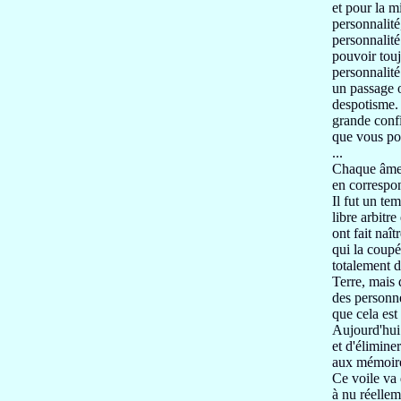
et pour la m
personnalit
personnalit
pouvoir tou
personnalité
un passage o
despotisme
grande conf
que vous p
...
Chaque âme 
en correspon
Il fut un te
libre arbitre
ont fait naît
qui la coup
totalement 
Terre, mais
des personn
que cela est
Aujourd'hui 
et d'élimine
aux mémoir
Ce voile va 
à nu réellem