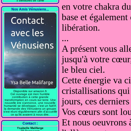
5 blessures de l'âme
en votre chakra du
Nos Amis Vénusiens...
base et également 
libération.
...
A présent vous all
jusqu'à votre cœur
le bleu ciel.
Cette énergie va ci
cristallisations qu
Disponible sur amazon.fr
Cet ouvrage est mon humble
contribution à cette grande
jours, ces derniers
transformation en cours sur terre. Une
nouvelle ère s'annonce, une nouvelle
humanité se développe, c'est un fait!A
Vos cœurs sont lo
la demande des Vénusiens un groupe
s'est réuni régulièrement afin d'accueillir
ce qu'ils avaient à nous dire.
Et nous oeuvrons à
Contact :
Ysabelle Malifarge
78 Pennavern