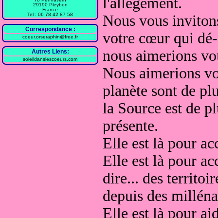
l'allègement.
29190 Pleyben
France
Tel : 06 78 42 87 58
Nous vous invitons
Correspondance :
votre cœur qui dé-c
coeur.orseraphin@free.fr
nous aimerions vo
Autres Liens:
soleildanslescoeurs.com
Nous aimerions vou
planète sont de plu
la Source est de pl
présente.
Elle est là pour a
Elle est là pour a
dire... des territo
depuis des milléna
Elle est là pour ai