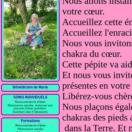
Nous allons install
votre cœur.
Accueillez cette é
Accueillez l'enra
Nous vous invitons
chakra du cœur.
Cette pépite va aid
Et nous vous invit
présentes en votre
Bénédiction de Marie
Libérez-vous chèr
SOINS INDIVIDUELS
Recouvrements d'âme.
Nous plaçons égal
Résonance sacrée, retrouver son
pouvoir d'auto guérison.
Guérison des 5 blessures.
chakras des pieds a
Formations
dans la Terre. Et 
Recouvrements d'âme
Résonance sacrée