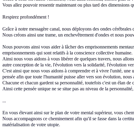
Vous allez pouvoir ressentir maintenant ou plus tard
des dimensions q
Respirez profondément !
Grâce à notre messagère canal, nous déployons
des ondes cérébrales 
Nous créons ainsi
une trame, un enchevêtrement d'ondes
et nous pouv
Nous pouvons ainsi vous aider à lâcher
des emprisonnements mentau
emprisonnements qui sont
relatifs à la conscience collective
humaine
.
Ainsi nous vous aidons à vous libérer de
quelques travers, nous allons
autre conception de la vie
, l'évolution vers la solidarité
, l'évolution ve
C'est ainsi que nous vous aidons à comprendre et à
vivre l'unité,
une u
pensée afin que
toute l'humanité puisse aller vers
son évolution, nous 
Chacune et chacun gardent sa personnalité
, toutefois c'est un
élan de 
Ainsi cette pensée unique ne se situe pas
au niveau de la personnalité, 
...
En vous élevant ainsi sur le plan de
votre mental supérieur, vous che
Nous accompagnons ce cheminement afin qu'il
se fasse dans la certitu
matérialisation de votre utopie.