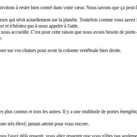
nvitons à rester
bien centré dans votre cœur. Nous savons que ça peut ê
eur
s qui sévit actuellement sur la planète. Toutefois comme vous savez 
 et n'hésitez pas à nous appeler à l'aide.
à nous accueillir. C'est pour cette raison que nous avons besoin
de porte-
e
.
sser sur vos chaises pour avoir la colonne vertébrale bien droite.
les plus connus
et tous les autres. Il y a une multitude
de portes énergéti
oire très élevé, jamais atteint pour vous
encore.
ous l'avez déjà ressenti,
vous allez ressentir que vous n'êtes pas seulem