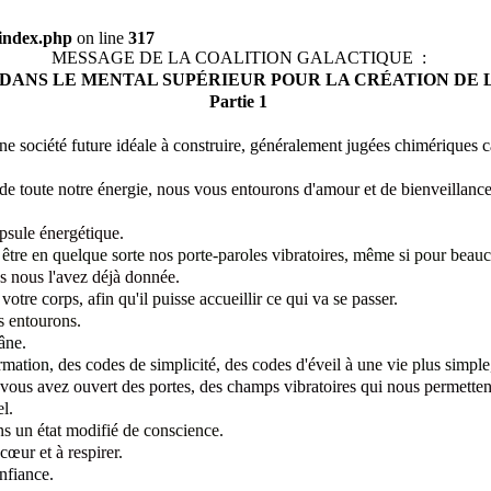
index.php
on line
317
MESSAGE DE LA COALITION GALACTIQUE :
 DANS LE MENTAL SUPÉRIEUR POUR LA CRÉATION DE 
Partie 1
une société future idéale à construire, généralement jugées chimériques c
de toute notre énergie,
nous vous entourons d'amour et de bienveillance
psule énergétique.
 être en quelque sorte nos porte-paroles
vibratoires,
même si pour beaucou
s nous l'avez déjà donnée.
votre corps, afin qu'il puisse accueillir ce qui va se passer.
s entourons.
âne.
rmation,
des codes de simplicité,
des codes d'éveil à une vie
plus simpl
vous avez ouvert des portes, des champs vibratoires qui nous permetten
el
.
ans un état modifié de conscience.
e cœur
et à respirer
.
onfiance.