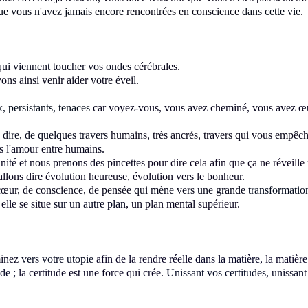
ue vous n'avez jamais encore
rencontrées en conscience
dans cette vie
.
qui viennent toucher vos ondes
cérébrales.
ons ainsi venir aider votre éveil.
x
, persistants, tenaces
car voyez-vous, vous avez cheminé, vous avez œuvr
 dire, de quelques travers
humains, très ancrés, travers qui vous empêche
rs l'amour entre humains.
nité et nous prenons des pincettes
pour dire cela afin que ça ne réveille
allons dire évolution heureuse, évolution vers le bonheur
.
cœur, de conscience, de pensée
qui mène vers une grande
transformatio
elle se situe
sur un autre plan
, un plan mental supérieur.
minez
vers votre utopie
afin de la rendre réelle
dans la matière,
la matière
de ;
la certitude est une force qui crée.
Unissant vos certitudes
, unissant