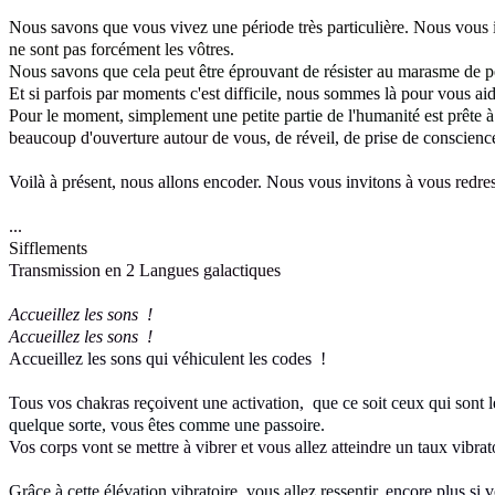
Nous savons que vous vivez une période très particulière. Nous vous i
ne sont pas forcément les vôtres
.
Nous savons que cela peut
être éprouvant de résister
au marasme de p
Et si parfois par moments c'est difficile,
nous sommes là pour vous aider
Pour le moment, simplement une petite
partie de l'humanité est prête 
beaucoup d'ouverture autour de vous
, de réveil, de prise de conscienc
Voilà à présent, nous allons encoder. Nous vous invitons
à vous
redre
...
Sifflements
Transmission en 2 Langues galactiques
Accueillez les sons !
Accueillez les sons !
Accueillez les sons qui véhiculent les codes !
Tous vos chakras reçoivent une activation,
que ce soit ceux qui sont 
quelque sorte, vous êtes comme une passoire.
Vos corps vont se mettre à vibrer et vous allez atteindre un
taux vibrat
Grâce à cette élévation vibratoire, vous allez ressentir,
encore plus si v