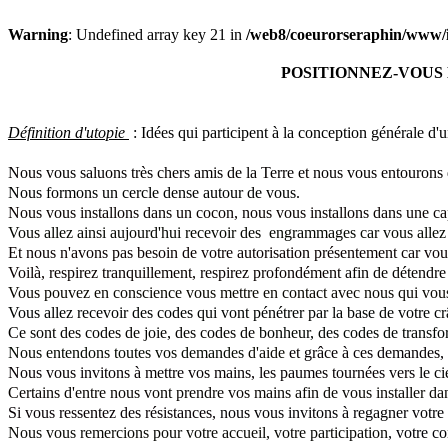
Warning
: Undefined array key 21 in
/web8/coeurorseraphin/www/
POSITIONNEZ-VOUS
Définition d'utopie
: Idées qui participent à la conception générale d'
Nous vous saluons très chers amis de la Terre et nous vous entourons 
Nous formons un cercle dense autour de vous.
Nous vous installons dans un cocon, nous vous installons dans une ca
Vous allez ainsi aujourd'hui recevoir des engrammages
car vous allez
Et nous n'avons pas besoin de votre autorisation présentement car vou
Voilà, respirez tranquillement, respirez profondément
afin de détendre 
Vous pouvez en conscience vous mettre en contact avec nous qui vou
Vous allez recevoir des codes qui vont pénétrer par la base de votre cr
Ce sont des codes de joie, des codes de
bonheur, des codes de transfo
Nous entendons toutes vos demandes
d'aide
et grâce à ces demandes, 
Nous vous invitons à mettre vos mains, les paumes tournées vers
le ci
Certains d'entre nous vont prendre vos mains
afin de vous installer d
Si vous ressentez des résistances,
nous vous invitons à regagner votr
Nous vous remercions pour votre accueil, votre participation
, votre c