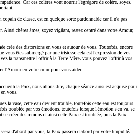
 impatience. Car ces colères vont nourrir l'égrégore de colère, soyez
portant.
n copain de classe, est en quelque sorte pardonnable car il n'a pas
ur. Ainsi chères âmes, soyez vigilant, restez centré dans votre Amour,
imée crée des distorsions en vous et autour de vous. Toutefois, encore
sque vous êtes submergé par une tristesse cela est l'expression de vos
z la transmettre l'offrir à la Terre Mère, vous pouvez l'offrir à vos
eler l'Amour en votre cœur pour vous aider.
cueilli la Paix, nous allons dire, chaque séance ainsi est acquise pour
x en vous.
z la vase, cette eau devient trouble, toutefois cette eau est toujours
fois troublée par vos émotions, toutefois lorsque l'émotion s'en va, se
t se créer des remous et ainsi cette Paix est troublée, puis la Paix
passera d'abord par vous, la Paix passera d'abord par votre limpidité.