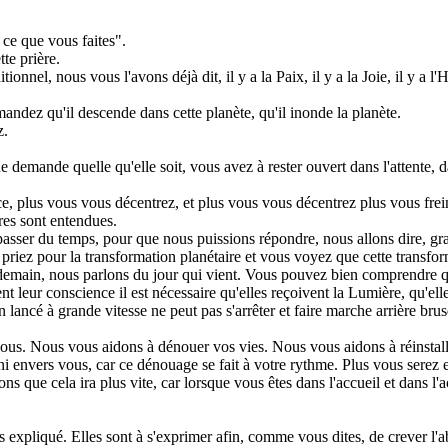
ce que vous faites".
te prière.
el, nous vous l'avons déjà dit, il y a la Paix, il y a la Joie, il y a l'Har
dez qu'il descende dans cette planète, qu'il inonde la planète.
z.
emande quelle qu'elle soit, vous avez à rester ouvert dans l'attente, d
 plus vous vous décentrez, et plus vous vous décentrez plus vous freine
res sont entendues.
er passer du temps, pour que nous puissions répondre, nous allons dire, 
ez pour la transformation planétaire et vous voyez que cette transform
demain, nous parlons du jour qui vient. Vous pouvez bien comprendre qu
leur conscience il est nécessaire qu'elles reçoivent la Lumière, qu'ell
lancé à grande vitesse ne peut pas s'arrêter et faire marche arrière bru
us. Nous vous aidons à dénouer vos vies. Nous vous aidons à réinstaller
i envers vous, car ce dénouage se fait à votre rythme. Plus vous serez e
ns que cela ira plus vite, car lorsque vous êtes dans l'accueil et dans l'
ns expliqué. Elles sont à s'exprimer afin, comme vous dites, de crever l'