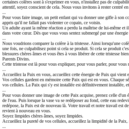
certaines colères sont à s'exprimer en vous, n'installez pas de culpabil
attentif, soyez conscient de cela. Nous vous invitons à rester centré en 
...
Pour vous faire image, un petit enfant qui va donner une gifle à son co
appris qu'il ne fallait pas violenter ce copain, ce voisin.
Un adulte ayant la même réaction a perdu la maîtrise de lui-même et il 
dans votre cœur. Dès que vous vous sentez submergé par une énergie d
...
Nous voudrions comparer la colère à la tristesse. Ainsi lorsqu'une colè
une fois, ne culpabilisez point si cela se produit. Si cela se produit c
blessures chères âmes et vous êtes à vous libérer de cette tristesse bi
Parents Divins.
Cette tristesse est là pour vous expliquer, pour vous parler, pour vou
...
Accueillez la Paix en vous, accueillez cette énergie de Paix qui vient 
Vos cellules gardent en mémoire cette Paix qui est en vous. Chaque séa
vos cellules. La Paix qui s'y est installée est définitivement installée, e
...
Pour vous donner une image de cette Paix acquise, prenez celle d'un éta
de l'eau. Puis lorsque la vase va se redéposer au fond, cette eau redevi
redépose, la Paix est de nouveau là. Votre travail et notre travail est d
revient à nouveau en vous.
Soyez limpides chères âmes, soyez limpides.
Accueillez la pureté de vos cellules, accueillez la limpidité de la Paix,
...