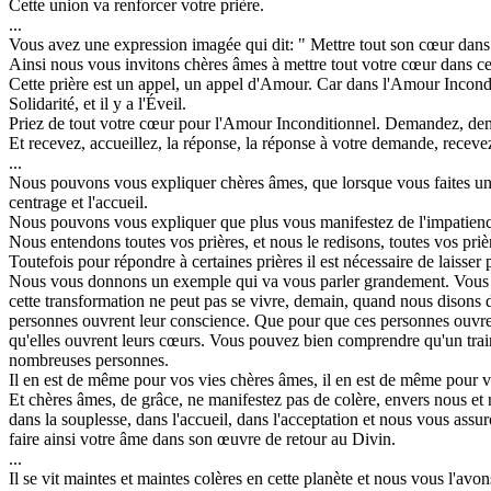
Cette union va renforcer votre prière.
...
Vous avez une expression imagée qui dit: " Mettre tout son cœur dans 
Ainsi nous vous invitons chères âmes à mettre tout votre cœur dans cet
Cette prière est un appel, un appel d'Amour. Car dans l'Amour Inconditionn
Solidarité, et il y a l'Éveil.
Priez de tout votre cœur pour l'Amour Inconditionnel. Demandez, deman
Et recevez, accueillez, la réponse, la réponse à votre demande, receve
...
Nous pouvons vous expliquer chères âmes, que lorsque vous faites une d
centrage et l'accueil.
Nous pouvons vous expliquer que plus vous manifestez de l'impatience,
Nous entendons toutes vos prières, et nous le redisons, toutes vos priè
Toutefois pour répondre à certaines prières il est nécessaire de laiss
Nous vous donnons un exemple qui va vous parler grandement. Vous pri
cette transformation ne peut pas se vivre, demain, quand nous disons 
personnes ouvrent leur conscience. Que pour que ces personnes ouvrent 
qu'elles ouvrent leurs cœurs. Vous pouvez bien comprendre qu'un train 
nombreuses personnes.
Il en est de même pour vos vies chères âmes, il en est de même pour vo
Et chères âmes, de grâce, ne manifestez pas de colère, envers nous et n
dans la souplesse, dans l'accueil, dans l'acceptation et nous vous assuro
faire ainsi votre âme dans son œuvre de retour au Divin.
...
Il se vit maintes et maintes colères en cette planète et nous vous l'avo