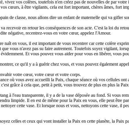
ité, vivez vos colères, toutefois n'en créez pas de nouvelles de par votre
vos cœurs, à être vigilants, cela est fort important, chères âmes, fort im
pain de classe, nous allons dire un enfant de maternelle qui va gifler so
va recevoir en retour les conséquences de son acte. C'est la loi du reto
ite négative, recentrez-vous en votre cœur, appelez l'Amour.
re naît en vous, il est important de vous recentrer car cette colère expr
'est que vous n'avez pas su faire autrement. Toutefois soyez vigilant, lor
en évidemment. Et vous pouvez vous aider pour vous en libérer, vous pouve
s montrer, ce qu'il y a à guérir chez vous, et vous pouvez également app
envahir votre cœur, votre cœur et votre corps.
nce où vous avez accueilli la Paix, chaque séance où vos cellules ont ac
t c'est grâce à cela que, petit à petit, vous trouvez de plus en plus la Pai
ng à l'eau transparente, il y a de la vase déposée au fond. Si vous remue
endra limpide. Il en est de même pour la Paix en vous, elle peut être par
e nettoyer cette vase. Et lorsque nous et vous, nettoyons cette vase, il peu
 soyez celles et ceux qui vont installer la Paix en cette planète, la Paix 