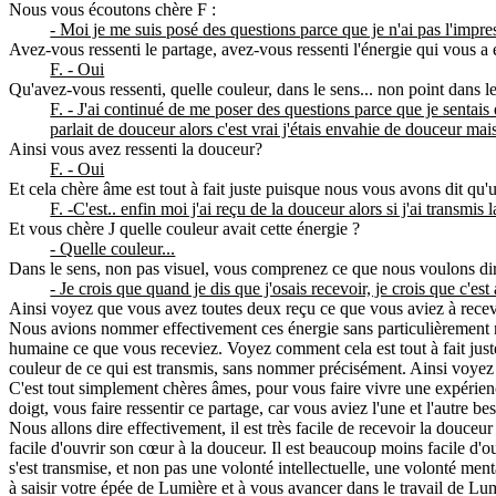
Nous vous écoutons chère F :
- Moi je me suis posé des questions parce que je n'ai pas l'impre
Avez-vous ressenti le partage, avez-vous ressenti l'énergie qui vous a 
F. - Oui
Qu'avez-vous ressenti, quelle couleur, dans le sens... non point dans l
F. - J'ai continué de me poser des questions parce que je sentais 
parlait de douceur alors c'est vrai j'étais envahie de douceur mai
Ainsi vous avez ressenti la douceur?
F. - Oui
Et cela chère âme est tout à fait juste puisque nous vous avons dit qu'u
F. -C'est.. enfin moi j'ai reçu de la douceur alors si j'ai transmis l
Et vous chère J quelle couleur avait cette énergie ?
- Quelle couleur...
Dans le sens, non pas visuel, vous comprenez ce que nous voulons di
- Je crois que quand je dis que j'osais recevoir, je crois que c'es
Ainsi voyez que vous avez toutes deux reçu ce que vous aviez à recev
Nous avions nommer effectivement ces énergie sans particulièrement no
humaine ce que vous receviez. Voyez comment cela est tout à fait just
couleur de ce qui est transmis, sans nommer précisément. Ainsi voyez
C'est tout simplement chères âmes, pour vous faire vivre une expérie
doigt, vous faire ressentir ce partage, car vous aviez l'une et l'autre bes
Nous allons dire effectivement, il est très facile de recevoir la douceur 
facile d'ouvrir son cœur à la douceur. Il est beaucoup moins facile d'o
s'est transmise, et non pas une volonté intellectuelle, une volonté men
à saisir votre épée de Lumière et à vous avancer dans le travail de Lu