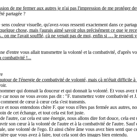
ssion de me fermer aux autres je n'ai pas l'impression de me protéger de
été partagée ?
e sens couleur visuelle, qu'avez-vous ressenti exactement dans ce partag
quelque chose, mais j'aurais aimé savoir plus précisément ce que je receva
s.. on me l'avait soufflé, çà ne venait pas de moi, enfin si … le ressenti 
ne d'entre vous allait transmettre la volonté et la combativité, d'après v
a combativité !...
re
t autour de l'énergie de combativité de volonté, mais çà m'était difficile à
oir.
mmer qui donnait la douceur et qui donnait la volonté. Et vous avez tr
e car nous ne vous avons pas dit : "F. transmettez votre combativité et
 comment de cœur à cœur cela s'est transmis.
nce et nous entendons chère F. que vous n'êtes pas fermée aux autres, n
oin de cet échange, et tout cela est fort juste.
de l'autre, car cela est une énergie, nous allons dire fort douce, cela est
uvrir son cœur à la volonté de l'autre et à la combativité de l'autre. Sa
tale, une volonté de l'ego. Et ainsi chère âme vous avez bien senti que 
mière que vous avez à faire, tout cela sont des images bien entendu.