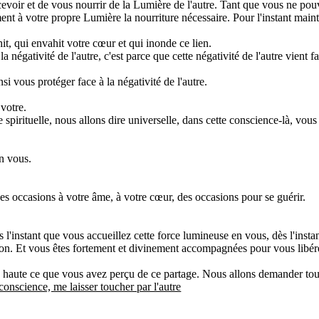
evoir et de vous nourrir de la Lumière de l'autre. Tant que vous ne po
nt à votre propre Lumière la nourriture nécessaire. Pour l'instant maintes
it, qui envahit votre cœur et qui inonde ce lien.
négativité de l'autre, c'est parce que cette négativité de l'autre vient 
i vous protéger face à la négativité de l'autre.
 votre.
pirituelle, nous allons dire universelle, dans cette conscience-là, vous s
n vous.
des occasions à votre âme, à votre cœur, des occasions pour se guérir.
s l'instant que vous accueillez cette force lumineuse en vous, dès l'inst
on. Et vous êtes fortement et divinement accompagnées pour vous libérer
 haute ce que vous avez perçu de ce partage. Nous allons demander tout
 conscience, me laisser toucher par l'autre