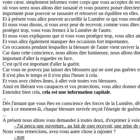
votre cœur. simplement informez votre corps que vous acceptez de rec
où vous serez nous allons dire rassasié et vous pourrez puiser directeme
importante pour pouvoir se rassasier et retrouver un équilibre en elles.
Et à présent vous allez pouvoir accueillir la Lumière or qui vous envah
Et nous vous disons, si vous avez peur de recevoir, comme vous dites la 
protégez trop, vous vous fermez à la Lumière de l'autre.
Et nous vous expliquons que si vous vous protégez trop, vous allez ains
Et vous allez également manquer des occasions fort importantes.
Ces occasions pendant lesquelles la blessure de l'autre vient raviver la
Car dans cette conscience, nous allons dire lumineuse, nous allons dire s
important d'aller la regarder en face.
C'est qu'il est important d'aller la guérir.
Car vous ne pouvez pas laisser des blessures qui ne sont pas guéries e
Il n'est plus le temps et il n'est plus l'heure à cela.
Et vous avez chères âmes, à aller voir toutes vos blessures.
Ainsi en libérant vos carapaces et vos protections, vous allez donner 
Entendez bien cela,
cela est une information capitale
.
...
Dès l'instant que vous êtes en conscience des forces de la Lumière, dè
que à ce moment-là, chaque blessure ravivée reçoit l'énergie de guéris
...
A présent nous allons vous demander à toutes deux, d'exprimer à voix
- J'ai perçu une ouverture.. au fait de oser recevoir, une prise de
Nous vous remercions, avez-vous autre chose à rajouter ?
- non