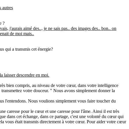
s autres
e ?
is, j'aurais aimé des.., je ne sais pas.. des images des.. bon.. on
venait de moi mais..
ous qui a transmis cet énergie?
 la laisser descendre en moi.
ès bien compris, au niveau de votre cœur, dans votre intelligence
 J. transmettez votre douceur. " Nous avons simplement donner la
ous l'entendons. Nous voulions simplement vous faire toucher du
 une caresse pour le cœur et une caresse pour l'âme. Ainsi il est très
uf que dans cet échange, dans ce partage, c'est une volonté du cœur qui
cela vous était transmis directement à votre cœur. Pour aider votre cœur