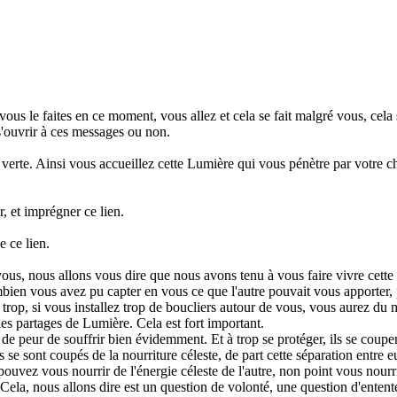
us le faites en ce moment, vous allez et cela se fait malgré vous, cela 
s'ouvrir à ces messages ou non.
verte. Ainsi vous accueillez cette Lumière qui vous pénètre par votre ch
, et imprégner ce lien.
e ce lien.
ous, nous allons vous dire que nous avons tenu à vous faire vivre cette
bien vous avez pu capter en vous ce que l'autre pouvait vous apporter, 
rop, si vous installez trop de boucliers autour de vous, vous aurez du ma
les partages de Lumière. Cela est fort important.
e peur de souffrir bien évidemment. Et à trop se protéger, ils se coupent
 se sont coupés de la nourriture céleste, de part cette séparation entre e
us pouvez vous nourrir de l'énergie céleste de l'autre, non point vous no
ela, nous allons dire est un question de volonté, une question d'entente 