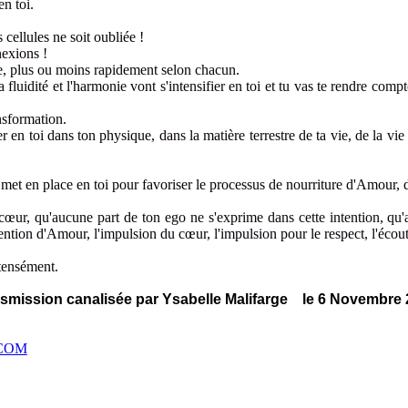
en toi
.
s cellules ne soit oubliée
!
exions !
e,
plus ou moins rapidement selon chacun.
a fluidité et l'harmonie vont s'intensifier
en toi et tu vas te rendre compt
nsformation.
er en toi dans ton physique
, dans la matière terrestre
de ta vie
, de la vi
 met en place en toi pour favoriser le processus de nourriture d'Amour,
 cœur
, qu'aucune part de ton ego ne s'exprime
dans cette intention, qu
tention d'Amour, l'impulsion du cœur, l'impulsion pour le respect,
l'écout
tensément.
smission canalisée par Ysabelle Malifarge le 6 Novembre
.COM