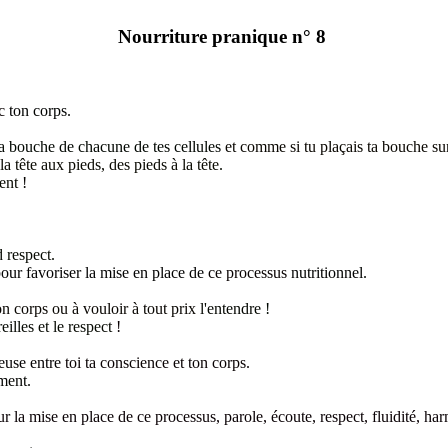
Nourriture pranique n° 8
ec
ton corps.
la bouche de chacune de tes cellules
et comme si tu plaçais ta bouche s
la tête aux pieds, des pieds à la tête
.
ment
!
 respect.
our favoriser la mise en place de
ce processus
nutritionnel
.
on corps ou à vouloir à tout prix
l'entendre
!
reilles
et le respect
!
ieuse entre
toi ta conscience et ton corps.
iment.
r la mise en place de ce processus, parole, écoute, respect, fluidité, ha