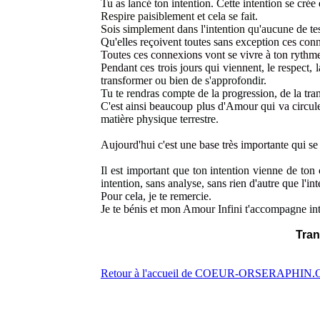
Tu as lancé ton intention. Cette intention se crée 
Respire paisiblement et cela s
e fait.
Sois simplement dans l'intention qu'aucune
de te
Qu'elles reçoivent toutes sans exception
ces conn
Toutes ces connexions vont se vivre à ton rythm
Pendant ces trois jours qui viennent, le respect, l
transformer
ou bien de s'approfondir.
Tu te rendras compte de la
progression, de la tra
C'est ainsi beaucoup plus d'Amour qui
va circul
matière physique terrestre.
Aujourd'hui c'est une base très importante
qui se
Il est important que ton intention
vienne de ton
intention, sans analyse,
sans rien d'autre
que l'in
Pour cela, je te remercie.
Je te bénis et
mon Amour Infini t'a
ccompagne in
Tran
Retour à l'accueil de COEUR-ORSERAPHIN