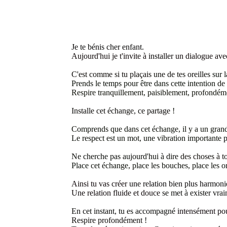
Je te bénis cher enfant.
Aujourd'hui je t'invite à
installer
un dialogue av
C'est comme si tu plaçais
une de tes oreilles
sur 
Prends le temps pour être dans cette intention
de 
Respire tranquillement, paisiblement, profondé
Installe cet échange, ce partage
!
Comprends que dans cet échange, il y a un grand
Le respect est un mot, une vibration importante
p
Ne cherche pas aujourd'hui à dire
des choses à t
Place
cet échange, place les bouches, place les o
Ainsi tu vas créer
une relation bien plus harmon
Une relation fluide et douce
se met à exister vra
En cet instant, tu es accompagné
intensément pou
Respire profondément
!