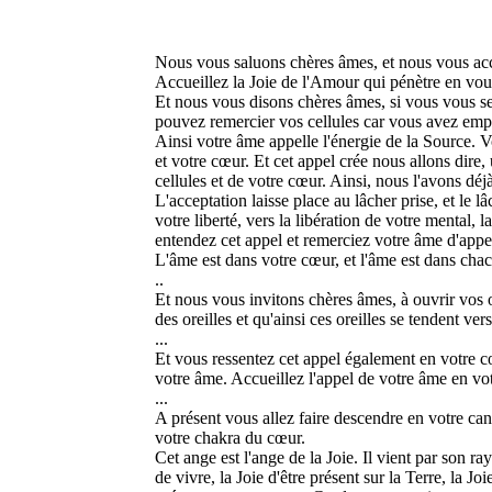
Nous vous saluons chères âmes, et nous vous acc
Accueillez la Joie de l'Amour qui pénètre en vou
Et nous vous disons chères âmes, si vous vous s
pouvez remercier vos cellules car vous avez emp
Ainsi votre âme appelle l'énergie de la Source. Vo
et votre cœur. Et cet appel crée nous allons dire, 
cellules et de votre cœur. Ainsi, nous l'avons dé
L'acceptation laisse place au lâcher prise, et le
votre liberté, vers la libération de votre mental, 
entendez cet appel et remerciez votre âme d'appel
L'âme est dans votre cœur, et l'âme est dans chac
..
Et nous vous invitons chères âmes, à ouvrir vos or
des oreilles et qu'ainsi ces oreilles se tendent ve
...
Et vous ressentez cet appel également en votre cœ
votre âme. Accueillez l'appel de votre âme en vot
...
A présent vous allez faire descendre en votre cana
votre chakra du cœur.
Cet ange est l'ange de la Joie. Il vient par son 
de vivre, la Joie d'être présent sur la Terre, la J