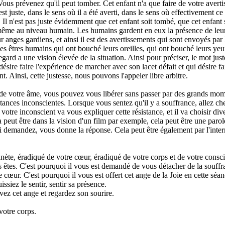
Vous prévenez qu'il peut tomber. Cet enfant n'a que faire de votre averti
est juste, dans le sens où il a été averti, dans le sens où effectivement c
. Il n'est pas juste évidemment que cet enfant soit tombé, que cet enfant s
 même au niveau humain. Les humains gardent en eux la présence de leu
 anges gardiens, et ainsi il est des avertissements qui sont envoyés par 
 des êtres humains qui ont bouché leurs oreilles, qui ont bouché leurs yeu
egard a une vision élevée de la situation. Ainsi pour préciser, le mot just
 désire faire l'expérience de marcher avec son lacet défait et qui désire f
t. Ainsi, cette justesse, nous pouvons l'appeler libre arbitre.
 de votre âme, vous pouvez vous libérer sans passer par des grands mom
stances inconscientes. Lorsque vous sentez qu'il y a souffrance, allez ch
 votre inconscient va vous expliquer cette résistance, et il va choisir d
la peut être dans la vision d'un film par exemple, cela peut être une par
i demandez, vous donne la réponse. Cela peut être également par l'inter
anète, éradiqué de votre cœur, éradiqué de votre corps et de votre consci
us êtes. C'est pourquoi il vous est demandé de vous détacher de la souffr
 cœur. C'est pourquoi il vous est offert cet ange de la Joie en cette séa
ssiez le sentir, sentir sa présence.
vez cet ange et regardez son sourire.
votre corps.