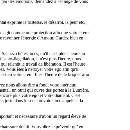
e, par des émotions, demandez à cet ange de vous
al exprime la tristesse, le désarroi, la peur etc...
 Joie agit comme une protection afin que votre cœur
uisse rayonner l'énergie d'Amour. Gardez bien en
 Sachez chères âmes, qu'il n'est plus l'heure au
l'auto-flagellation, il n'est plus l'heure, nous
i ralentit le travail de libération. Il est l'heure
s. Vous êtes à nettoyer votre ego afin qu'il
est en votre cœur. Il est l'heure de le briquer afin
z nous allons dire à fond, votre intérieur,
mental, un outil qui ouvre des portes à la Lumière,
encore plus votre ego et votre diamant. C'est
, juste dans le sens où votre âme appelle à la
mportant et nécessaire d'avoir un regard élevé de
haussure défait. Vous allez le prévenir qu’ en