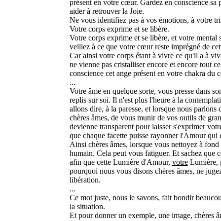
présent en votre cœur. Gardez en conscience sa p
aider à retrouver la Joie.
Ne vous identifiez pas à vos émotions, à votre tri
Votre corps exprime et se libère.
Votre corps exprime et se libère, et votre mental se
veillez à ce que votre cœur reste imprégné de cet
Car ainsi votre corps étant à vivre ce qu'il a à v
ne vienne pas cristalliser encore et encore tout c
conscience cet ange présent en votre chakra du 
...
Votre âme en quelque sorte, vous presse dans son 
replis sur soi. Il n'est plus l'heure à la contempla
allons dire, à la paresse, et lorsque nous parlons d
chères âmes, de vous munir de vos outils de grand 
devienne transparent pour laisser s'exprimer votre 
que chaque facette puisse rayonner l'Amour qui e
Ainsi chères âmes, lorsque vous nettoyez à fond v
humain. Cela peut vous fatiguer. Et sachez que cet
afin que cette Lumière d'Amour,
votre
Lumière, p
pourquoi nous vous disons chères âmes, ne jugez p
libération.
...
Ce mot juste, nous le savons, fait bondir beaucoup
la situation.
Et pour donner un exemple, une image, chères âme