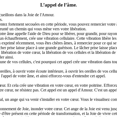
L’appel de l’âme
.
ueillons dans la Joie de l'Amour.
s.
entez fortement secouées en cette période, vous pouvez remercier votre
runté un chemin qui vous mène vers votre libération.
tre âme appelle l'aide de Dieu pour se libérer, pour grandir, pour rayonn
un échauffement, crée une vibration cellulaire. Cette vibration libère les
jà exprimé récemment, vous êtes chères âmes, à remercier pour ce qui se 
 lâcher prise laisse place à une grande guérison. Le lâcher prise laisse 
la libération de votre cœur, la libération de vos cellules et la libération
er ainsi.
une de vos cellules, c'est pourquoi cet appel crée une vibration dans tou
eilles, à ouvrir votre écoute intérieure, à ouvrir les oreilles de vos cel
rs l'appel de votre âme, et ainsi efforcez-vous d'entendre cet appel.
ur. Et cela crée une vibration en votre cœur, en votre poitrine. Efforc
re cœur, ne résistez pas. Cet appel est un appel d'Amour. C'est un appe
l, un ange qui va venir s'installer en votre cœur. Vous le visualisez comm
rayonnement de Joie, inonder votre cœur. Cet ange de la Joie est venu jus
oie d'être présent en cette période de transformation, et la Joie de vivre c