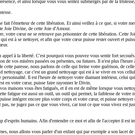
résence, et ainsi lorsque vous vous sentez submergés par de la tristess
stesse.
 fait l'émetteur de cette libération. Et ainsi veillez à ce que, si votre ment
te Joie Divine, de cette Joie d'Amour.
ivre, votre cœur ne se retrouve pas prisonnier de cette libération. Cette
e qui est à se nettoyer, et afin que votre cœur puisse rester ouvert et p
cœur.
appel à la liberté. C'est pourquoi vous pouvez vous sentir fort secoués.
tion de vos misères passées ou présentes, ou futures. Il n'est plus l'heure à 
e cette paresse, nous parlons de celle qui freine votre guérison, de celle qu
nettoyage, car c'est un grand nettoyage qui est à se vivre en vos cellule
personnalité. Il est l'heure de nettoyer votre diamant intérieur, celui qui 
st en votre cœur, puisse faire rayonner le Divin.
os maisons vous êtes fatigués, et il en est de même lorsque vous nettoye
te fatigue est aussi un outil, un outil qui permet, la faiblesse de votre 
uisse intégrer encore plus votre corps et votre cœur, et puisse nettoyer 
as, ne jugez pas ce que vous vivez, car tout ce que vous vivez est juste
 d'esprits humains. Afin d'entendre ce mot et afin de l'accepter il est i
s, nous allons vous parler d'un enfant qui par exemple a son lacet de c