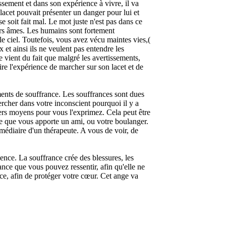
ssement et dans son expérience à vivre, il va
e lacet pouvait présenter un danger pour lui et
e soit fait mal. Le mot juste n'est pas dans ce
rs âmes. Les humains sont fortement
le ciel. Toutefois, vous avez vécu maintes vies,(
x et ainsi ils ne veulent pas entendre les
e vient du fait que malgré les avertissements,
aire l'expérience de marcher sur son lacet et de
ents de souffrance. Les souffrances sont dues
ercher dans votre inconscient pourquoi il y a
ivers moyens pour vous l'exprimez. Cela peut être
ole que vous apporte un ami, ou votre boulanger.
médiaire d'un thérapeute. A vous de voir, de
ence. La souffrance crée des blessures, les
ance que vous pouvez ressentir, afin qu'elle ne
nce, afin de protéger votre cœur. Cet ange va