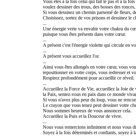
Vous êtes à la fois celui qui fait le pas et à la 
voulez dessiner des trous, des bosses des ronces,
Si vous dessinez un chemin parsemé de fleurs, de c
Choisissez, sortez de vos prisons et dessinez le c
...
Une énergie verte va envahir votre chakra du cœur
puisque vous êtes présents dans votre cœur.
...
A présent c'est l'énergie violette qui circule en v
...
A présent vous accueillez l'or.
...
Ainsi vous êtes allongés en votre cœur, vous vou
repositionner en votre corps, vous redresser et vou
Respirez profondément pour accueillir ce réveil.
...
Accueillez la Force de Vie, accueillez la Joie de v
la Paix, sentez-vous en paix dans ce monde viva
Si vous n'avez plus peur du loup, vous ne rencon
Le crayon que vous tenez peut dessiner votre che
Nous sommes heureux de vous annoncer cela.
Accueillez la Paix et la Douceur de vivre.
...
Nous vous remercions infiniment et nous vous dis
Soyez à la fois déterminés et confiants, soyez à la