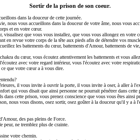
Sortir de la prison de son coeur
.
eillons dans la douceur de cette journée.
ie, nous vous accueillons dans la douceur de votre âme, nous vous accu
orps et en votre cœur.
, visualisez que vous vous installez, que vous vous allongez en votre 
nt en revue votre corps de la tête aux pieds afin de détendre vos muscle
cueillez les battements du cœur, battements d'Amour, battements de vie,
e chakra du cœur, vous écoutez attentivement les battements et vous alle
 l'écoutez avec votre regard intérieur, vous l'écoutez avec votre respira
 ce que votre cœur a à vous dire.
 entendu?
eures, il vous invite à ouvrir la porte, il vous invite à oser, à aller à l'e
éconfort qui vous disait que ainsi personne ne pourrait pénétrer dans cette 
s dans cette prison, vous prenez conscience que vous vous êtes ainsi pr
ison, nous vous disons, osez sortir, osez goûter à la douceur qu'il y a à l
 d'Amour, des pas pleins de Force.
e peur, ne tremblez plus de crainte.
ssine votre chemin.