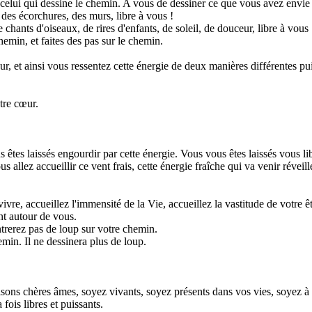
fois celui qui dessine le chemin. A vous de dessiner ce que vous avez envie
 des écorchures, des murs, libre à vous !
hants d'oiseaux, de rires d'enfants, de soleil, de douceur, libre à vous 
hemin, et faites des pas sur le chemin.
, et ainsi vous ressentez cette énergie de deux manières différentes pui
otre cœur.
s êtes laissés engourdir par cette énergie. Vous vous êtes laissés vous 
s allez accueillir ce vent frais, cette énergie fraîche qui va venir réveill
ivre, accueillez l'immensité de la Vie, accueillez la vastitude de votre êtr
nt autour de vous.
trerez pas de loup sur votre chemin.
min. Il ne dessinera plus de loup.
ons chères âmes, soyez vivants, soyez présents dans vos vies, soyez à l
 fois libres et puissants.