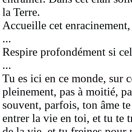
la Terre.
Accueille cet enracinement
...
Respire profondément
si ce
...
Tu es ici
en ce monde, sur c
pleinement,
pas à moitié, pa
souvent,
parfois, ton âme t
entrer la vie en toi,
et tu te
de la vie,
et tu freines pour 