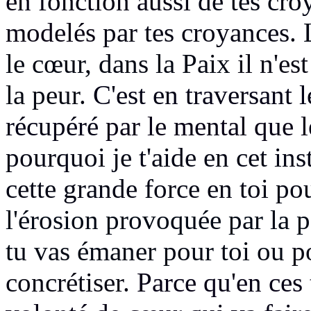
en fonction aussi
de tes cro
modelés
par tes croyances.
L
le cœur, dans la Paix
il n'e
la peur.
C'est en traversant 
récupéré
par le mental que l
pourquoi je t'aide en cet ins
cette grande force en toi
pou
l'érosion provoquée par la 
tu vas émaner pour toi ou
p
concrétiser.
Parce qu'en ce