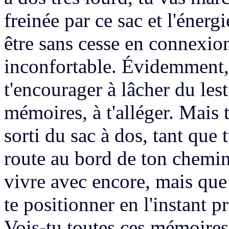
freinée par ce sac
et
l'énerg
être sans cesse en connexi
inconfortable.
Évidemment, e
t'encourager
à lâcher du les
mémoires, à t'alléger.
Mais t
sorti du sac à dos,
tant que t
route au bord de ton chemin
vivre avec
encore,
mais que 
te positionner en l'instant p
Vois-tu toutes ces mémoires 